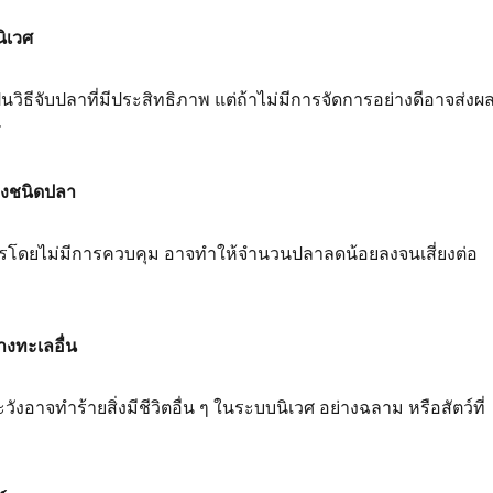
ิเวศ
นวิธีจับปลาที่มีประสิทธิภาพ แต่ถ้าไม่มีการจัดการอย่างดีอาจส่งผ
ศ
องชนิดปลา
วรโดยไม่มีการควบคุม อาจทำให้จำนวนปลาลดน้อยลงจนเสี่ยงต่อ
างทะเลอื่น
วังอาจทำร้ายสิ่งมีชีวิตอื่น ๆ ในระบบนิเวศ อย่างฉลาม หรือสัตว์ที่