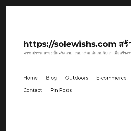
https://solewishs.com สร้างฝ
ความปรารถนาจงเป็นจริง สามารถมาร่วมเล่นเกมกับเรา เพื่อสร้างราย
Home
Blog
Outdoors
E-commerce
Contact
Pin Posts