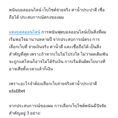
พนันบอลออนไลน์ เว็บไซต์จ่ายจริง ค่าน้ำประปาดี เชื่อ
ถือได้ ประสบการณ์ตรงของผม
แทงบอลออนไลน์
การพนันฟุตบอลออนไลน์เป็นสิ่งที่ผม
เริ่มพอใจมานานหลายปี จากประสบการณ์ตรง การ
เลือกเว็บที่ จ่ายเงินจริง ค่าน้ำดี และเชื่อถือได้ เป็นสิ่ง
สำคัญที่สุด เพราะถ้าหากเว็บไม่โปร่งใส ไม่ว่าผลเดิมพัน
จะถูกแค่ไหนก็อาจไม่ได้รับเงิน การเริ่มต้นผิดเว็บบางที
อาจเสียทั้งเวลาแล้วก็เงิน
เพราะอะไรจำต้องเลือกเว็บจ่ายจริงค่าน้ำประปาดี
ufa11bet
จากประสบการณ์ของผม การเลือกเว็บไซต์พนันมีปัจจัย
สำคัญอยู่ 3 อย่าง: