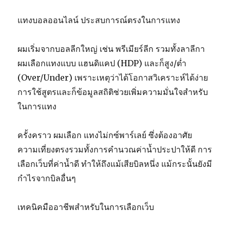
แทงบอลออนไลน์ ประสบการณ์ตรงในการแทง
ผมเริ่มจากบอลลีกใหญ่ เช่น พรีเมียร์ลีก รวมทั้งลาลีกา
ผมเลือกแทงแบบ แฮนดิแคป (HDP) และก็สูง/ต่ำ
(Over/Under) เพราะเหตุว่าได้โอกาสวิเคราะห์ได้ง่าย
การใช้สูตรและก็ข้อมูลสถิติช่วยเพิ่มความมั่นใจสำหรับ
ในการแทง
ครั้งคราว ผมเลือก แทงไม่กซ์พาร์เลย์ ซึ่งต้องอาศัย
ความเที่ยงตรงรวมทั้งการคำนวณค่าน้ำประปาให้ดี การ
เลือกเว็บที่ค่าน้ำดี ทำให้ถึงแม้เสียบิลหนึ่ง แม้กระนั้นยังมี
กำไรจากบิลอื่นๆ
เทคนิคมืออาชีพสำหรับในการเลือกเว็บ