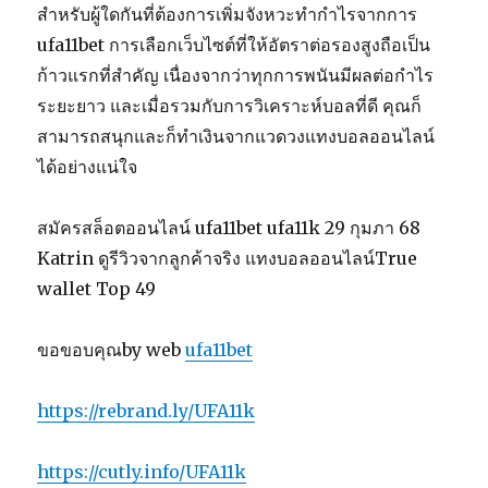
สำหรับผู้ใดกันที่ต้องการเพิ่มจังหวะทำกำไรจากการ
ufa11bet การเลือกเว็บไซต์ที่ให้อัตราต่อรองสูงถือเป็น
ก้าวแรกที่สำคัญ เนื่องจากว่าทุกการพนันมีผลต่อกำไร
ระยะยาว และเมื่อรวมกับการวิเคราะห์บอลที่ดี คุณก็
สามารถสนุกและก็ทำเงินจากแวดวงแทงบอลออนไลน์
ได้อย่างแน่ใจ
สมัครสล็อตออนไลน์ ufa11bet ufa11k 29 กุมภา 68
Katrin ดูรีวิวจากลูกค้าจริง แทงบอลออนไลน์True
wallet Top 49
ขอขอบคุณby web
ufa11bet
https://rebrand.ly/UFA11k
https://cutly.info/UFA11k