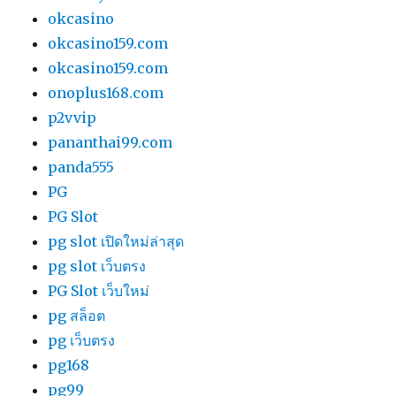
okcasino
okcasino159.com
okcasino159.com
onoplus168.com
p2vvip
pananthai99.com
panda555
PG
PG Slot
pg slot เปิดใหม่ล่าสุด
pg slot เว็บตรง
PG Slot เว็บใหม่
pg สล็อต
pg เว็บตรง
pg168
pg99