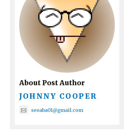
About Post Author
JOHNNY COOPER
seoaba01@gmail.com