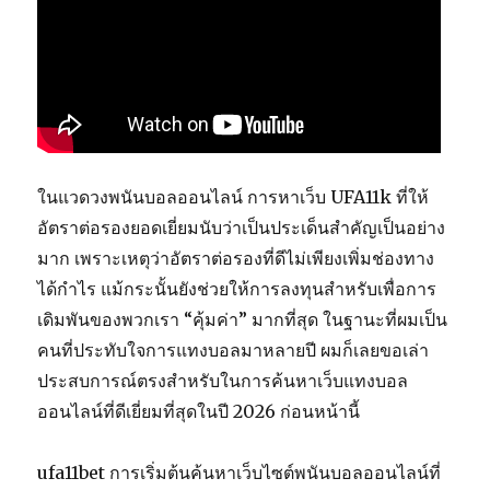
ในแวดวงพนันบอลออนไลน์ การหาเว็บ UFA11k ที่ให้
อัตราต่อรองยอดเยี่ยมนับว่าเป็นประเด็นสำคัญเป็นอย่าง
มาก เพราะเหตุว่าอัตราต่อรองที่ดีไม่เพียงเพิ่มช่องทาง
ได้กำไร แม้กระนั้นยังช่วยให้การลงทุนสำหรับเพื่อการ
เดิมพันของพวกเรา “คุ้มค่า” มากที่สุด ในฐานะที่ผมเป็น
คนที่ประทับใจการแทงบอลมาหลายปี ผมก็เลยขอเล่า
ประสบการณ์ตรงสำหรับในการค้นหาเว็บแทงบอล
ออนไลน์ที่ดีเยี่ยมที่สุดในปี 2026 ก่อนหน้านี้
ufa11bet การเริ่มต้นค้นหาเว็บไซต์พนันบอลออนไลน์ที่