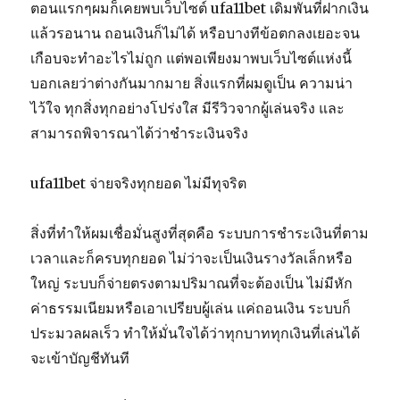
ตอนแรกๆผมก็เคยพบเว็บไซต์ ufa11bet เดิมพันที่ฝากเงิน
แล้วรอนาน ถอนเงินก็ไม่ได้ หรือบางทีข้อตกลงเยอะจน
เกือบจะทำอะไรไม่ถูก แต่พอเพียงมาพบเว็บไซต์แห่งนี้
บอกเลยว่าต่างกันมากมาย สิ่งแรกที่ผมดูเป็น ความน่า
ไว้ใจ ทุกสิ่งทุกอย่างโปร่งใส มีรีวิวจากผู้เล่นจริง และ
สามารถพิจารณาได้ว่าชำระเงินจริง
ufa11bet จ่ายจริงทุกยอด ไม่มีทุจริต
สิ่งที่ทำให้ผมเชื่อมั่นสูงที่สุดคือ ระบบการชำระเงินที่ตาม
เวลาและก็ครบทุกยอด ไม่ว่าจะเป็นเงินรางวัลเล็กหรือ
ใหญ่ ระบบก็จ่ายตรงตามปริมาณที่จะต้องเป็น ไม่มีหัก
ค่าธรรมเนียมหรือเอาเปรียบผู้เล่น แค่ถอนเงิน ระบบก็
ประมวลผลเร็ว ทำให้มั่นใจได้ว่าทุกบาททุกเงินที่เล่นได้
จะเข้าบัญชีทันที