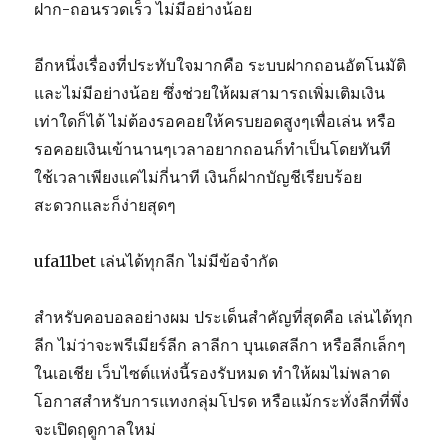
ฝาก-ถอนรวดเร็ว ไม่มีอย่างน้อย
อีกหนึ่งเรื่องที่ประทับใจมากคือ ระบบฝากถอนอัตโนมัติ
และไม่มีอย่างน้อย ซึ่งช่วยให้ผมสามารถเพิ่มเติมเงิน
เท่าใดก็ได้ ไม่ต้องรอคอยให้ครบยอดสูงๆเพื่อเล่น หรือ
รอคอยเงินเข้านานๆเวลาอยากถอนก็ทำเป็นโดยทันที
ใช้เวลาเพียงแค่ไม่กี่นาที เงินก็ฝากบัญชีเรียบร้อย
สะดวกและก็ง่ายสุดๆ
ufa11bet เล่นได้ทุกลีก ไม่มีข้อจำกัด
สำหรับคอบอลอย่างผม ประเด็นสำคัญที่สุดคือ เล่นได้ทุก
ลีก ไม่ว่าจะพรีเมียร์ลีก ลาลีกา บุนเดสลีกา หรือลีกเล็กๆ
ในเอเชีย เว็บไซต์แห่งนี้รองรับหมด ทำให้ผมไม่พลาด
โอกาสสำหรับการแทงกลุ่มโปรด หรือแม้กระทั่งลีกที่พึ่ง
จะเปิดฤดูกาลใหม่