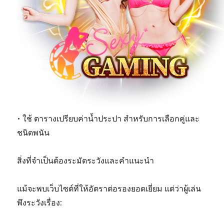
• ใช้ ตารางเปรียบค่าน้ำประปา สำหรับการเลือกคู่และ
ชนิดพนัน
สิ่งที่จำเป็นต้องระมัดระวังและคำแนะนำ
แม้จะพบเว็บไซต์ที่ให้อัตราต่อรองยอดเยี่ยม แต่ว่าผู้เล่น
พึงระวังเรื่อง: