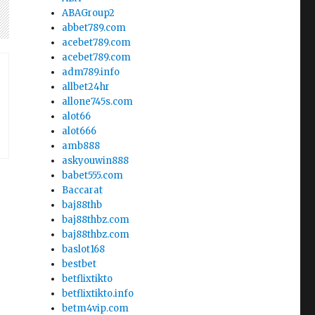
ABAGroup2
abbet789.com
acebet789.com
acebet789.com
adm789.info
allbet24hr
allone745s.com
alot66
alot666
amb888
askyouwin888
babet555.com
Baccarat
baj88thb
baj88thbz.com
baj88thbz.com
baslot168
bestbet
betflixtikto
betflixtikto.info
betm4vip.com