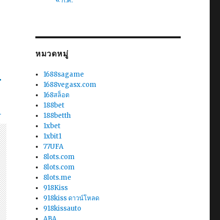
« ก.ค.
หมวดหมู่
1688sagame
1688vegasx.com
168สล็อต
188bet
188betth
1xbet
1xbit1
77UFA
8lots.com
8lots.com
8lots.me
918Kiss
918kiss ดาวน์โหลด
918kissauto
ABA