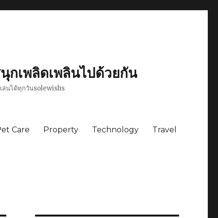
สนุกเพลิดเพลินไปด้วยกัน
ีเล่นได้ทุกวันsolewishs
et Care
Property
Technology
Travel