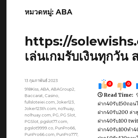
หมวดหมู่:
ABA
https://solewishs.c
เล่นเกมรับเงินทุกวัน
เขียน
13 กุมภาพันธ์ 2023
0
0
เมื่อ
หมวด
918Kiss
,
ABA
,
ABAGroup2
,
Read Time:
หมู่
Baccarat
,
Casino
,
fullsloteiei.com
,
Joker123
,
ฝาก40รับ150ถอนไม
Joker123th.com
,
no1huay
,
ฝาก40รับ200 ล่าส
no1huay.com
,
PG
,
PG Slot
,
ฝาก40รับ100 twit
PGSlot
,
pgslot77.com
,
pgslot9999.co
,
PunPro66
,
ฝาก40รับ100ทํา
PunPro66.com
,
PunPro777
,