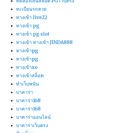
ทดลองเล่นสล็อต PG เว็บตรง
ทะเบียนรถสวย
ทางเข้า live22
ทางเข้า pg
ทางเข้า pg slot
ทางเข้า ทางเข้า JINDA888
ทางเข้าpg
ทางเข้าpg
ทางเข้าxo
ทางเข้าสล็อต
ทำเว็บพนัน
บาคาร่า
บาคาร่า168
บาคาร่า168
บาคาร่าออนไลน์
บาคาร่าเว็บตรง