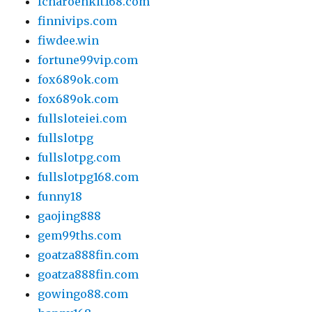
fcharoenkit168.com
finnivips.com
fiwdee.win
fortune99vip.com
fox689ok.com
fox689ok.com
fullsloteiei.com
fullslotpg
fullslotpg.com
fullslotpg168.com
funny18
gaojing888
gem99ths.com
goatza888fin.com
goatza888fin.com
gowingo88.com