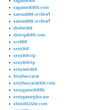
sagame168
sagame168th.com
sawan888 เครดิตฟรี
sawan888 เครดิตฟรี
sbobet168
sbotop1688.com
scr888
sexy168
sexy168.vip
sexy168vip
sexyauto168
Sexybaccarat
sexybaccarat168.com
sexygame1688k
sexygameplus.me
shinobi24hr.com