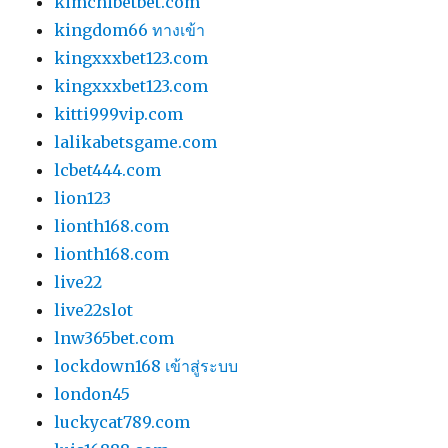
kimchibetbet.com
kingdom66 ทางเข้า
kingxxxbet123.com
kingxxxbet123.com
kitti999vip.com
lalikabetsgame.com
lcbet444.com
lion123
lionth168.com
lionth168.com
live22
live22slot
lnw365bet.com
lockdown168 เข้าสู่ระบบ
london45
luckycat789.com