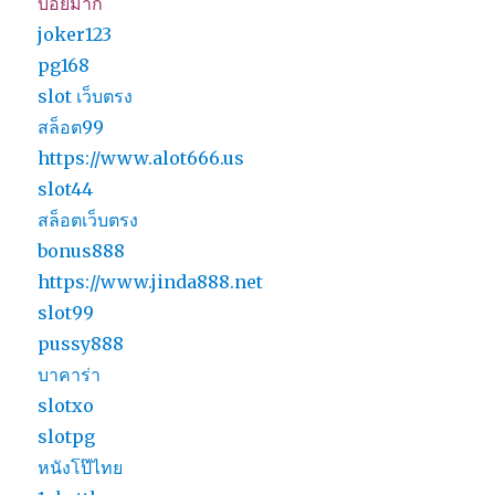
บ่อยมาก
joker123
pg168
slot เว็บตรง
สล็อต99
https://www.alot666.us
slot44
สล็อตเว็บตรง
bonus888
https://www.jinda888.net
slot99
pussy888
บาคาร่า
slotxo
slotpg
หนังโป๊ไทย