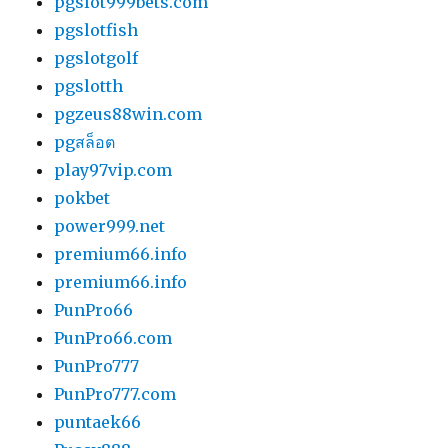
pgslot999bets.com
pgslotfish
pgslotgolf
pgslotth
pgzeus88win.com
pgสล็อต
play97vip.com
pokbet
power999.net
premium66.info
premium66.info
PunPro66
PunPro66.com
PunPro777
PunPro777.com
puntaek66