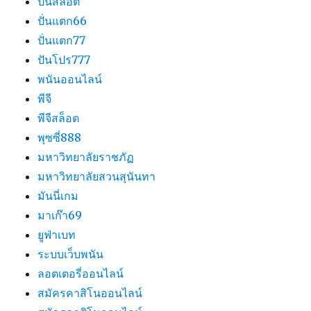
ปั่นสล็อต
ปั่นแตก66
ปั่นแตก77
ปันโปร777
พนันออนไลน์
พีจี
พีจีสล็อต
พุซซี่888
มหาวิทยาลัยราชภัฏ
มหาวิทยาลัยสวนสุนันทา
มันนี่เกม
มาเก๊า69
ยูฟ่าเบท
ระบบเว็บพนัน
ลอตเตอรี่ออนไลน์
สมัครคาสิโนออนไลน์