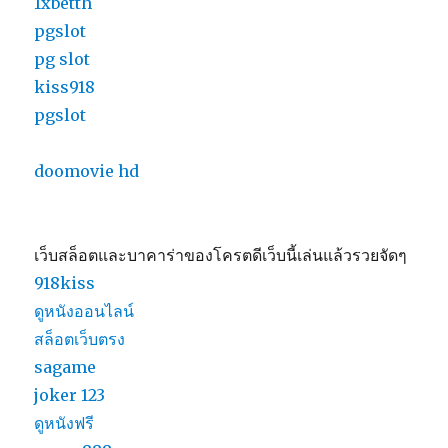
1xbetth
pgslot
pg slot
kiss918
pgslot
doomovie hd
เว็บสล็อตและบาคาร่าของโครตดีเว็บนี้เล่นแล้วรวยจัดๆ
918kiss
ดูหนังออนไลน์
สล็อตเว็บตรง
sagame
joker 123
ดูหนังฟรี