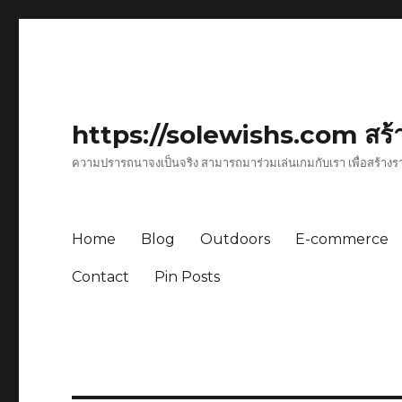
https://solewishs.com สร้างฝ
ความปรารถนาจงเป็นจริง สามารถมาร่วมเล่นเกมกับเรา เพื่อสร้างราย
Home
Blog
Outdoors
E-commerce
Contact
Pin Posts