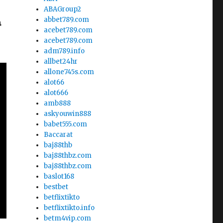
ABAGroup2
abbet789.com
น
acebet789.com
acebet789.com
adm789.info
allbet24hr
allone745s.com
alot66
alot666
amb888
askyouwin888
babet555.com
Baccarat
baj88thb
baj88thbz.com
baj88thbz.com
baslot168
bestbet
betflixtikto
betflixtikto.info
betm4vip.com