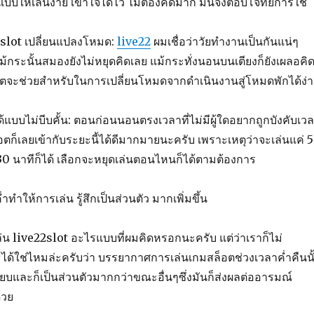
แบบให้เล่นง่าย เข้าใจได้ไว ไม่ต้องคิดมาก มันจึงตอบโจทย์การใช้
า
2slot เปลี่ยนแปลงโหมด:
live22
ผมเชื่อว่าวัยทำงานเป็นกันแน่ๆ
ม้กระนั้นสมองยังไม่หยุดคิดเลย แม้กระทั่งนอนบนเตียงก็ยังเผลอคิ
อตจะช่วยสำหรับในการเปลี่ยนโหมดจากดำเนินงานสู่โหมดพักได้ง่
้แบบไม่บีบคั้น: ตอนก่อนนอนตรงเวลาที่ไม่มีผู้ใดอยากถูกบังคับเว
อตก็เลยเข้ากับระยะนี้ได้ดีมากมายนะครับ เพราะเหตุว่าจะเล่นแค่ 5
 30 นาทีก็ได้ เลือกจะหยุดเล่นตอนไหนก็ได้ตามต้องการ
ำให้การเล่น รู้สึกเป็นส่วนตัว มากเพิ่มขึ้น
เล่น live22slot อะไรแบบที่ผมคิดหรอกนะครับ แต่ว่าเราก็ไม่
ได้ใช่ไหมล่ะครับว่า บรรยากาศการเล่นเกมสล็อตช่วงเวลาค่ำคืนนั
ียบและก็เป็นส่วนตัวมากกว่าขณะอื่นๆซึ่งมันก็ส่งผลต่ออารมณ์
้วย