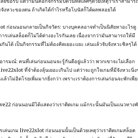
ลยขอรับ แต่ว่ามันคือกิจกรรมปิดวันที่ดีเลิศๆด้วยเหตุว่าเราสามาร
จังหวะของตน ถ้าเกิดได้กำไรหรือโบนัสก็ได้ผลพลอยได้
lot ก่อนนอนกลายเป็นกิจวัตร: บางบุคคลอาจทำเป็นนิสัยหาอะไรดู
ารเล่นสล็อตก็ไม่ได้ต่างอะไรกันเลย เนื่องจากว่ามันสามารถให้มี
นได้ เป็นกิจกรรมที่ไม่ต้องคิดเยอะแยะ เล่นแล้วจับจังหวะชิลๆได้
บอารมณ์: คนที่เล่นก่อนนอนจะรู้กันดีอยู่แล้วว่า พวกเขาจะไม่เลือก
ve22slot ที่จำต้องลุ้นเยอะเกินไป แต่ว่าจะถูกใจเกมที่มีจังหวะนิ่ง
แล้วไม่อิดโรยเพิ่มมากยิ่งกว่า เพราะเราต้องการเล่นก่อนจะพักเพีย
ive22 ก่อนนอนมิได้แสดงว่าเราติดเกม แม้กระนั้นมันเป็นแนวทางพ
เล่นเกม live22slot ก่อนนอนนั้นเป็นด้วยเหตุว่าเราติดเกมสล็อต