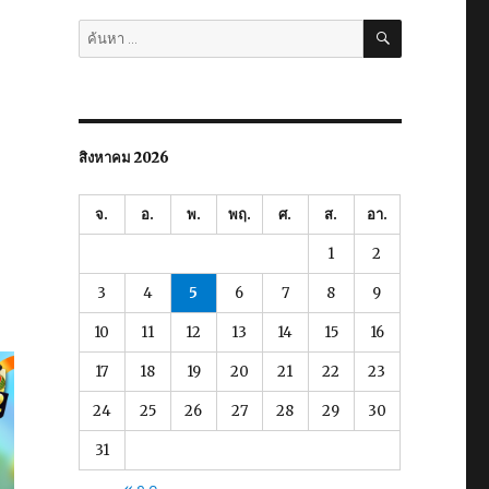
ค้นหา
ค้นหา:
สิงหาคม 2026
จ.
อ.
พ.
พฤ.
ศ.
ส.
อา.
1
2
3
4
5
6
7
8
9
10
11
12
13
14
15
16
17
18
19
20
21
22
23
24
25
26
27
28
29
30
31