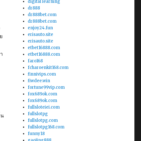
digital learning
dr888
dr888bet.com
dr888bet.com
ด
enjoy24.fun
erisauto.site
าย
erisauto.site
etbet16888.com
ลา
etbet16888.com
faro168
fcharoenkit168.com
finnivips.com
fiwdee.win
fortune99vip.com
fox689ok.com
fox689ok.com
fullsloteiei.com
fullslotpg
้น
fullslotpg.com
fullslotpg168.com
funny18
gaojing888