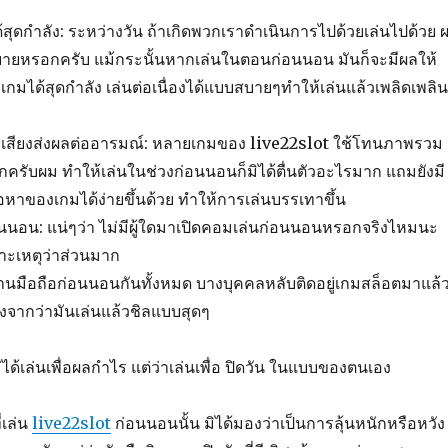
ด้สุดกำลัง: ระหว่างวัน ถ้าเกิดพวกเราดำเนินการไปด้วยเล่นไปด้วย 
บายหรอกครับ แม้กระนั้นหากเล่นในตอนก่อนนอน มันก็จะมีผลให้
เกมได้สุดกำลัง เล่นต่อเนื่องได้แบบสบายๆทำให้เล่นแล้วเพลิดเพลิน
ะก็เสียงส่งผลต่ออารมณ์: หลายเกมของ live22slot ใช้โทนภาพรวม
มากครับผม ทำให้เล่นในช่วงก่อนนอนก็มิได้ตื่นตัวอะไรมาก แถมยังมี
้อหาของเกมได้ง่ายขึ้นด้วย ทำให้การเล่นบรรเทาขึ้น
่อนนอน: แน่ๆว่า ไม่มีผู้ใดมาเปิดคอมเล่นก่อนนอนหรอกจริงไหมนะ
ราะเหตุว่าส่วนมาก
ผ่านมือถือก่อนนอนกันทั้งหมด บางบุคคลหลับติดอยู่เกมสล็อตมาแล้
ื่องจากว่ามันเล่นแล้วชิลแบบสุดๆ
ด้เล่นเพื่อผลกำไร แต่ว่าเล่นเพื่อ ปิดวัน ในแบบของตนเอง
่เล่น
live22slot
ก่อนนอนนั้น มิได้มองว่าเป็นการลุ้นหนักหรือหวัง