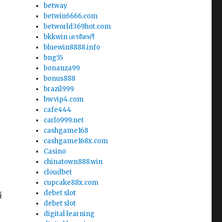
betway
betwin6666.com
betworld369hot.com
bkkwin เครดิตฟรี
bluewin8888.info
bng55
bonanza99
bonus888
brazil999
bwvip4.com
cafe444
carlo999.net
cashgame168
cashgame168x.com
Casino
chinatown888.win
cloudbet
cupcake88x.com
debet slot
์
debet slot
digital learning