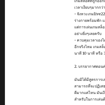
เกมสล็อตที่ถูกออก
เวลาเงียบๆมากกว่
• จังหวะเกมlive2
ร่างกายพร้อมพัก แ
แต่การเล่นเกมสล็
อย่างยิ่งๆเลยครับ
• ควบคุมเวลาเองได
อีกจริงไหม เกมสล็
นาที 10 นาที หรือ
2. บรรยากาศตอนค่ำท
มันมิได้มีสูตรการ
สามารถที่จะปฏิเสธ
ดีมากแค่ไหน มันเง
สำหรับในการเล่นด