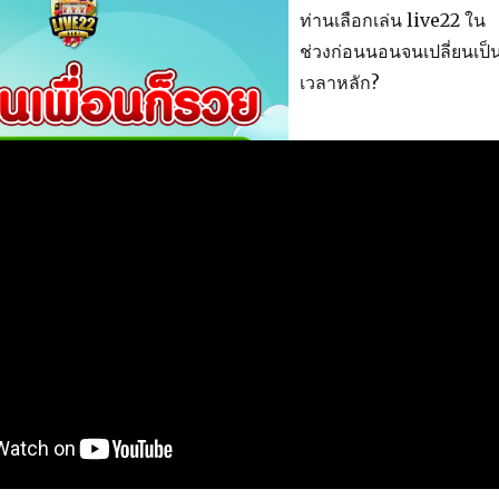
ท่านเลือกเล่น live22 ใน
ช่วงก่อนนอนจนเปลี่ยนเป็
เวลาหลัก?