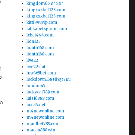
ถ
kingdom66 ทางเข้า
kingxxxbet123.com
kingxxxbet123.com
kitti999vip.com
lalikabetsgame.com
lcbet444.com
lion123
lionth168.com
lionth168.com
live22
live22slot
ๆ
lnw365bet.com
ง
lockdown168 เข้าสู่ระบบ
london45
luckycat789.com
luis16888.com
ัก
lux555.net
m4newonline.com
m4newonline.com
mac1bet789.com
macau888.win