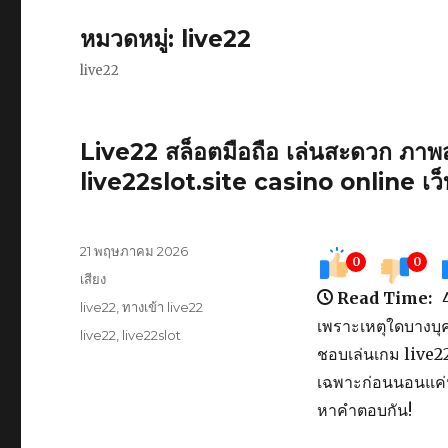
หมวดหมู่:
live22
live22
Live22 สล็อตมือถือ เล่นสะดวก ภาพ
live22slot.site casino online เว
เขียน
21 พฤษภาคม 2026
0
0
เมื่อ
รูป
เสียง
Read Time:
แบบ
หมวด
live22
,
ทางเข้า live22
เรื่อง
เพราะเหตุใดบางบุ
หมู่
ป้าย
live22
,
live22slot
ชอบเล่นเกม live2
กำกับ
เฉพาะก่อนนอนแค่น
หาคำตอบกัน!