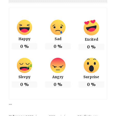
Happy
Sad
Excited
0
%
0
%
0
%
Sleepy
Angry
Surprise
0
%
0
%
0
%
…