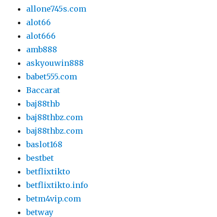
allone745s.com
alot66
alot666
amb888
askyouwin888
babet555.com
Baccarat
baj88thb
baj88thbz.com
baj88thbz.com
baslot168
bestbet
betflixtikto
betflixtikto.info
betm4vip.com
betway