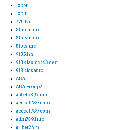
1xbet
1xbit1
77UFA
8lots.com
8lots.com
8lots.me
918Kiss
918kiss ดาวน์โหลด
918kissauto
ABA
ABAGroup2
abbet789.com
acebet789.com
acebet789.com
adm789.info
allbet24hr