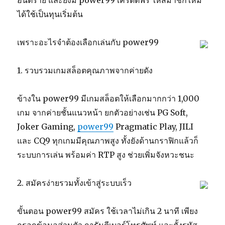
อันตราย และยังมี power99 เครดิตฟรี ให้สมาชิกใหม่
ได้ใช้เป็นทุนเริ่มต้น
เพราะอะไรจำต้องเลือกเล่นกับ power99
1. รวบรวมเกมสล็อตคุณภาพจากค่ายดัง
ข้างใน power99 มีเกมสล็อตให้เลือกมากกว่า 1,000
เกม จากค่ายชั้นแนวหน้า ยกตัวอย่างเช่น PG Soft,
Joker Gaming,
power99
Pragmatic Play, JILI
และ CQ9 ทุกเกมมีคุณภาพสูง ทั้งยังด้านกราฟิกแล้วก็
ระบบการเล่น พร้อมค่า RTP สูง ช่วยเพิ่มจังหวะชนะ
2. สมัครง่ายรวมทั้งเข้าสู่ระบบเร็ว
ขั้นตอน power99 สมัคร ใช้เวลาไม่เกิน 2 นาที เพียง