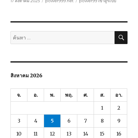
เขียน
หมวด
ป้าย
17 สิงหาคม 2025
power999.net
power99 เข้าสู่ระบบ
เมื่อ
หมู่
กำกับ
ค้นห
ค้นหา:
สิงหาคม 2026
จ.
อ.
พ.
พฤ.
ศ.
ส.
อา.
1
2
3
4
5
6
7
8
9
10
11
12
13
14
15
16