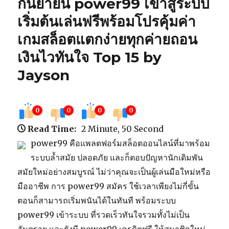
กันยายน power99 เข้าสู่ระบบ
เริ่มต้นเล่นฟรีพร้อมโปรคุ้มค่า
เกมสล็อตแตกง่ายทุกค่ายถอน
เงินไวทันใจ Top 15 by
Jayson
0
0
0
0
Read Time:
2 Minute, 50 Second
power99 คือแพลตฟอร์มสล็อตออนไลน์ที่มาพร้อม
ระบบล้ำสมัย ปลอดภัย และก็ตอบปัญหานักเดิมพัน
สมัยใหม่อย่างสมบูรณ์ ไม่ว่าคุณจะเป็นผู้เล่นมือใหม่หรือ
มืออาชีพ การ power99 สมัคร ใช้เวลาเพียงไม่กี่ขั้น
ตอนก็สามารถเริ่มพนันได้ในทันที พร้อมระบบ
power99 เข้าระบบ ที่รวดเร็วทันใจรวมทั้งไม่เป็น