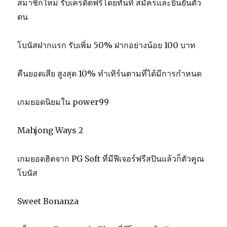
สมาชิกใหม่ รับเครดิตฟรีโดยทันที สมัครและยืนยันตัว
ตน
โบนัสฝากแรก รับเพิ่ม 50% ฝากอย่างน้อย 100 บาท
คืนยอดเสีย สูงสุด 10% ทำเทิร์นตามที่ได้มีการกำหนด
เกมยอดนิยมใน power99
Mahjong Ways 2
เกมยอดฮิตจาก PG Soft ที่มีฟีเจอร์ฟรีสปินแล้วก็ตัวคูณ
โบนัส
Sweet Bonanza