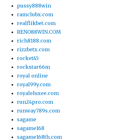
pussy888win
ramclubx.com
realflikbet.com
RENO88WIN.COM
rich8188.com
rizzbetx.com
rocket45
rockstar66m
royal online
royal99y.com
royaleluxee.com
run24pro.com
runway789s.com
sagame
sagame168
sagame168th.com