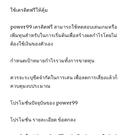
ใช้เครดิตฟรีให้คุ้ม
power99 เครดิตฟรี สามารถใช้ทดสอบเล่นเกมหรือ
เพิ่มทุนสำหรับในการเริ่มต้นเพื่อสร้างผลกำไรโดยไม่
ต้องใช้เงินของตัวเอง
กำหนดเป้าหมายกำไรรวมทั้งการขาดทุน
ควรจะระบุขีดจำกัดในการเล่น เพื่อลดการเสี่ยงแล้วก็
ควบคุมงบประมาณ
โปรโมชั่นปัจจุบันของ power99
โปรโมชั่น รายละเอียด ข้อตกลง