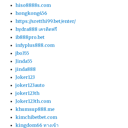
hiso8888s.com
hongkong456
https://sretthi99.bet/enter/
hydra888 เครดิตฟรี
ib888pro.bet
infyplus888.com
jbo355
Jinda55
jinda888
Joker123
joker123auto
joker123th
Joker123th.com
khumsup888.me
kimchibetbet.com
kingdom66 ทางเข้า