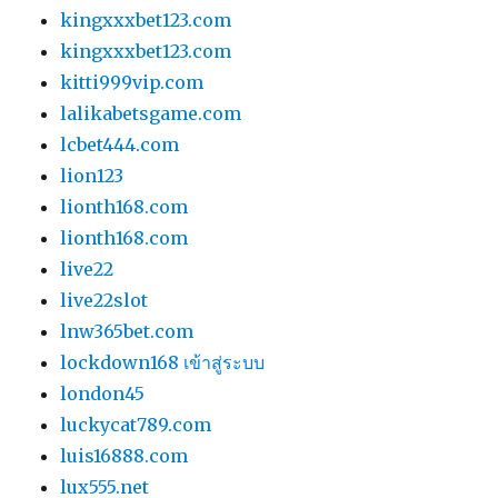
kingxxxbet123.com
kingxxxbet123.com
kitti999vip.com
lalikabetsgame.com
lcbet444.com
lion123
lionth168.com
lionth168.com
live22
live22slot
lnw365bet.com
lockdown168 เข้าสู่ระบบ
london45
luckycat789.com
luis16888.com
lux555.net