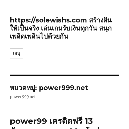
https://solewishs.com สร้างฝัน
ให้เป็นจริง เล่นเกมรับเงินทุกวัน สนุก
เพลิดเพลินไปด้วยกัน
เมนู
หมวดหมู่:
power999.net
power999.net
power99 เครดิตฟรี 13