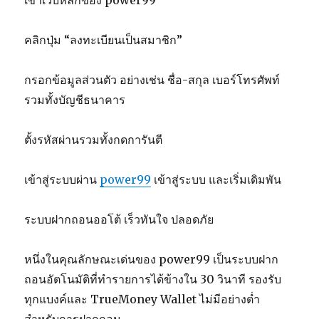
เข้าเว็บหลักของ power99
คลิกปุ่ม “ลงทะเบียนเป็นสมาชิก”
กรอกข้อมูลส่วนตัว อย่างเช่น ชื่อ-สกุล เบอร์โทรศัพท์
รวมทั้งบัญชีธนาคาร
ตั้งรหัสผ่านรวมทั้งกดการันตี
เข้าสู่ระบบผ่าน
power99
เข้าสู่ระบบ และเริ่มเดิมพัน
ระบบฝากถอนออโต้ เร็วทันใจ ปลอดภัย
หนึ่งในคุณลักษณะเด่นของ power99 เป็นระบบฝาก
ถอนอัตโนมัติที่ทำรายการได้ข้างใน 30 วินาที รองรับ
ทุกแบงค์และ TrueMoney Wallet ไม่มีอย่างต่ำ