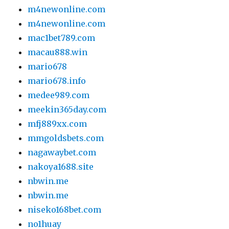
m4newonline.com
m4newonline.com
mac1bet789.com
macau888.win
mario678
mario678.info
medee989.com
meekin365day.com
mfj889xx.com
mmgoldsbets.com
nagawaybet.com
nakoya1688.site
nbwin.me
nbwin.me
niseko168bet.com
no1huay