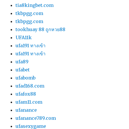
tia8kingbet.com
tkbpgg.com
tkbpgg.com
tookhuay 88 ถูกหวย88
UFA11k
ufa191 ทางเข้า
ufa191 ทางเข้า
ufa89
ufabet
ufabomb
ufad168.com
ufafox88
ufam11.com
ufanance
ufanance789.com
ufasexygame