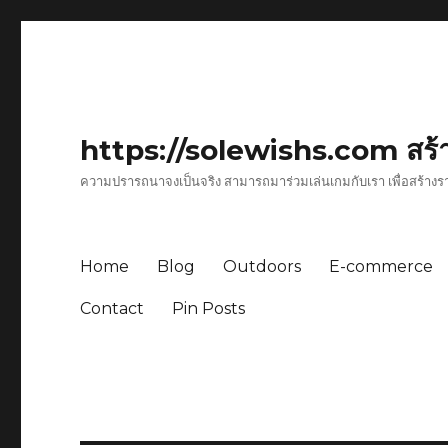
https://solewishs.com สร้างฝ
ความปรารถนาจงเป็นจริง สามารถมาร่วมเล่นเกมกับเรา เพื่อสร้างราย
Home
Blog
Outdoors
E-commerce
Contact
Pin Posts