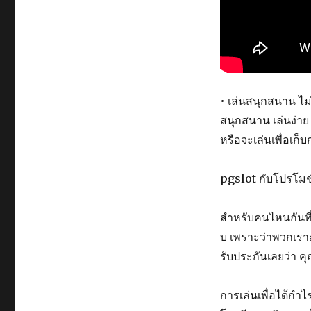
• เล่นสนุกสนาน ไม่
สนุกสนาน เล่นง่า
หรือจะเล่นเพื่อเก็
pgslot กับโปรโมช
สำหรับคนไหนกันที
บ เพราะว่าพวกเรา
รับประกันเลยว่า คุ
การเล่นเพื่อได้กำไ