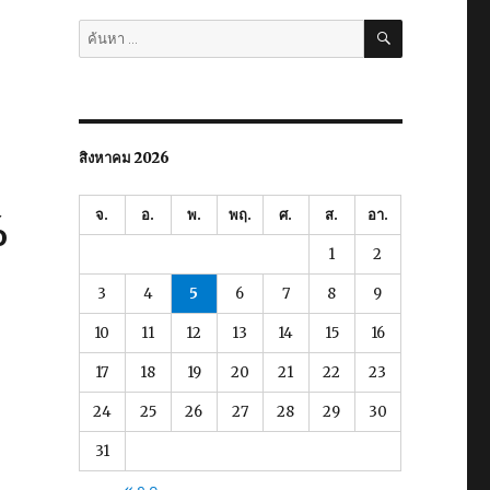
ค้นหา
ค้นหา:
สิงหาคม 2026
%
จ.
อ.
พ.
พฤ.
ศ.
ส.
อา.
1
2
3
4
5
6
7
8
9
10
11
12
13
14
15
16
17
18
19
20
21
22
23
24
25
26
27
28
29
30
31