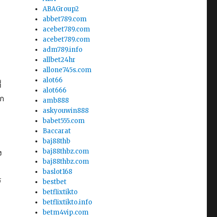
ABAGroup2
abbet789.com
acebet789.com
ง
acebet789.com
adm789.info
allbet24hr
allone745s.com
alot66
่
alot666
วก
amb888
askyouwin888
babet555.com
Baccarat
baj88thb
baj88thbz.com
ง
baj88thbz.com
ก
baslot168
ร
bestbet
betflixtikto
betflixtikto.info
betm4vip.com