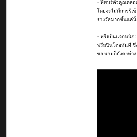
• ฟีพบร์ตัวคูณตลอ
โดยจะไม่มีการรีเซ็
รางวัลมากขึ้นแค่น
• ฟรีสปินแจกหนัก: 
ฟรีสปินโดยทันที ซึ
ของเกมก็ยังคงทำงา