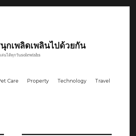
สนุกเพลิดเพลินไปด้วยกัน
ีเล่นได้ทุกวันsolewishs
et Care
Property
Technology
Travel