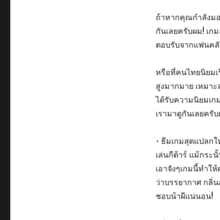
ถ้าหากคุณกำลังมอ
กันเลยครับผม! เกมส
ตอบรับจากแฟนคลั
หรือที่คนไทยนิยมเ
สูงมากมาย เหมาะสมก
ได้รับความนิยมเกม
เรามาดูกันเลยครั
• ธีมเกมสุดแปลกให
เล่นกีต้าร์ แม้กระ
เอาจังๆเกมนี้ทำให้
ว่าบรรยากาศ กลิ่
ชอบน้าผีแน่นอน!