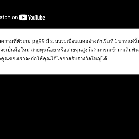
วยความที่ตัวเกม pg99 มีระบบระเบียบเบทอย่างต่ำเริ่มที่ 1 บาทแค่นั้
คุณจะเป็นมือใหม่ สายทุนน้อย หรือสายทุนสูง ก็สามารถเข้ามาเดิมพัน
วคูณของเราจะก่อให้คุณได้โอกาสรับรางวัลใหญ่ได้