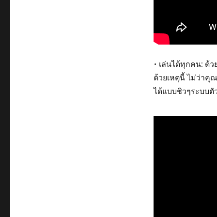
• เล่นได้ทุกคน: ด้
ด้วยเหตุนี้ ไม่ว่า
ได้แบบชิวๆระบบตั