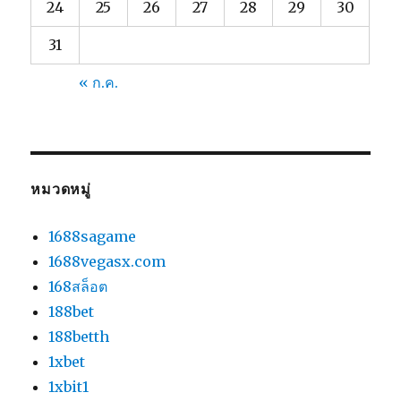
24
25
26
27
28
29
30
31
« ก.ค.
หมวดหมู่
1688sagame
1688vegasx.com
168สล็อต
188bet
188betth
1xbet
1xbit1