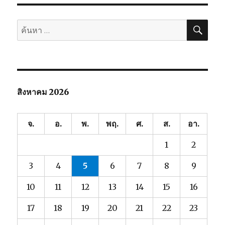
ค้นห
ค้นหา:
สิงหาคม 2026
จ.
อ.
พ.
พฤ.
ศ.
ส.
อา.
1
2
3
4
5
6
7
8
9
10
11
12
13
14
15
16
17
18
19
20
21
22
23