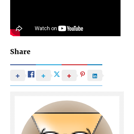
Share