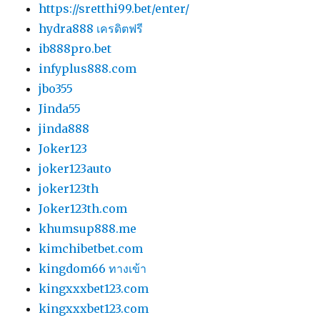
https://sretthi99.bet/enter/
hydra888 เครดิตฟรี
ib888pro.bet
infyplus888.com
jbo355
Jinda55
jinda888
Joker123
joker123auto
joker123th
Joker123th.com
khumsup888.me
kimchibetbet.com
kingdom66 ทางเข้า
kingxxxbet123.com
kingxxxbet123.com