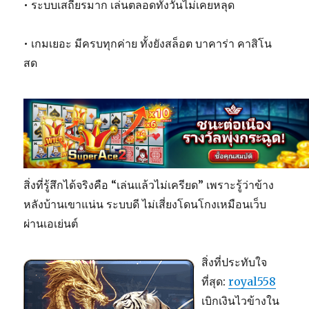
• ระบบเสถียรมาก เล่นตลอดทั้งวันไม่เคยหลุด
• เกมเยอะ มีครบทุกค่าย ทั้งยังสล็อต บาคาร่า คาสิโน
สด
สิ่งที่รู้สึกได้จริงคือ “เล่นแล้วไม่เครียด” เพราะรู้ว่าข้าง
หลังบ้านเขาแน่น ระบบดี ไม่เสี่ยงโดนโกงเหมือนเว็บ
ผ่านเอเย่นต์
สิ่งที่ประทับใจ
ที่สุด:
royal558
เบิกเงินไวข้างใน