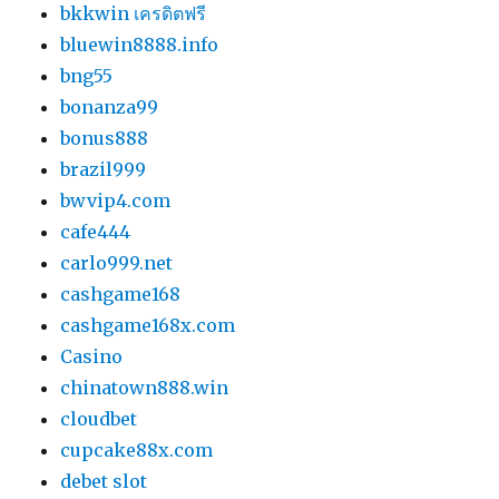
bkkwin เครดิตฟรี
bluewin8888.info
bng55
bonanza99
bonus888
brazil999
bwvip4.com
cafe444
carlo999.net
cashgame168
cashgame168x.com
Casino
chinatown888.win
cloudbet
cupcake88x.com
debet slot