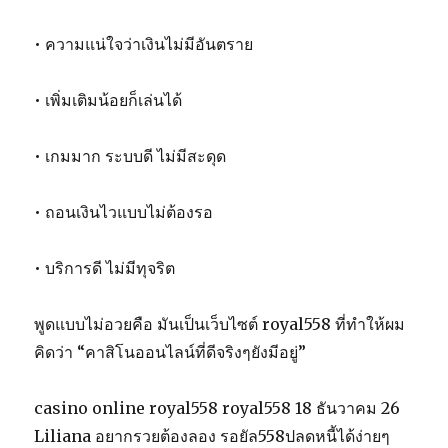
• ความแน่ใจว่าเงินไม่มีอันตราย
• เพิ่มเติมน้อยก็เล่นได้
• เกมมาก ระบบดี ไม่มีสะดุด
• ถอนเงินไวแบบไม่ต้องรอ
• บริการดี ไม่มีทุจริต
พูดแบบไม่อวยคือ มันเป็นเว็บไซต์ royal558 ที่ทำให้ผม
คิดว่า “คาสิโนออนไลน์ที่ดีจริงๆยังมีอยู่”
casino online royal558 royal558 18 ธันวาคม 26
Liliana อยากรวยต้องลอง รอยัล558ปลดหนี้ได้ง่ายๆ