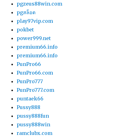
pgzeus88win.com
pgสล็อต
play97vip.com
pokbet
power999.net
premium66.info
premium66.info
PunPro66
PunPro66.com
PunPro777
PunPro777.com
puntaek66
Pussy888
pussy888fun
pussy888win
ramclubx.com