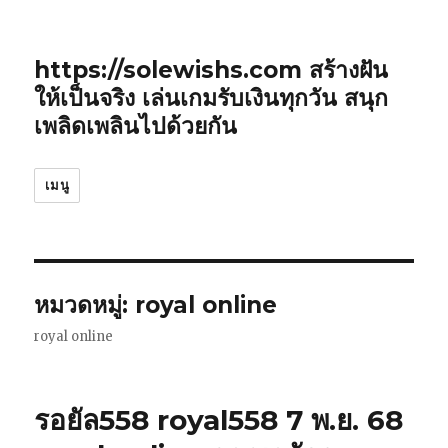
https://solewishs.com สร้างฝัน
ให้เป็นจริง เล่นเกมรับเงินทุกวัน สนุก
เพลิดเพลินไปด้วยกัน
เมนู
หมวดหมู่:
royal online
royal online
รอยัล558 royal558 7 พ.ย. 68