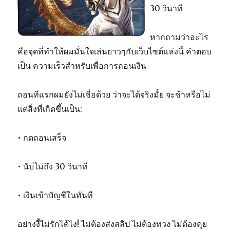
30 วินาที
หากถามว่าอะไร
คือจุดที่ทำให้ผมมั่นใจเล่นยาวๆกับเว็บไซต์แห่งนี้ คำตอบ
เป็น ความเร็วสำหรับเพื่อการถอนเงิน
ถอนทีแรกผมยังไม่เชื่อด้วย ว่าจะได้จริงมั้ย จะช้าหรือไม่
แต่สิ่งที่เกิดขึ้นเป็น:
• กดถอนเสร็จ
• นับไม่ถึง 30 วินาที
• เงินเข้าบัญชีในทันที
อย่างงี้ไม่รักได้ไง! ไม่ต้องส่งสลิป ไม่ต้องทวง ไม่ต้องคุย