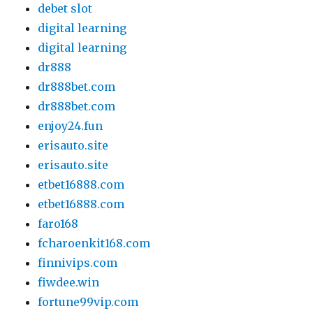
debet slot
digital learning
digital learning
dr888
dr888bet.com
dr888bet.com
enjoy24.fun
erisauto.site
erisauto.site
etbet16888.com
etbet16888.com
faro168
fcharoenkit168.com
finnivips.com
fiwdee.win
fortune99vip.com