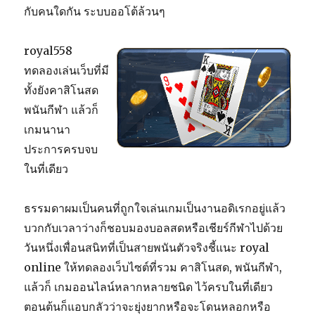
กับคนใดกัน ระบบออโต้ล้วนๆ
royal558
ทดลองเล่นเว็บที่มี
ทั้งยังคาสิโนสด
พนันกีฬา แล้วก็
เกมนานา
ประการครบจบ
ในที่เดียว
ธรรมดาผมเป็นคนที่ถูกใจเล่นเกมเป็นงานอดิเรกอยู่แล้ว
บวกกับเวลาว่างก็ชอบมองบอลสดหรือเชียร์กีฬาไปด้วย
วันหนึ่งเพื่อนสนิทที่เป็นสายพนันตัวจริงชี้แนะ royal
online ให้ทดลองเว็บไซต์ที่รวม คาสิโนสด, พนันกีฬา,
แล้วก็ เกมออนไลน์หลากหลายชนิด ไว้ครบในที่เดียว
ตอนต้นก็แอบกลัวว่าจะยุ่งยากหรือจะโดนหลอกหรือ