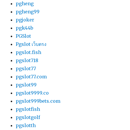
pgheng
pgheng99
pgjoker
pgk44b
PGSlot
Pgslot เว็บตรง
pgslot.fish
pgslot718
pgslot77
pgslot77.com
pgslot99
pgslot9999.co
pgslot999bets.com
pgslotfish
pgslotgolf
pgslotth