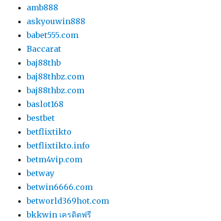
amb888
askyouwin888
babet555.com
Baccarat
baj88thb
baj88thbz.com
baj88thbz.com
baslot168
bestbet
betflixtikto
betflixtikto.info
betm4vip.com
betway
betwin6666.com
betworld369hot.com
bkkwin เครดิตฟรี