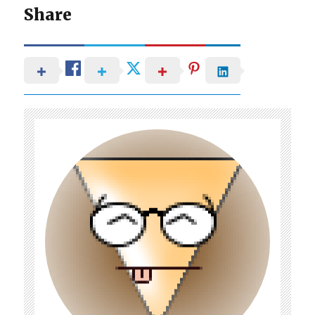
Share