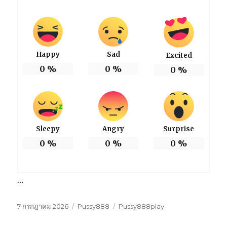
Happy
Sad
Excited
0
%
0
%
0
%
Sleepy
Angry
Surprise
0
%
0
%
0
%
…
เขียน
หมวด
ป้าย
7 กรกฎาคม 2026
Pussy888
Pussy888play
เมื่อ
หมู่
กำกับ