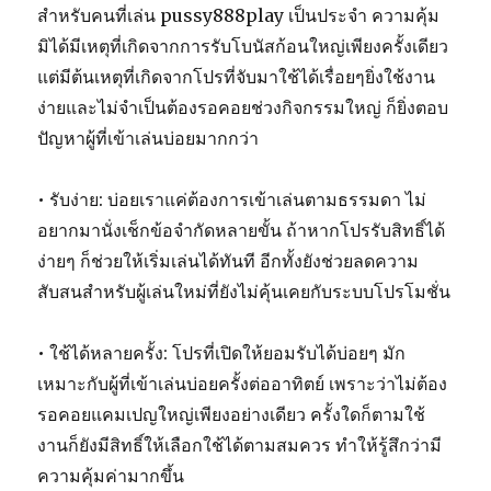
สำหรับคนที่เล่น pussy888play เป็นประจำ ความคุ้ม
มิได้มีเหตุที่เกิดจากการรับโบนัสก้อนใหญ่เพียงครั้งเดียว
แต่มีต้นเหตุที่เกิดจากโปรที่จับมาใช้ได้เรื่อยๆยิ่งใช้งาน
ง่ายและไม่จำเป็นต้องรอคอยช่วงกิจกรรมใหญ่ ก็ยิ่งตอบ
ปัญหาผู้ที่เข้าเล่นบ่อยมากกว่า
• รับง่าย: บ่อยเราแค่ต้องการเข้าเล่นตามธรรมดา ไม่
อยากมานั่งเช็กข้อจำกัดหลายขั้น ถ้าหากโปรรับสิทธิ์ได้
ง่ายๆ ก็ช่วยให้เริ่มเล่นได้ทันที อีกทั้งยังช่วยลดความ
สับสนสำหรับผู้เล่นใหม่ที่ยังไม่คุ้นเคยกับระบบโปรโมชั่น
• ใช้ได้หลายครั้ง: โปรที่เปิดให้ยอมรับได้บ่อยๆ มัก
เหมาะกับผู้ที่เข้าเล่นบ่อยครั้งต่ออาทิตย์ เพราะว่าไม่ต้อง
รอคอยแคมเปญใหญ่เพียงอย่างเดียว ครั้งใดก็ตามใช้
งานก็ยังมีสิทธิ์ให้เลือกใช้ได้ตามสมควร ทำให้รู้สึกว่ามี
ความคุ้มค่ามากขึ้น