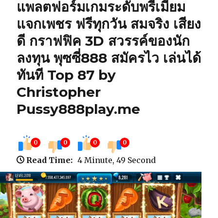
แพลตฟอร์มเกมระดับพรีเมียม
แจกเพชร ฟรีทุกวัน สมจริง เสียง
ดี กราฟฟิค 3D สวรรค์ของนัก
ลงทุน พุซซี่888 สมัครไว เล่นได้
ทันที Top 87 by
Christopher
Pussy888play.me
0
0
0
0
Read Time:
4 Minute, 49 Second