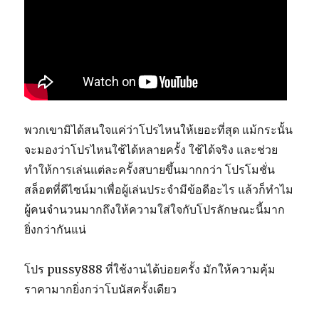
พวกเขามิได้สนใจแค่ว่าโปรไหนให้เยอะที่สุด แม้กระนั้น
จะมองว่าโปรไหนใช้ได้หลายครั้ง ใช้ได้จริง และช่วย
ทำให้การเล่นแต่ละครั้งสบายขึ้นมากกว่า โปรโมชั่น
สล็อตที่ดีไซน์มาเพื่อผู้เล่นประจำมีข้อดีอะไร แล้วก็ทำไม
ผู้คนจำนวนมากถึงให้ความใส่ใจกับโปรลักษณะนี้มาก
ยิ่งกว่ากันแน่
โปร pussy888 ที่ใช้งานได้บ่อยครั้ง มักให้ความคุ้ม
ราคามากยิ่งกว่าโบนัสครั้งเดียว