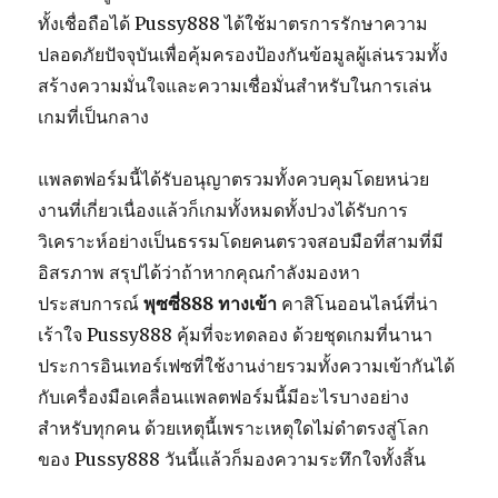
ทั้งเชื่อถือได้ Pussy888 ได้ใช้มาตรการรักษาความ
ปลอดภัยปัจจุบันเพื่อคุ้มครองป้องกันข้อมูลผู้เล่นรวมทั้ง
สร้างความมั่นใจและความเชื่อมั่นสำหรับในการเล่น
เกมที่เป็นกลาง
แพลตฟอร์มนี้ได้รับอนุญาตรวมทั้งควบคุมโดยหน่วย
งานที่เกี่ยวเนื่องแล้วก็เกมทั้งหมดทั้งปวงได้รับการ
วิเคราะห์อย่างเป็นธรรมโดยคนตรวจสอบมือที่สามที่มี
อิสรภาพ สรุปได้ว่าถ้าหากคุณกำลังมองหา
ประสบการณ์
พุซซี่888 ทางเข้า
คาสิโนออนไลน์ที่น่า
เร้าใจ Pussy888 คุ้มที่จะทดลอง ด้วยชุดเกมที่นานา
ประการอินเทอร์เฟซที่ใช้งานง่ายรวมทั้งความเข้ากันได้
กับเครื่องมือเคลื่อนแพลตฟอร์มนี้มีอะไรบางอย่าง
สำหรับทุกคน ด้วยเหตุนี้เพราะเหตุใดไม่ดำตรงสู่โลก
ของ Pussy888 วันนี้แล้วก็มองความระทึกใจทั้งสิ้น