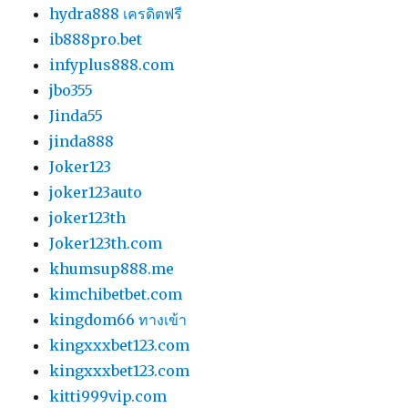
hydra888 เครดิตฟรี
ib888pro.bet
infyplus888.com
jbo355
Jinda55
jinda888
Joker123
joker123auto
joker123th
Joker123th.com
khumsup888.me
kimchibetbet.com
kingdom66 ทางเข้า
kingxxxbet123.com
kingxxxbet123.com
kitti999vip.com