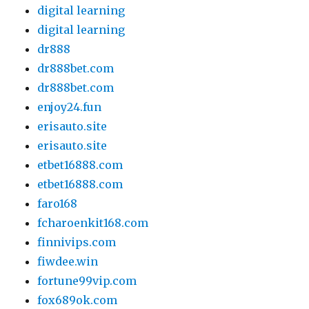
digital learning
digital learning
dr888
dr888bet.com
dr888bet.com
enjoy24.fun
erisauto.site
erisauto.site
etbet16888.com
etbet16888.com
faro168
fcharoenkit168.com
finnivips.com
fiwdee.win
fortune99vip.com
fox689ok.com