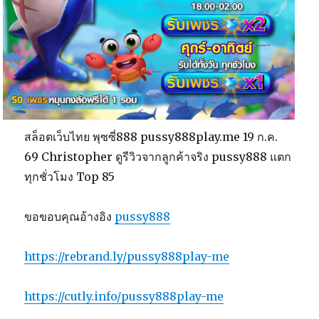
สล็อตเว็บไทย พุซซี่888 pussy888play.me 19 ก.ค.
69 Christopher ดูรีวิวจากลูกค้าจริง pussy888 แตก
ทุกชั่วโมง Top 85
ขอขอบคุณอ้างอิง
pussy888
https://rebrand.ly/pussy888play-me
https://cutly.info/pussy888play-me