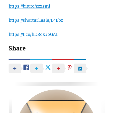
https://bitt.to/zzzzmi
https://shorturl.asia/L4Bbz
https://t.co/hDRox36GA1
Share