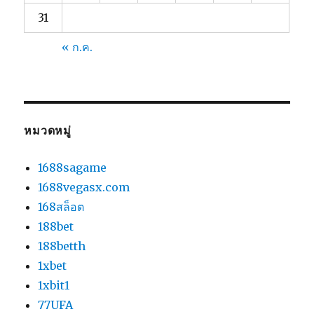
31
« ก.ค.
หมวดหมู่
1688sagame
1688vegasx.com
168สล็อต
188bet
188betth
1xbet
1xbit1
77UFA