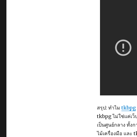
สรุป: ทำไม
tkbpg
tkbpg ไม่ใช่แค่เว็
เป็นศูนย์กลาง ทั้ง
ไม้เครื่องมือ และ 