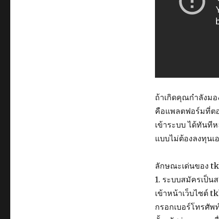
ถ้าเกิดคุณกำลังมอง
คือแพลตฟอร์มที่ตอ
เข้าระบบ ได้ทันทีห
แบบไม่ต้องลงทุนเ
ลักษณะเด่นของ tkbp
1. ระบบสมัครเป็นส
เข้าหน้าเว็บไซต์ 
กรอกเบอร์โทรศัพท