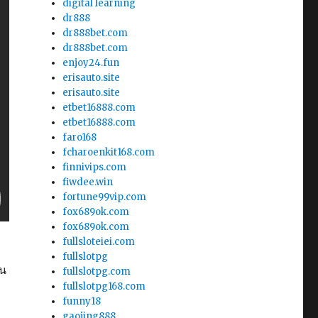
digital learning
dr888
dr888bet.com
dr888bet.com
enjoy24.fun
erisauto.site
erisauto.site
etbet16888.com
etbet16888.com
faro168
fcharoenkit168.com
finnivips.com
fiwdee.win
fortune99vip.com
fox689ok.com
fox689ok.com
fullsloteiei.com
fullslotpg
่น
fullslotpg.com
fullslotpg168.com
ง
funny18
gaojing888