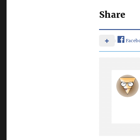
Share
Faceb