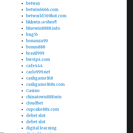
betway
betwin6666.com
betworld369hot.com
bkkwin เครดิตฟรี
bluewin8888.info
bng55
bonanza99
bonus888
brazil999
bwvip4.com
cafe444
carlo999.net
cashgame168
cashgame168x.com
Casino
chinatown888.win
cloudbet
cupcake88x.com
debet slot
debet slot
digital learning