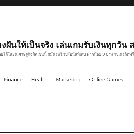
ันให้เป็นจริง เล่นเกมรับเงินทุกวัน 
ได้ในยุคเศรษฐกิจฝืดเช่นนี้ สมัครฟรี รับโบนัสพิเศษ ฝากน้อย 0 บาท รับเครดิตฟร
Finance
Health
Marketing
Online Games
P