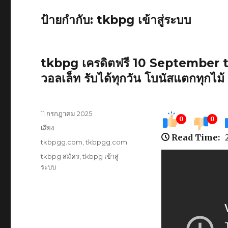
ป้ายกำกับ:
tkbpg เข้าสู่ระบบ
tkbpg เครดิตฟรี 10 September tk
วอลเล็ท รับได้ทุกวัน โบนัสแตกทุกไ
เขียน
11 กรกฎาคม 2025
0
0
เมื่อ
รูป
เสียง
Read Time:
แบบ
หมวด
tkbpgg.com
,
tkbpgg.com
เรื่อง
หมู่
ป้าย
tkbpg สมัคร
,
tkbpg เข้าสู่
กำกับ
ระบบ