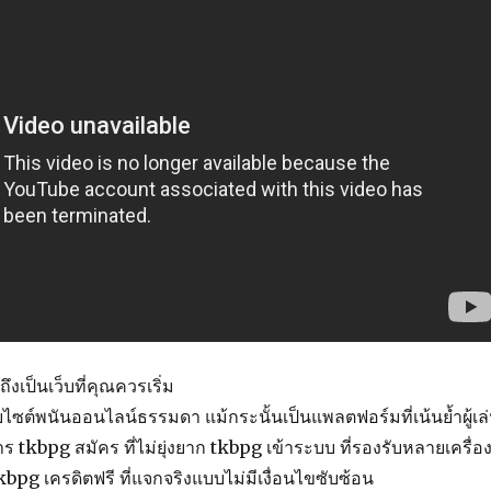
ถึงเป็นเว็บที่คุณควรเริ่ม
บไซต์พนันออนไลน์ธรรมดา แม้กระนั้นเป็นแพลตฟอร์มที่เน้นย้ำผู้เล
การ tkbpg สมัคร ที่ไม่ยุ่งยาก tkbpg เข้าระบบ ที่รองรับหลายเครื่อ
tkbpg เครดิตฟรี ที่แจกจริงแบบไม่มีเงื่อนไขซับซ้อน