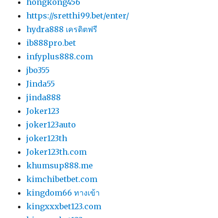
hongkong456
https://sretthi99.bet/enter/
hydra888 เครดิตฟรี
ib888pro.bet
infyplus888.com
jbo355
Jinda55
jinda888
Joker123
joker123auto
joker123th
Joker123th.com
khumsup888.me
kimchibetbet.com
kingdom66 ทางเข้า
kingxxxbet123.com