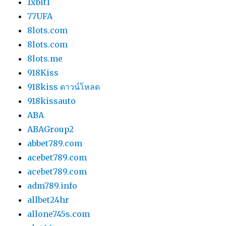
1xbit1
77UFA
8lots.com
8lots.com
8lots.me
918Kiss
918kiss ดาวน์โหลด
918kissauto
ABA
ABAGroup2
abbet789.com
acebet789.com
acebet789.com
adm789.info
allbet24hr
allone745s.com