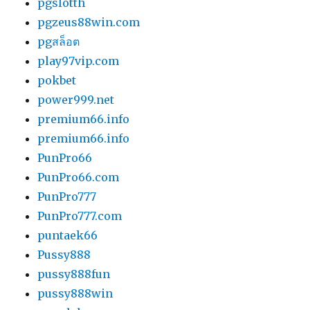
pgslotth
pgzeus88win.com
pgสล็อต
play97vip.com
pokbet
power999.net
premium66.info
premium66.info
PunPro66
PunPro66.com
PunPro777
PunPro777.com
puntaek66
Pussy888
pussy888fun
pussy888win