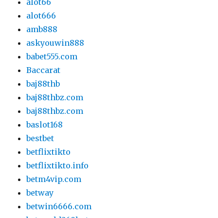
alot66
alot666
amb888
askyouwin888
babet555.com
Baccarat
baj88thb
baj88thbz.com
baj88thbz.com
baslot168
bestbet
betflixtikto
betflixtikto.info
betm4vip.com
betway
betwin6666.com