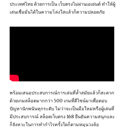
ประเทศไทย ด้วยการเป็น เว็บตรงไม่ผ่านเอเย่นต์ ทำให้ผู้
เล่นเชื่อมั่นได้ในความโล่งใสแล้วก็ความปลอดภัย
พร้อมเสนอประสบการณ์การเล่นที่ล้ำสมัยแล้วก็สะดวก
ด้วยเกมสล็อตมากกว่า 500 เกมที่ดีไซน์มาเพื่อตอบ
ปัญหานักพนันทุกระดับ ไม่ว่าจะเป็นมือใหม่หรือผู้เล่นที่
มีประสบการณ์ สล็อตเว็บตรง 168 ยืนยันความสนุกและ
ก็จังหวะในการทำกำไรครั้งใดก็ตามหมุนวงล้อ