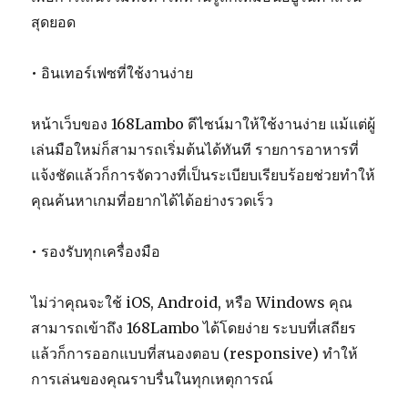
สุดยอด
• อินเทอร์เฟซที่ใช้งานง่าย
หน้าเว็บของ 168Lambo ดีไซน์มาให้ใช้งานง่าย แม้แต่ผู้
เล่นมือใหม่ก็สามารถเริ่มต้นได้ทันที รายการอาหารที่
แจ้งชัดแล้วก็การจัดวางที่เป็นระเบียบเรียบร้อยช่วยทำให้
คุณค้นหาเกมที่อยากได้ได้อย่างรวดเร็ว
• รองรับทุกเครื่องมือ
ไม่ว่าคุณจะใช้ iOS, Android, หรือ Windows คุณ
สามารถเข้าถึง 168Lambo ได้โดยง่าย ระบบที่เสถียร
แล้วก็การออกแบบที่สนองตอบ (responsive) ทำให้
การเล่นของคุณราบรื่นในทุกเหตุการณ์