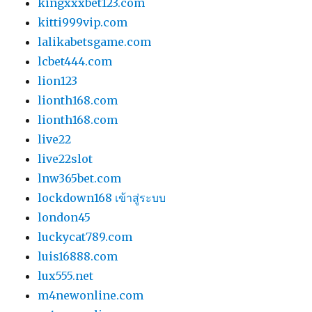
kingxxxbet123.com
kitti999vip.com
lalikabetsgame.com
lcbet444.com
lion123
lionth168.com
lionth168.com
live22
live22slot
lnw365bet.com
lockdown168 เข้าสู่ระบบ
london45
luckycat789.com
luis16888.com
lux555.net
m4newonline.com