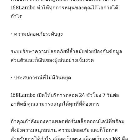
168Lambo ทำให้ทุกการหมุนของคุณได้โอกาสได้
กำไร
• ความปลอดภัยระดับสูง
ระบบรักษาความปลอดภัยที่ล้ำสมัยช่วยป้องกันข้อมูล
ส่วนตัวและก็เงินของผู้เล่นอย่างเข้มงวด
• ประสบการณ์ที่ไม่มีวันหยุด
168Lambo เปิดให้บริการตลอด 24 ชั่วโมง 7 วันต่อ
อาทิตย์ คุณสามารถสนุกได้ทุกที่ที่ต้องการ
ถ้าคุณกำลังมองหาแพลตฟอร์มสล็อตออนไลน์ที่พร้อม
ทั้งยังความสนุกสนาน ความปลอดภัย และก็โอกาส
สำหรับการได้กำไร สล็อตเว็บตรง สล็อตเว็บตรง 168 คือ