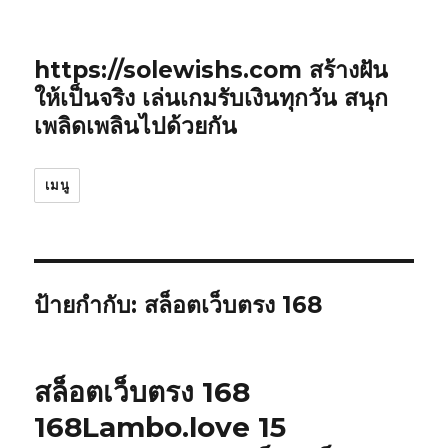
https://solewishs.com สร้างฝัน
ให้เป็นจริง เล่นเกมรับเงินทุกวัน สนุก
เพลิดเพลินไปด้วยกัน
เมนู
ป้ายกำกับ:
สล็อตเว็บตรง 168
สล็อตเว็บตรง 168
168Lambo.love 15