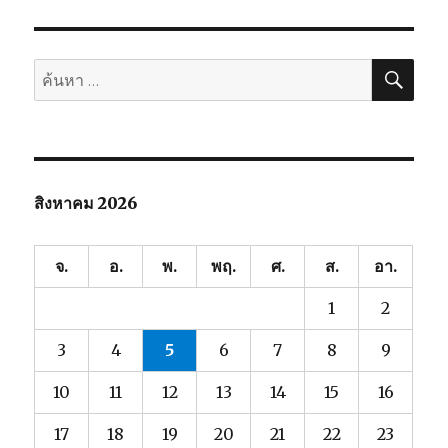
ค้นห
ค้นหา:
สิงหาคม 2026
จ.
อ.
พ.
พฤ.
ศ.
ส.
อา.
1
2
3
4
5
6
7
8
9
10
11
12
13
14
15
16
17
18
19
20
21
22
23