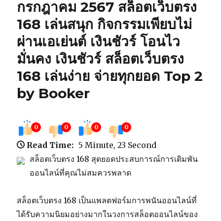
กรกฎาคม 2567 สล็อตเว็บตรง
168 เล่นสนุก กิจกรรมเพียบไม่
ผ่านเอเย่นต์ เงินชัวร์ โอนไว
มั่นคง เงินชัวร์ สล็อตเว็บตรง
168 เล่นง่าย จ่ายทุกยอด Top 2
by Booker
0
0
0
0
Read Time:
5 Minute, 23 Second
สล็อตเว็บตรง 168 สุดยอดประสบการณ์การเดิมพัน
ออนไลน์ที่คุณไม่สมควรพลาด
สล็อตเว็บตรง 168 เป็นแพลตฟอร์มการพนันออนไลน์ที่
ได้รับความนิยมอย่างมากในวงการสล็อตออนไลน์ของ