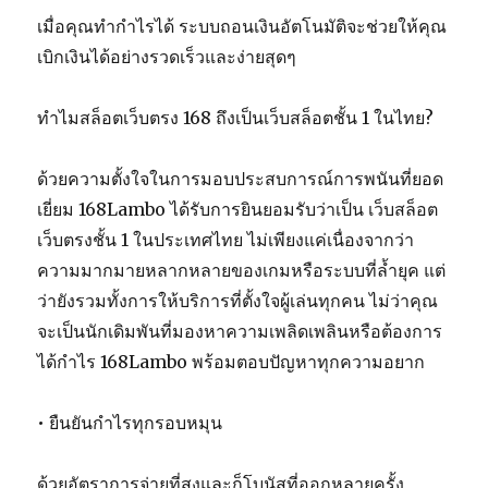
เมื่อคุณทำกำไรได้ ระบบถอนเงินอัตโนมัติจะช่วยให้คุณ
เบิกเงินได้อย่างรวดเร็วและง่ายสุดๆ
ทำไมสล็อตเว็บตรง 168 ถึงเป็นเว็บสล็อตชั้น 1 ในไทย?
ด้วยความตั้งใจในการมอบประสบการณ์การพนันที่ยอด
เยี่ยม 168Lambo ได้รับการยินยอมรับว่าเป็น เว็บสล็อต
เว็บตรงชั้น 1 ในประเทศไทย ไม่เพียงแค่เนื่องจากว่า
ความมากมายหลากหลายของเกมหรือระบบที่ล้ำยุค แต่
ว่ายังรวมทั้งการให้บริการที่ตั้งใจผู้เล่นทุกคน ไม่ว่าคุณ
จะเป็นนักเดิมพันที่มองหาความเพลิดเพลินหรือต้องการ
ได้กำไร 168Lambo พร้อมตอบปัญหาทุกความอยาก
• ยืนยันกำไรทุกรอบหมุน
ด้วยอัตราการจ่ายที่สูงและก็โบนัสที่ออกหลายครั้ง