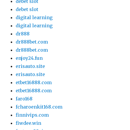
debet slot
debet slot
digital learning
digital learning
dr888
dr888bet.com
dr888bet.com
enjoy24.fun
erisauto.site
erisauto.site
etbet16888.com
etbet16888.com
faro168
fcharoenkit168.com
finnivips.com
fiwdee.win