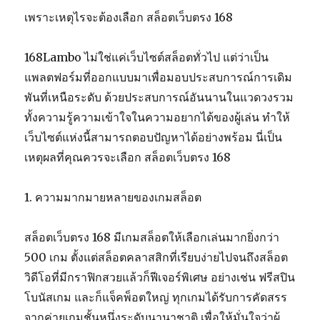
เพราะเหตุไรจะต้องเลือก สล็อตเว็บตรง 168
168Lambo ไม่ใช่แค่เว็บไซต์สล็อตทั่วไป แต่ว่าเป็น
แพลตฟอร์มที่ออกแบบมาเพื่อมอบประสบการณ์การเดิม
พันที่เหนือระดับ ด้วยประสบการณ์อันนานในแวดวงรวม
ทั้งความรู้ความเข้าใจในความอยากได้ของผู้เล่น ทำให้
เว็บไซต์แห่งนี้สามารถตอบปัญหาได้อย่างพร้อม นี่เป็น
เหตุผลที่คุณควรจะเลือก สล็อตเว็บตรง 168
1. ความมากมายหลายของเกมสล็อต
สล็อตเว็บตรง 168 มีเกมสล็อตให้เลือกเล่นมากยิ่งกว่า
500 เกม ตั้งแต่สล็อตคลาสสิกที่เรียบง่ายไปจนถึงสล็อต
วิดีโอที่มีกราฟิกสวยแล้วก็ฟีเจอร์พิเศษ อย่างเช่น ฟรีสปิน
โบนัสเกม และก็แจ็คพ็อตใหญ่ ทุกเกมได้รับการคัดสรร
จากค่ายเกมชั้นหนึ่งระดับนานาชาติ เพื่อให้มั่นใจว่าผู้