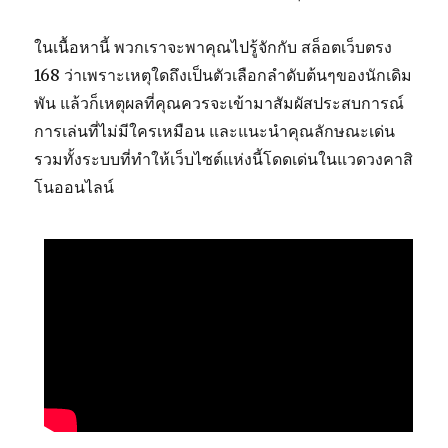
ในเนื้อหานี้ พวกเราจะพาคุณไปรู้จักกับ สล็อตเว็บตรง
168 ว่าเพราะเหตุใดถึงเป็นตัวเลือกลำดับต้นๆของนักเดิม
พัน แล้วก็เหตุผลที่คุณควรจะเข้ามาสัมผัสประสบการณ์
การเล่นที่ไม่มีใครเหมือน และแนะนำคุณลักษณะเด่น
รวมทั้งระบบที่ทำให้เว็บไซต์แห่งนี้โดดเด่นในแวดวงคาสิ
โนออนไลน์