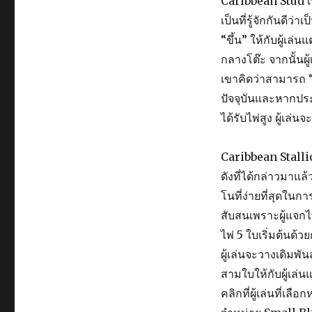
Caribbean Stud เป
เป็นที่รู้จักกันดีว
“ขึ้น” ให้กับผู้เล
กลางโต๊ะ จากนั้นผู
เขาคิดว่าสามารถ “จ
ปัจจุบันและหากประส
ได้รับไพ่สูง ผู้เล่
Caribbean Stalli
ดังที่ได้กล่าวมาแล
โนที่ง่ายที่สุดในกา
สับสนเพราะผู้แจกไพ่
ไพ่ 5 ใบเริ่มต้นด้
ผู้เล่นจะวางเดิมพัน
สามใบให้กับผู้เล่น
คลิกที่ผู้เล่นที่เล