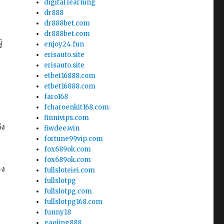
digital learning
dr888
dr888bet.com
dr888bet.com
้
enjoy24.fun
erisauto.site
erisauto.site
etbet16888.com
etbet16888.com
faro168
fcharoenkit168.com
finnivips.com
ัง
fiwdee.win
fortune99vip.com
fox689ok.com
fox689ok.com
อง
fullsloteiei.com
fullslotpg
fullslotpg.com
fullslotpg168.com
funny18
gaojing888