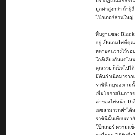
ปรากฏเป็นมือธรรมช
มูลค่าสูงกว่า ถ้าผู้ถ
โป๊กเกอร์ส่วนใหญ่
พื้นฐานของ Blackjac
อยู่ เป็นเกมไพ่ที่
หลายคนวางไว้รอบโต
ใกล้เคียงกันแค่ไห
คุณรวย ก็เป็นไปได
มีต้นกำเนิดมาจาก
ราชินี กฎของเกมนั้
เพิ่มโอกาสในการชน
ค่าของไพ่หน้า, 0 ค
เอซสามารถต่ำได้หา
ราชินีนั้นเทียบเท่า
โป๊กเกอร์ ความแข็