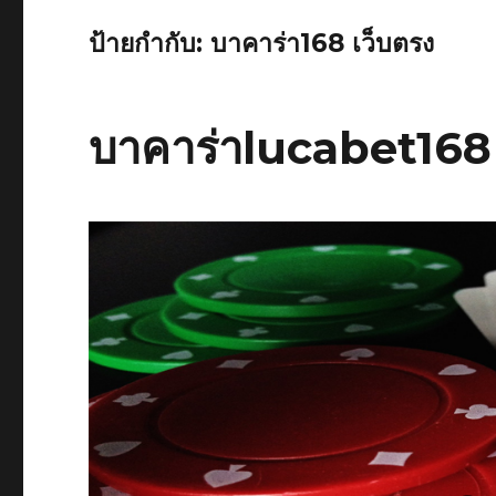
ป้ายกำกับ:
บาคาร่า168 เว็บตรง
บาคาร่าlucabet168