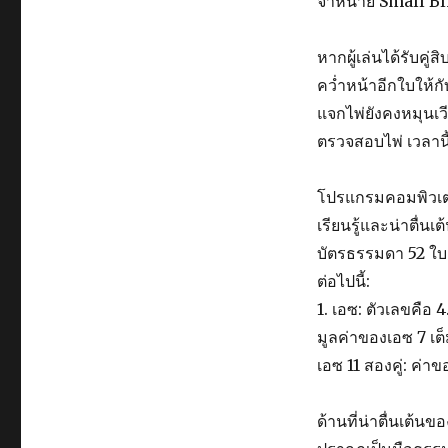
จำหน่าย Small Bl
หากผู้เล่นได้รับคู่
คว่ำหน้าอีกใบให้กับผ
แจกไพ่ยังคงหมุนเวี
ตรวจสอบไพ่ เวลาน
โปรแกรมคอมพิวเตอ
เรียนรู้และน่าตื่น
บัตรธรรมดา 52 ใบแ
ต่อไปนี้:
1. เอซ: ตัวเลขคือ 4.
มูลค่าของเอซ 7 เต็ม
เอซ 11 สองคู่: ค่าข
ด้านที่น่าตื่นเต้นข