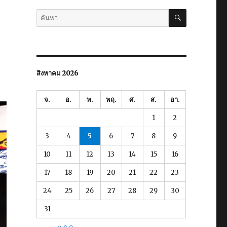
ค้นหา
ค้นหา:
สิงหาคม 2026
จ.
อ.
พ.
พฤ.
ศ.
ส.
อา.
1
2
3
4
5
6
7
8
9
10
11
12
13
14
15
16
17
18
19
20
21
22
23
24
25
26
27
28
29
30
31