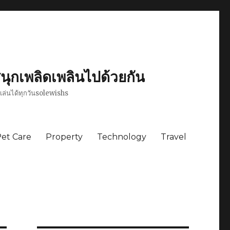
สนุกเพลิดเพลินไปด้วยกัน
ีเล่นได้ทุกวันsolewishs
et Care
Property
Technology
Travel