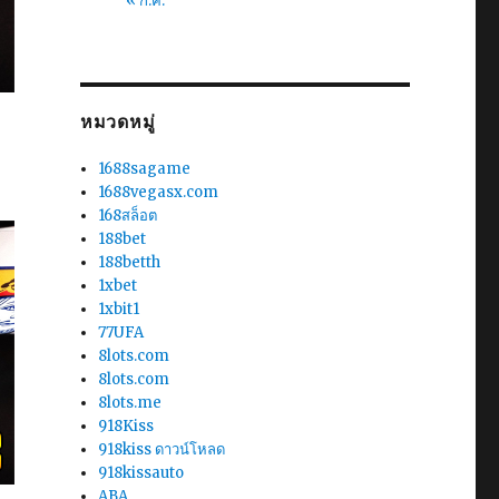
« ก.ค.
หมวดหมู่
1688sagame
1688vegasx.com
168สล็อต
188bet
188betth
1xbet
1xbit1
77UFA
8lots.com
8lots.com
8lots.me
918Kiss
918kiss ดาวน์โหลด
918kissauto
ABA