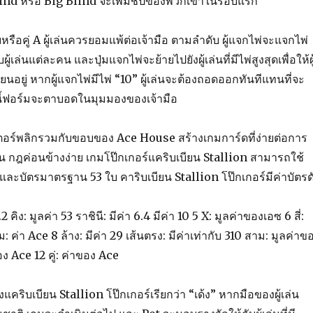
ind หรือ Big Blind จะเพิ่มชิปของพวกเขาในรอบแรก
สิบหรือคู่ A ผู้เล่นควรยอมแพ้ต่อเจ้ามือ ตามลำดับ ผู้แจกไพ่จะแจกไพ่
ู้เล่นแต่ละคน และปุ่มแจกไพ่จะย้ายไปยังผู้เล่นที่มีไพ่สูงสุดเพื่อให้ผู
ยนอยู่ หากผู้แจกไพ่มีไพ่ “10” ผู้เล่นจะต้องถอดออกทันทีแทนที่จะ
ี้ฟอร์มจะตาบอดในมุมมองของเจ้ามือ
ร์พลิกรวมกับขอบของ Ace House สร้างเกมการ์ดที่ง่ายต่อการ
เต้น กฎค่อนข้างง่าย เกมโป๊กเกอร์แคริบเบียน Stallion สามารถใช้
ละบัตรมาตรฐาน 53 ใบ คาริบเบียน Stallion โป๊กเกอร์มีค่าบัตรด
2 คิง: มูลค่า 53 ราชินี: มีค่า 6.4 มีค่า 10 5 X: มูลค่าของเอซ 6 สี่:
: ค่า Ace 8 ล้าง: มีค่า 29 เส้นตรง: มีค่าเท่ากับ 310 สาม: มูลค่าข
อง Ace 12 คู่: ค่าของ Ace
องแคริบเบียน Stallion โป๊กเกอร์เรียกว่า “เด้ง” หากมือของผู้เล่น