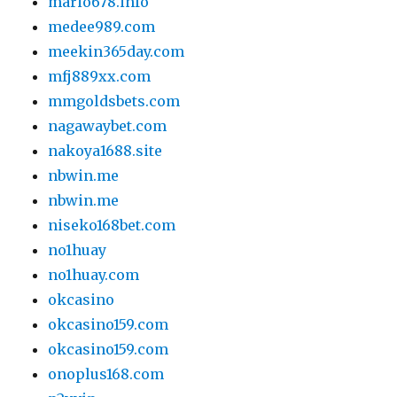
mario678.info
medee989.com
meekin365day.com
mfj889xx.com
mmgoldsbets.com
nagawaybet.com
nakoya1688.site
nbwin.me
nbwin.me
niseko168bet.com
no1huay
no1huay.com
okcasino
okcasino159.com
okcasino159.com
onoplus168.com