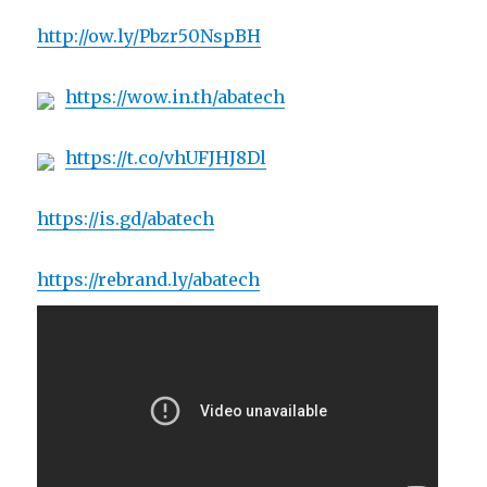
http://ow.ly/Pbzr50NspBH
https://wow.in.th/abatech
https://t.co/vhUFJHJ8Dl
https://is.gd/abatech
https://rebrand.ly/abatech