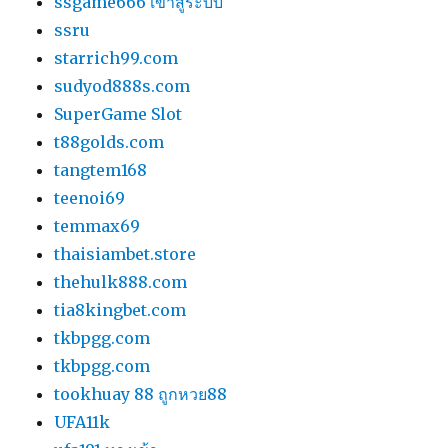
ssgame666 เข้าสู่ระบบ
ssru
starrich99.com
sudyod888s.com
SuperGame Slot
t88golds.com
tangtem168
teenoi69
temmax69
thaisiambet.store
thehulk888.com
tia8kingbet.com
tkbpgg.com
tkbpgg.com
tookhuay 88 ถูกหวย88
UFA11k