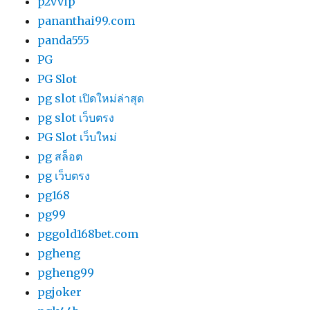
p2vvip
pananthai99.com
panda555
PG
PG Slot
pg slot เปิดใหม่ล่าสุด
pg slot เว็บตรง
PG Slot เว็บใหม่
pg สล็อต
pg เว็บตรง
pg168
pg99
pggold168bet.com
pgheng
pgheng99
pgjoker