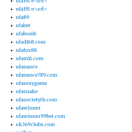
ufa191 ทางเข้า
ufa191 ทางเข้า
ufa89
ufabet
ufabomb
ufad168.com
ufafox88
ufam11.com
ufanance
ufanance789.com
ufasexygame
ufasnake
ufasocietyth.com
ufawinner
ufawinner99bet.com
uk369clubs.com