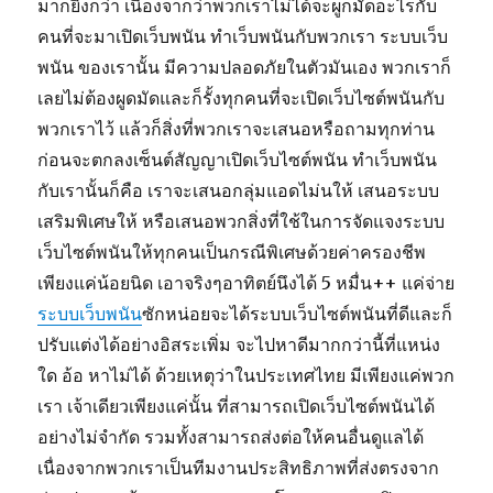
มากยิ่งกว่า เนื่องจากว่าพวกเราไม่ได้จะผูกมัดอะไรกับ
คนที่จะมาเปิดเว็บพนัน ทำเว็บพนันกับพวกเรา ระบบเว็บ
พนัน ของเรานั้น มีความปลอดภัยในตัวมันเอง พวกเราก็
เลยไม่ต้องผูดมัดและก็รั้งทุกคนที่จะเปิดเว็บไซต์พนันกับ
พวกเราไว้ แล้วก็สิ่งที่พวกเราจะเสนอหรือถามทุกท่าน
ก่อนจะตกลงเซ็นต์สัญญาเปิดเว็บไซต์พนัน ทำเว็บพนัน
กับเรานั้นก็คือ เราจะเสนอกลุ่มแอดไม่นให้ เสนอระบบ
เสริมพิเศษให้ หรือเสนอพวกสิ่งที่ใช้ในการจัดแจงระบบ
เว็บไซต์พนันให้ทุกคนเป็นกรณีพิเศษด้วยค่าครองชีพ
เพียงแค่น้อยนิด เอาจริงๆอาทิตย์นึงได้ 5 หมื่น++ แค่จ่าย
ระบบเว็บพนัน
ซักหน่อยจะได้ระบบเว็บไซต์พนันที่ดีและก็
ปรับแต่งได้อย่างอิสระเพิ่ม จะไปหาดีมากกว่านี้ที่แหน่ง
ใด อ้อ หาไม่ได้ ด้วยเหตุว่าในประเทศไทย มีเพียงแค่พวก
เรา เจ้าเดียวเพียงแค่นั้น ที่สามารถเปิดเว็บไซต์พนันได้
อย่างไม่จำกัด รวมทั้งสามารถส่งต่อให้คนอื่นดูแลได้
เนื่องจากพวกเราเป็นทีมงานประสิทธิภาพที่ส่งตรงจาก