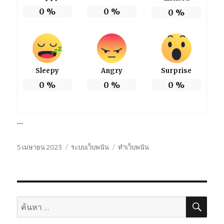
0
%
0
%
0
%
Sleepy
Angry
Surprise
0
%
0
%
0
%
…
เขียน
หมวด
ป้าย
5 เมษายน 2023
ระบบเว็บพนัน
ทำเว็บพนัน
เมื่อ
หมู่
กำกับ
ค้นห
ค้นหา: