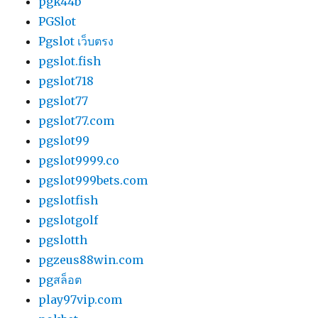
pgk44b
PGSlot
Pgslot เว็บตรง
pgslot.fish
pgslot718
pgslot77
pgslot77.com
pgslot99
pgslot9999.co
pgslot999bets.com
pgslotfish
pgslotgolf
pgslotth
pgzeus88win.com
pgสล็อต
play97vip.com