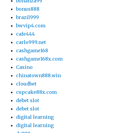
bonanza99
bonus888
brazil999
bwvip4.com
cafe444
carlo999.net
cashgame168
cashgame168x.com
Casino
chinatown888.win
cloudbet
cupcake88x.com
debet slot
debet slot
digital learning
digital learning