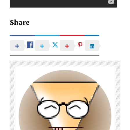
Share