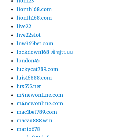
lion123
lionth168.com
lionth168.com
live22
live22slot
lnw365bet.com
lockdown168 เข้าสู่ระบบ
london45
luckycat789.com
luis16888.com
lux555.net
m4newonline.com
m4newonline.com
mac1bet789.com
macau888.win
mario678