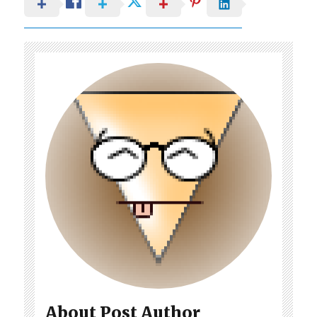
About Post Author