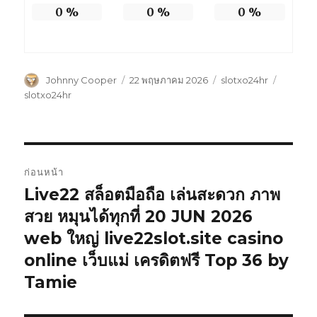
0
%
0
%
0
%
ผู้
เขียน
หมวด
ป้าย
Johnny Cooper
22 พฤษภาคม 2026
slotxo24hr
เขียน
เมื่อ
หมู่
กำกับ
slotxo24hr
แนะแนว
ก่อนหน้า
เรื่อง
Live22 สล็อตมือถือ เล่นสะดวก ภาพ
เรื่อง
ก่อน
สวย หมุนได้ทุกที่ 20 JUN 2026
หน้า:
web ใหญ่ live22slot.site casino
online เว็บแม่ เครดิตฟรี Top 36 by
Tamie