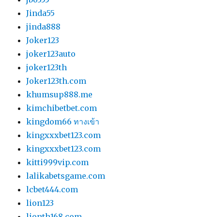
Jinda55
jinda888
Joker123
joker123auto
joker123th
Joker123th.com
khumsup888.me
kimchibetbet.com
kingdom66 ทางเข้า
kingxxxbet123.com
kingxxxbet123.com
kitti999vip.com
lalikabetsgame.com
lcbet444.com
lion123
lionth168.com