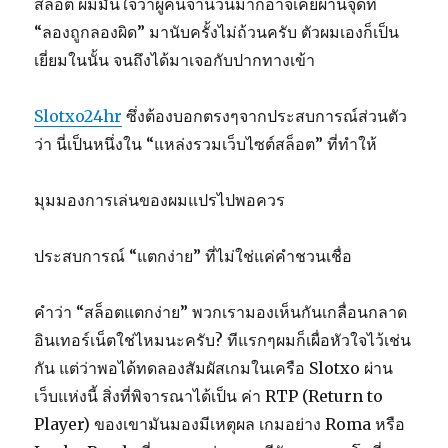
สล็อต ผมมั่นใจว่าผู้คนจำนวนมากอาจเคยผ่านจุดที่
“ลองถูกลองผิด” มานับครั้งไม่ถ้วนครับ ตัวผมเองก็เป็น
เยี่ยมในนั้น จนถึงได้มาเจอกับปากทางเข้า
Slotxo24hr
ซึ่งต้องบอกตรงๆจากประสบการณ์ส่วนตัว
ว่า นี่เป็นหนึ่งใน “แหล่งรวมเว็บไซต์สล็อต” ที่ทำให้
มุมมองการเล่นของผมแปรไปพอควร
ประสบการณ์ “แตกง่าย” ที่ไม่ใช่แค่คำชวนเชื่อ
คำว่า “สล็อตแตกง่าย” พวกเรามองเห็นกันเกลื่อนกลาด
อินเทอร์เน็ตใช่ไหมนะครับ? ทีแรกๆผมก็เผื่อหัวใจไว้เช่น
กัน แต่ว่าพอได้ทดลองสัมผัสเกมในเครือ Slotxo ผ่าน
เว็บแห่งนี้ สิ่งที่พิจารณาได้เป็น ค่า RTP (Return to
Player) ของเขามันมองมีเหตุผล เกมอย่าง Roma หรือ