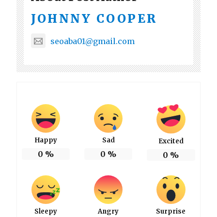
JOHNNY COOPER
seoaba01@gmail.com
Happy
Sad
Excited
0
%
0
%
0
%
Sleepy
Angry
Surprise