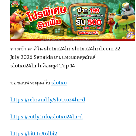
ทางเข้า คาสิโน slotxo24hr slotxo24hrd.com 22
July 2026 Senaida เกมแทงบอลสุดมันส์
slotxo24hrไม่ล็อคยูส Top 14
ขอขอบพระคุณเว็บ
slotxo
https://rebrand.ly/slotxo24hr-d
https://cutly.info/slotxo24hr-d
https://bitt.to/t6lbi2