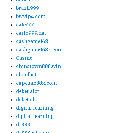
brazil999
bwvip4.com
cafe444
carlo999.net
cashgame168
cashgame168x.com
Casino
chinatown888.win
cloudbet
cupcake88x.com
debet slot
debet slot
digital learning
digital learning
dr888
dr888bet.com