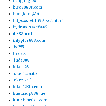
hengjing168
hiso8888s.com
hongkong456
https://sretthi99.bet/enter/
hydra888 เครดิตฟรี
ib888pro.bet
infyplus888.com
jbo355
Jinda55
jinda888
Joker123
joker123auto
joker123th
Joker123th.com
khumsup888.me
kimchibetbet.com