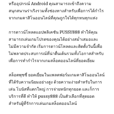
หรืออุปกรณ์ Android คุณสามารถเข้าถึงความ
สนุกสนานร่าเริงรวมทั้งช่องทางสำหรับเพื่อการได้กำไร
จากเกมคาสิโนออนไลน์ที่คุณถูกใจได้ทุกหนทุกแห่ง
การดาวน์โหลดแอปพลิเคชัน PUSSY888 ทำให้คุณ
สามารถเล่นเกมโปรดของคุณได้อย่างสม่ำเสมอและ
ไม่มีความจำกัด เริ่มการดาวน์โหลดและติดตั้งวันนี้เพื่อ
ไม่พลาดประสบการณ์ที่น่าตื่นเต้นรวมทั้งโอกาสสำหรับ
เพื่อการทำกำไรจากเกมสล็อตออนไลน์ที่ยอดเยี่ยม
สล็อตพุซซี่ ยอดเยี่ยมในแพลตฟอร์มเกมคาสิโนออนไลน์
ที่ได้รับความนิยมอย่างสูง ด้วยความง่ายสำหรับในการ
เล่น โบนัสที่แตกใหญ่ การจ่ายหนักทุกยอด และก็การ
บริการที่ดี ทำให้ pussy888 เป็นตัวเลือกที่สุดยอด
สำหรับผู้ที่รักการเล่นเกมสล็อตออนไลน์