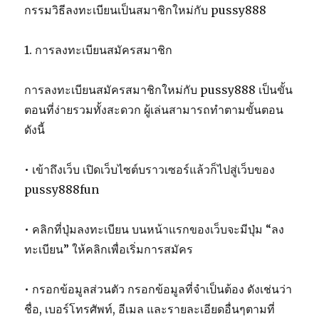
กรรมวิธีลงทะเบียนเป็นสมาชิกใหม่กับ pussy888
1. การลงทะเบียนสมัครสมาชิก
การลงทะเบียนสมัครสมาชิกใหม่กับ pussy888 เป็นขั้น
ตอนที่ง่ายรวมทั้งสะดวก ผู้เล่นสามารถทำตามขั้นตอน
ดังนี้
• เข้าถึงเว็บ เปิดเว็บไซต์บราวเซอร์แล้วก็ไปสู่เว็บของ
pussy888fun
• คลิกที่ปุ่มลงทะเบียน บนหน้าแรกของเว็บจะมีปุ่ม “ลง
ทะเบียน” ให้คลิกเพื่อเริ่มการสมัคร
• กรอกข้อมูลส่วนตัว กรอกข้อมูลที่จำเป็นต้อง ดังเช่นว่า
ชื่อ, เบอร์โทรศัพท์, อีเมล และรายละเอียดอื่นๆตามที่