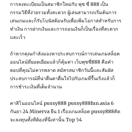
การลงทะเบียนเป็นสมาชิกใหม่กับ พุซ ซี่ 888 เป็น
กรรมวิธีที่ง่ายรวมทั้งสะดวก ผู้เล่นสามารถเริ่มต้นการ
เล่นเกมและก็รับโบนัสต้อนรับเพื่อเพิ่มโอกาสสำหรับการ
ทำเงิน การฝากเงินและการถอนเงินก็เป็นเรื่องที่สะดวก
และเร็ว
ถ้าหากคุณกำลังมองหาประสบการณ์การเล่นเกมสล็อต
ออนไลน์ที่ยอดเยี่ยมแล้วก็คุ้มค่า เว็บพุซซี่888 คือคำ
ตอบที่คุณไม่ควรพลาด สมัครสมาชิกวันนี้และสัมผัส
ประสบการณ์ที่น่าตื่นตาตื่นใจไปกับเกมที่รื้นเริงแล้วก็
การชำระเงินที่เต็มจำนวน
คาสิโนออนไลน์ pussy888 pussy888fun.asia 6
กันยา 24 Minerva ยืน 1 เรื่องเกมสล็อต pussy888คิด
จะลงทุนทั้งทีต้องที่นี่เท่านั้น Top 54