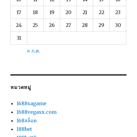
17
18
19
20
21
22
23
24
25
26
27
28
29
30
31
« ก.ค.
หมวดหมู่
1688sagame
1688vegasx.com
168สล็อต
188bet