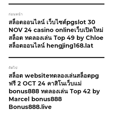
แนะแนว
ก่อนหน้า
เรื่อง
สล็อตออนไลน์ เว็บไซต์pgslot 30
เรื่อง
ก่อน
NOV 24 casino onlineเว็บเปิดใหม่
หน้า:
สล็อต ทดลองเล่น Top 49 by Chloe
สล็อตออนไลน์ hengjing168.lat
ถัดไป
สล็อต websiteทดลองเล่นสล็อตpg
เรื่อง
ต่อ
ฟรี 2 OCT 24 คาสิโนเว็บแม่
ไป:
bonus888 ทดลองเล่น Top 42 by
Marcel bonus888
Bonus888.live