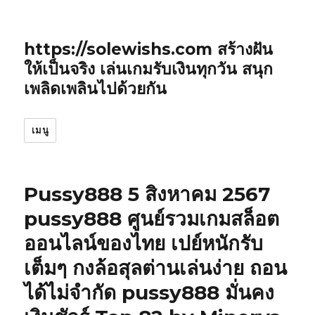
https://solewishs.com สร้างฝัน
ให้เป็นจริง เล่นเกมรับเงินทุกวัน สนุก
เพลิดเพลินไปด้วยกัน
เมนู
Pussy888 5 สิงหาคม 2567
pussy888 ศูนย์รวมเกมสล็อต
ออนไลน์ของไทย เปย์หนักรับ
เต็มๆ กงล้อสุลต่านเล่นง่าย ถอน
ได้ไม่จำกัด pussy888 มั่นคง