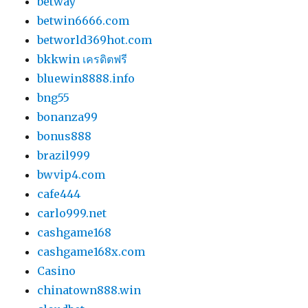
betway
betwin6666.com
betworld369hot.com
bkkwin เครดิตฟรี
bluewin8888.info
bng55
bonanza99
bonus888
brazil999
bwvip4.com
cafe444
carlo999.net
cashgame168
cashgame168x.com
Casino
chinatown888.win