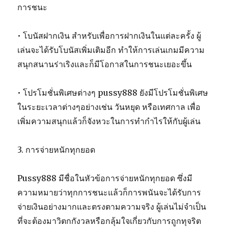
การชนะ
• โบนัสฝากเงิน สำหรับเพื่อการฝากเงินในแต่ละครั้ง ผู้
เล่นจะได้รับโบนัสเพิ่มเติมอีก ทำให้การเล่นเกมมีความ
สนุกสนานร่าเริงและก็มีโอกาสในการชนะเยอะขึ้น
• โปรโมชั่นพิเศษต่างๆ pussy888 ยังมีโปรโมชั่นพิเศษ
ในระยะเวลาต่างๆอย่างเช่น วันหยุด หรือเทศกาล เพื่อ
เพิ่มความสนุกแล้วก็จังหวะในการทำกำไรให้กับผู้เล่น
3. การจ่ายหนักทุกยอด
Pussy888 มีชื่อในหัวข้อการจ่ายหนักทุกยอด ซึ่งมี
ความหมายว่าทุกการชนะแล้วก็การพนันจะได้รับการ
จ่ายเงินอย่างมากและตรงตามความจริง ผู้เล่นไม่จำเป็น
ที่จะต้องมาวิตกกังวลหรือกลุ้มใจเกี่ยวกับการถูกทุจริต