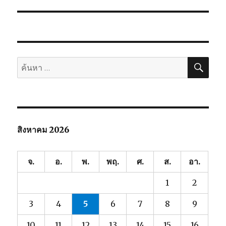
ค้นห
ค้นหา:
สิงหาคม 2026
จ.
อ.
พ.
พฤ.
ศ.
ส.
อา.
1
2
3
4
5
6
7
8
9
10
11
12
13
14
15
16