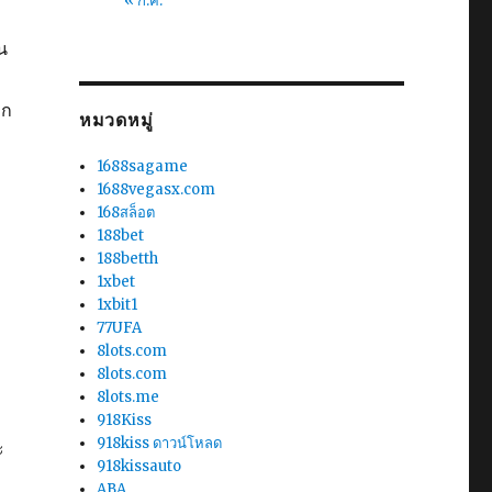
« ก.ค.
น
วก
หมวดหมู่
1688sagame
1688vegasx.com
168สล็อต
188bet
188betth
1xbet
1xbit1
77UFA
8lots.com
8lots.com
8lots.me
918Kiss
918kiss ดาวน์โหลด
ะ
918kissauto
ABA