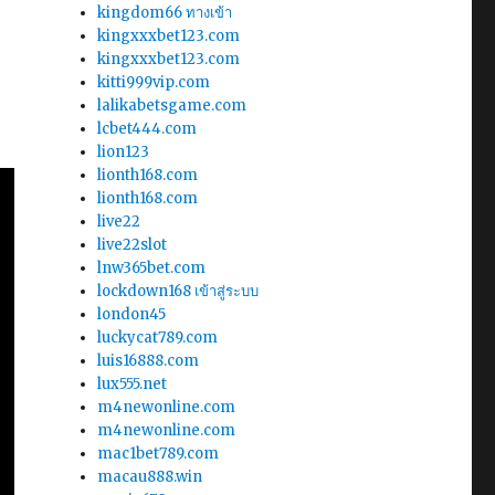
kingdom66 ทางเข้า
kingxxxbet123.com
kingxxxbet123.com
kitti999vip.com
lalikabetsgame.com
lcbet444.com
lion123
lionth168.com
lionth168.com
live22
live22slot
lnw365bet.com
lockdown168 เข้าสู่ระบบ
london45
luckycat789.com
luis16888.com
lux555.net
m4newonline.com
m4newonline.com
mac1bet789.com
macau888.win