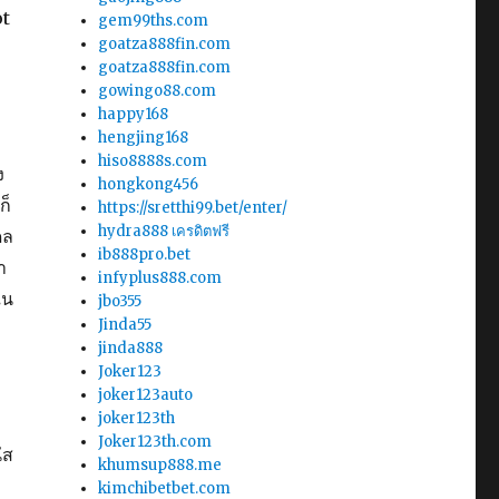
ot
gem99ths.com
goatza888fin.com
goatza888fin.com
gowingo88.com
happy168
hengjing168
hiso8888s.com
ง
hongkong456
ก็
https://sretthi99.bet/enter/
hydra888 เครดิตฟรี
ดล
ib888pro.bet
า
infyplus888.com
ใน
jbo355
Jinda55
jinda888
Joker123
joker123auto
joker123th
Joker123th.com
ัส
khumsup888.me
kimchibetbet.com