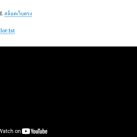
f.
สล็อตเว็บตรง
lot-1st