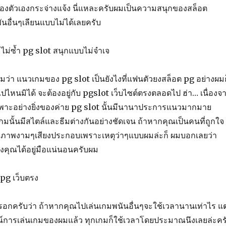
องตัวเองกระจ่างแจ้ง นี่แหละครับผมเป็นความสนุกของสล็อต
ันอื่นๆเลียนแบบไม่ได้เลยครับ
ม่ซ้ำ pg slot สนุกแบบไม่จำเจ
ว่า แนวเกมของ pg slot เป็นยังไงที่แฟนตัวยงสล็อต pg อย่างผมก
ปไหนมิได้ จะต้องอยู่กับ pgslot เว็บไซต์ตรงตลอดไป ฮ่า… เนื่องจ
พาะอย่างยิ่งของค่าย pg slot นั้นมีนานาประการแนวมากมาย
กมนั้นมีสไตล์และธีมต่างกันอย่างชัดเจน ถ้าหากคุณเป็นคนที่ถูกใจ
่ดีๆภาพงามๆเสียงประกอบเพราะเหตุว่าๆแบบผมล่ะก็ ผมบอกเลยว่า
จงคุณได้อยู่มือแน่นอนครับผม
ว pg เว็บตรง
หรอกครับว่า ถ้าหากคุณไปเล่นเกมพนันอื่นๆจะใช้เวลานานเท่าไร แต
การเล่นเกมของผมแล้ว ทุกเกมก็ใช้เวลาโดยประมาณนึงเลยล่ะคร