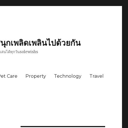
สนุกเพลิดเพลินไปด้วยกัน
ีเล่นได้ทุกวันsolewishs
et Care
Property
Technology
Travel