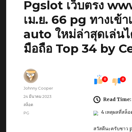
Pgslot เว็บตรง ww
เม.ย. 66 pg ทางเข้า
auto ใหม่ล่าสุดเล่น
มือถือ Top 34 by C
0
0
ผู้
Johnny Cooper
เขียน
เขียน
24 มีนาคม 2023
Read Time:
เมื่อ
หมวด
สล็อต
หมู่
4 เหตุผลที่สล็
ป้าย
PG
กำกับ
สวัสดีนะครับชาว p