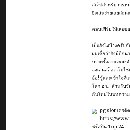
สเต็ปสำหรับการหมุน
ยิ่งเล่นง่ายเลยล่
คอนเฟิร์มให้เลยขอ
เป็นยังไงบ้างครับก
ผมเชื่อว่ายังมีอีก
บางครั้งอาจจะสงส
องเล่นสล็อตเว็บไซ
อ้อ! รู้และเข้าใจด
โลก ฮ่า… สำหรับวั
กันใหม่ในบทความห
pg slot เครดิต
https://www.
ฟรีสปิน Top 24