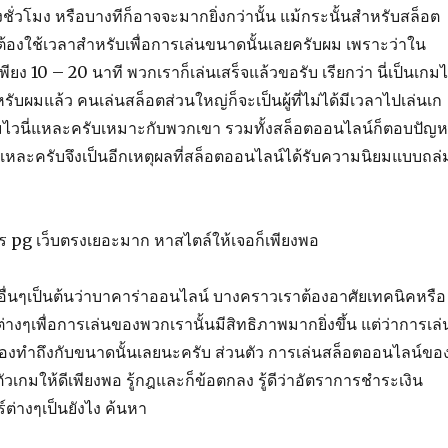
ึ่งชั่วโมง หรือบางทีก็อาจจะมากยิ่งกว่านั้น แม้กระนั้นสำหรับสล็อต
่ต้องใช้เวลาสำหรับเพื่อการเล่นขนาดนั้นเลยครับผม เพราะว่าใน
พียง 10 – 20 นาที พวกเราก็เล่นเสร็จแล้วขอรับ เรียกว่า นี่เป็นเกม
ำหรับผมแล้ว คนเล่นสล็อตส่วนใหญ่ก็จะเป็นผู้ที่ไม่ได้มีเวลาไปเล่นเก
กมไวนี่แหละครับเหมาะกับพวกเขา รวมทั้งสล็อตออนไลน์ก็ตอบปัญ
 นี่แหละครับจึงเป็นอีกเหตุผลที่สล็อตออนไลน์ได้รับความนิยมแบบถล่
ตร pg เว็บตรงเยอะมาก หาสไตล์ให้เจอก็เพียงพอ
อื่นๆเป็นต้นว่าบาคาร่าออนไลน์ บางคราวเราต้องอาศัยเทคนิคหรือ
่างๆเพื่อการเล่นของพวกเรานั้นมีสิทธิภาพมากยิ่งขึ้น แต่ว่าการเล่
้องทำถึงกับขนาดนั้นเลยนะครับ ส่วนตัว การเล่นสล็อตออนไลน์ขอ
กตัวเกมให้ดีเพียงพอ รู้กฎและก็ข้อตกลง รู้ดีว่าอัตราการชำระเงิน
ร์ต่างๆเป็นยังไง ค้นหา