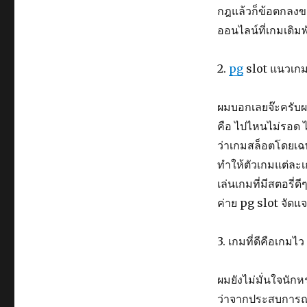
กฎแล้วก็ข้อตกลงข
ออนไลน์ที่เกมเดิมพ
2.
pg
slot แนวเกมไ
ผมบอกเลยจ๊ะครับผม
คือ ไปไหนไม่รอด ไ
ว่าเกมสล็อตโดยเฉ
ทำให้ตัวเกมแต่ละเ
เล่นเกมที่มีสตอรี
ค่าย pg slot จัดแ
3. เกมที่ดีคือเกมไ
ผมยังไม่มั่นใจนัก
ว่าจากประสบการณ์