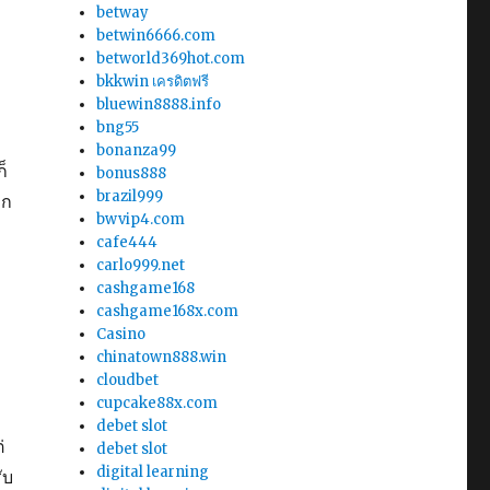
betway
betwin6666.com
betworld369hot.com
bkkwin เครดิตฟรี
bluewin8888.info
bng55
bonanza99
็
bonus888
brazil999
าก
bwvip4.com
cafe444
carlo999.net
cashgame168
cashgame168x.com
Casino
chinatown888.win
cloudbet
cupcake88x.com
debet slot
่
debet slot
digital learning
ับ