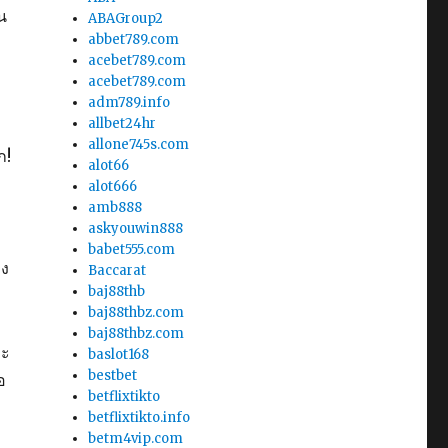
น
ABAGroup2
abbet789.com
acebet789.com
acebet789.com
adm789.info
allbet24hr
allone745s.com
ก!
alot66
alot666
amb888
askyouwin888
babet555.com
อง
Baccarat
baj88thb
baj88thbz.com
baj88thbz.com
าะ
baslot168
bestbet
อ
betflixtikto
betflixtikto.info
betm4vip.com