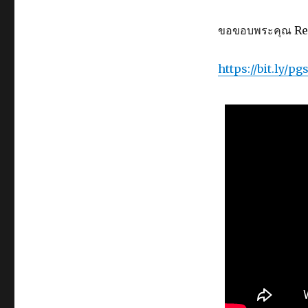
ขอขอบพระคุณ Re
https://bit.ly/pgs