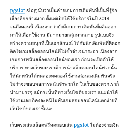
pgslot
slog นับว่าเป็นค่ายเกมการเดิมพันที่เป็นที่รู้จัก
เลื่องลืออย่างมาก ตั้งแต่เปิดให้ใช้บริการในปี 2018
จนถึงตอนนี้ เนื่องจากว่ายังมีเกมการเดิมพันที่ผลิตออก
มาให้เลือกใช้งาน มีมากมายกลุ่มมากมาย รูปแบบจึง
สร้างความสนุกที่เป็นเอกลักษณ์ ให้กับนักเดิมพันที่ติดอก
ติดใจเกมสล็อตออนไลน์ที่ไม่ซ้ำจำเจน่าระอา เนื่องจาก
เกมการพนันสล็อตออนไลน์ของเรา ก่อนจะเปิดตัวให้
บริการ ทางเว็บของเรามีการนำสล็อตออนไลน์พวกนั้น
ให้นักพนันได้ทดลองทดลองใช้งานก่อนลงเดิมพันจริง
ไม่ว่าจะชอบพอการพนันจำพวกใด ในเว็บของพวกเราก็
นำมาบรรจุ แม้กระนั้นที่ทางเว็บไซต์ของเรา แนะนำให้
ใช้งานเลย ก็คงจะหนีไม่พ้นเกมสอบออนไลน์แตกง่ายที่
เว็บไซต์ของเราชี้แนะ
เว็บตรงเล่นสล็อตฟรีทดสอบเล่น
pgslot
ไม่ต้องจ่ายเงิน