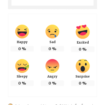
Happy
Sad
Excited
0
%
0
%
0
%
Sleepy
Angry
Surprise
0
%
0
%
0
%