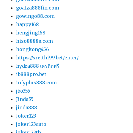
goatza888fin.com
gowingo88.com
happy168
hengjing168
hiso8888s.com
hongkong456
https://sretthi99.bet/enter/
hydra888 เครดิตฟรี
ib888pro.bet
infyplus888.com
jbo355
Jinda55
jinda888
Joker123
joker123auto
joker123th