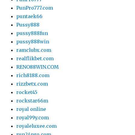
PunPro777.com
puntaek66
Pussy888
pussy888fun
pussy888win
ramclubx.com
realflikbet.com
RENO88WIN.COM
rich8188.com
rizzbetx.com
rocket45
rockstar66m
royal online
royal99y.com
royaleluxee.com
run24pro.com