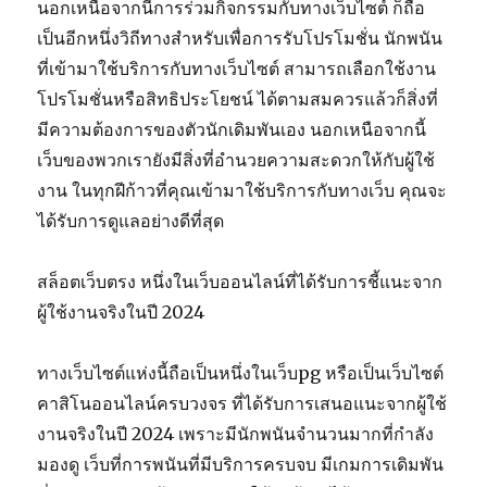
นอกเหนือจากนี้การร่วมกิจกรรมกับทางเว็บไซต์ ก็ถือ
เป็นอีกหนึ่งวิถีทางสำหรับเพื่อการรับโปรโมชั่น นักพนัน
ที่เข้ามาใช้บริการกับทางเว็บไซต์ สามารถเลือกใช้งาน
โปรโมชั่นหรือสิทธิประโยชน์ ได้ตามสมควรแล้วก็สิ่งที่
มีความต้องการของตัวนักเดิมพันเอง นอกเหนือจากนี้
เว็บของพวกเรายังมีสิ่งที่อำนวยความสะดวกให้กับผู้ใช้
งาน ในทุกฝีก้าวที่คุณเข้ามาใช้บริการกับทางเว็บ คุณจะ
ได้รับการดูแลอย่างดีที่สุด
สล็อตเว็บตรง หนึ่งในเว็บออนไลน์ที่ได้รับการชี้แนะจาก
ผู้ใช้งานจริงในปี 2024
ทางเว็บไซต์แห่งนี้ถือเป็นหนึ่งในเว็บpg หรือเป็นเว็บไซต์
คาสิโนออนไลน์ครบวงจร ที่ได้รับการเสนอแนะจากผู้ใช้
งานจริงในปี 2024 เพราะมีนักพนันจำนวนมากที่กำลัง
มองดู เว็บที่การพนันที่มีบริการครบจบ มีเกมการเดิมพัน