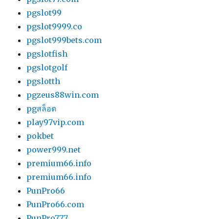
pgslot99
pgslot9999.co
pgslot999bets.com
pgslotfish
pgslotgolf
pgslotth
pgzeus88win.com
pgสล็อต
play97vip.com
pokbet
power999.net
premium66.info
premium66.info
PunPro66
PunPro66.com
PunPro777