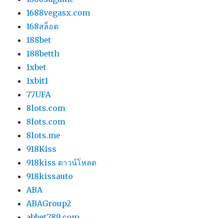
1688vegasx.com
168สล็อต
188bet
188betth
1xbet
1xbit1
77UFA
8lots.com
8lots.com
8lots.me
918Kiss
918kiss ดาวน์โหลด
918kissauto
ABA
ABAGroup2
abbet789.com