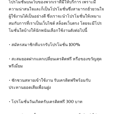
โปรโมชั่นบนเว็บของพวกเราที่มีให้บริการ เพราะมี
ความน่าสนใจและก็เป็นโปรโมชั่นซึ่งสามารถยั่วยวนใจ
ผู้ใช้งานได้เป็นอย่างดี ซึ่งเราจะนำโปรโมชั่นให้เหมาะ
สมกับการที่เราเป็นเว็บไซต์ สล็อตเว็บตรง โดยจะมีโปร
โมชั่นใดบ้างให้นักพนันเลือกใช้งานดังต่อไปนี้
• สมัครสมาชิกทีแรกรับโปรโมชั่น 100%
• สะสมยอดฝากแลกเปลี่ยนเครดิตฟรี หรือของขวัญสุด
พรีเมี่ยม
• ชักชวนสหายเข้าใช้งาน รับเครดิตฟรีพร้อมรับ
ประทานยอดเสียเพื่อนฝูง
• โปรโมชั่นวันเกิดครับเครดิตฟรี 300 บาท