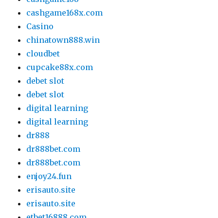
cashgame168x.com
Casino
chinatown888.win
cloudbet
cupcake88x.com
debet slot
debet slot
digital learning
digital learning
dr888
dr888bet.com
dr888bet.com
enjoy24.fun
erisauto.site
erisauto.site
etbet16888.com