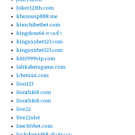
Joker123th.com
khumsup888.me
kimchibetbet.com
kingdom66 ทางเข้า
kingxxxbet123.com
kingxxxbet123.com
kitti999vip.com
lalikabetsgame.com
lcbet444.com
lion123
lionth168.com
lionth168.com
live22
live22slot
lnw365bet.com
lockdown168 เข้าสู่ระบบ