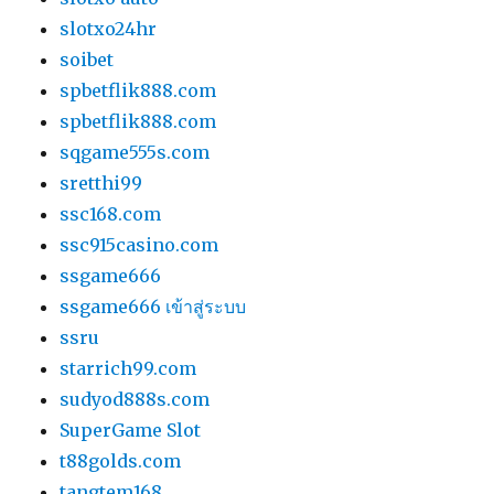
slotxo24hr
soibet
spbetflik888.com
spbetflik888.com
sqgame555s.com
sretthi99
ssc168.com
ssc915casino.com
ssgame666
ssgame666 เข้าสู่ระบบ
ssru
starrich99.com
sudyod888s.com
SuperGame Slot
t88golds.com
tangtem168