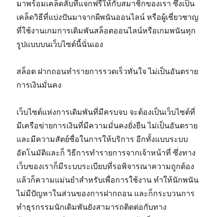
มาพร้อมเคล็ดลับที่แจกฟรีให้กับสมาชิกของเรา ซึ่งเป็น
เคล็ดวิธีที่แบ่งปันมาจากผีพนันออนไลน์ หรือผู้เชี่ยวชาญ
ที่ใช้งานเกมการเดิมพันสล็อตออนไลน์หรือเกมพนันทุก
รูปแบบบนเว็บไซต์นี้นั่นเอง
สล็อต ฝากถอนทำรายการรวดเร็วทันใจ ไม่เป็นอันตราย
การเงินมั่นคง
เว็บไซต์แห่งการเดิมพันที่มีครบจบ จะต้องเป็นเว็บไซต์ที่
มีเครือข่ายการเงินที่มีความมั่นคงยั่งยืน ไม่เป็นอันตราย
และมีความสัตย์ซื่อในการให้บริการ อีกทั้งแบบระบบ
อัตโนมัติและก็ วิธีการทำรายการจากเจ้าหน้าที่ ซึ่งทาง
เว็บของเราก็มีระบบระเบียบที่รอพิจารณาความถูกต้อง
แล้วก็ความแม่นยำสำหรับเพื่อการใช้งาน ทำให้นักพนัน
ไม่มีปัญหาในส่วนของการฝากถอน และก็กระบวนการ
ทำธุรกรรมนักเดิมพันยังสามารถติดต่อกับทาง