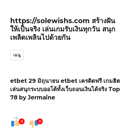
https://solewishs.com สร้างฝัน
ให้เป็นจริง เล่นเกมรับเงินทุกวัน สนุก
เพลิดเพลินไปด้วยกัน
เมนู
etbet 29 มิถุนายน etbet เครดิตฟรี เกมฮิต
เล่นสนุกระบบออโต้ทั้งเว็บถอนเงินได้จริง Top
78 by Jermaine
0
0