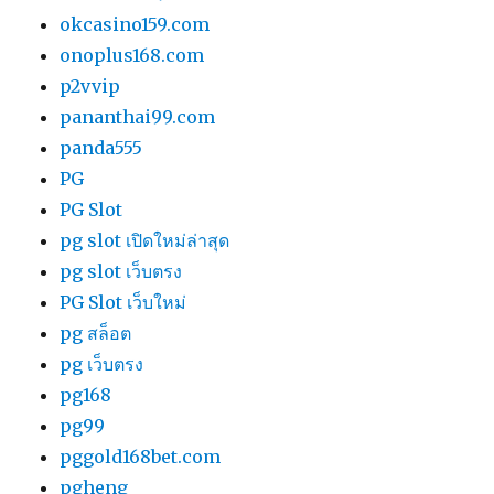
okcasino159.com
onoplus168.com
p2vvip
pananthai99.com
panda555
PG
PG Slot
pg slot เปิดใหม่ล่าสุด
pg slot เว็บตรง
PG Slot เว็บใหม่
pg สล็อต
pg เว็บตรง
pg168
pg99
pggold168bet.com
pgheng