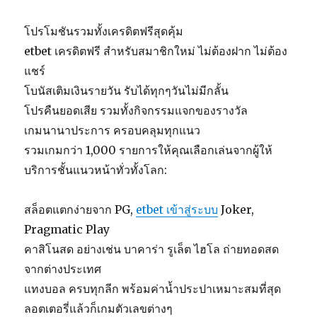
โปรโมชันรวมทั้งเครดิตฟรีสุดคุ้ม
etbet เครดิตฟรี สำหรับสมาชิกใหม่ ไม่ต้องฝาก ไม่ต้อง
แชร์
โบนัสเติมเงินรายวัน รับได้ทุกๆวันไม่มีกลั้น
โปรคืนยอดเสีย รวมทั้งกิจกรรมแจกของรางวัล
เกมนานาประการ ครอบคลุมทุกแนว
รวมเกมกว่า 1,000 รายการให้คุณเลือกเล่นจากผู้ให้
บริการชั้นแนวหน้าทั่วทั้งโลก:
สล็อตแตกง่ายจาก PG,
etbet เข้าสู่ระบบ
Joker,
Pragmatic Play
คาสิโนสด อย่างเช่น บาคาร่า รูเล็ต ไฮโล ถ่ายทอดสด
จากต่างประเทศ
แทงบอล ครบทุกลีก พร้อมค่าน้ำประปาเหมาะสมที่สุด
ลอตเตอรี่แล้วก็เกมตัวเลขต่างๆ