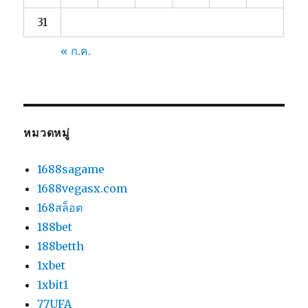
31
« ก.ค.
หมวดหมู่
1688sagame
1688vegasx.com
168สล็อต
188bet
188betth
1xbet
1xbit1
77UFA