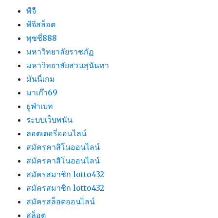
พีจี
พีจีสล็อต
พุซซี่888
มหาวิทยาลัยราชภัฏ
มหาวิทยาลัยสวนสุนันทา
มันนี่เกม
มาเก๊า69
ยูฟ่าเบท
ระบบเว็บพนัน
ลอตเตอรี่ออนไลน์
สมัครคาสิโนออนไลน์
สมัครคาสิโนออนไลน์
สมัครสมาชิก lotto432
สมัครสมาชิก lotto432
สมัครสล็อตออนไลน์
สล็อต