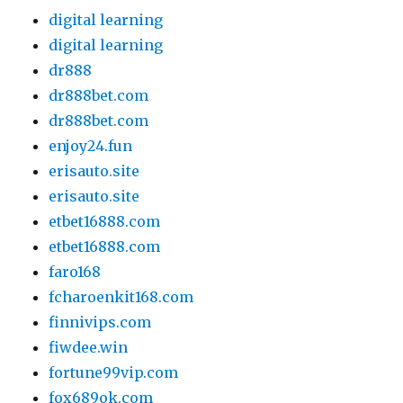
digital learning
digital learning
dr888
dr888bet.com
dr888bet.com
enjoy24.fun
erisauto.site
erisauto.site
etbet16888.com
etbet16888.com
faro168
fcharoenkit168.com
finnivips.com
fiwdee.win
fortune99vip.com
fox689ok.com