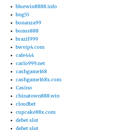
bluewin8888.info
bng55
bonanza99
bonus888
brazil999
bwvip4.com
cafe444
carlo999.net
cashgame168
cashgame168x.com
Casino
chinatown888.win
cloudbet
cupcake88x.com
debet slot
debet slot