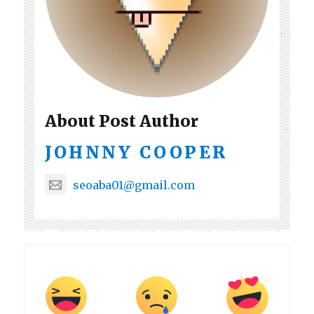
About Post Author
JOHNNY COOPER
seoaba01@gmail.com