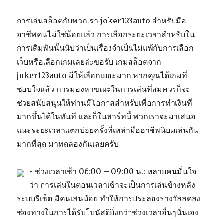
การเล่นสล็อตกับพวกเรา joker123auto สำหรับมือ
อาชีพคนไม่ใช่น้อยแล้ว การเลือกระยะเวลาสำหรับใน
การเดิมพันนั้นนับว่าเป็นเรื่องจำเป็นไม่แพ้กับการเลือก
เว็บหรือเลือกเกมเลยล่ะขอรับ เกมสล็อตจาก
joker123auto มีให้เลือกเยอะมาก หากคุณได้เกมที่
ชอบใจแล้ว การมองหาขณะในการเล่นที่สมควรก็จะ
ช่วยสนับสนุนให้ท่านมีโอกาสสำหรับเพื่อการทำเงินที่
มากขึ้นได้ในทันที และก็ในพาร์ทนี้ พวกเราจะมาเสนอ
แนะระยะเวลาแตกบ่อยครั้งที่เหล่ามืออาชีพนิยมเล่นกัน
มากที่สุด มาทดลองกันเลยครับ
• ช่วงเวลาเช้า 06:00 – 09:00 น.: หลายคนมั่นใจ
ว่า การเล่นในตอนเวลาเช้าจะเป็นการเล่นข้างหลัง
ระบบรีเซ็ต มีคนเล่นน้อย ทำให้การประลองรางวัลลดลง
ช่องทางในการได้รับโบนัสดียิ่งกว่าช่วงเวลาอื่นๆนั่นเอง