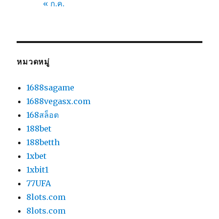
« ก.ค.
หมวดหมู่
1688sagame
1688vegasx.com
168สล็อต
188bet
188betth
1xbet
1xbit1
77UFA
8lots.com
8lots.com