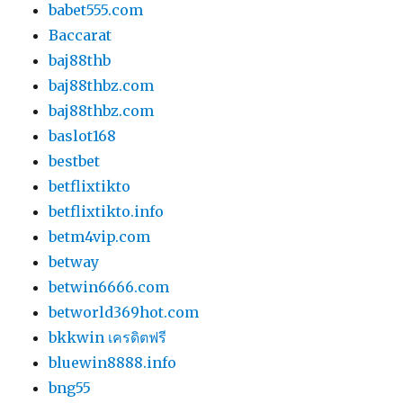
babet555.com
Baccarat
baj88thb
baj88thbz.com
baj88thbz.com
baslot168
bestbet
betflixtikto
betflixtikto.info
betm4vip.com
betway
betwin6666.com
betworld369hot.com
bkkwin เครดิตฟรี
bluewin8888.info
bng55