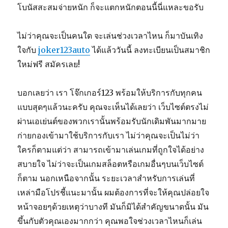
โบนัสสะสมจ่ายหนัก ก็จะแตกหนักตอนนี้นี่แหละขอรับ
ไม่ว่าคุณจะเป็นคนใด จะเล่นช่วงเวลาไหน ก็มาบันเทิง
ใจกับ
joker123auto
ได้แล้ววันนี้ ลงทะเบียนเป็นสมาชิก
ใหม่ฟรี สมัครเลย!
บอกเลยว่า เรา โจ๊กเกอร์123 พร้อมให้บริการกับทุกคน
แบบสุดๆแล้วนะครับ คุณจะเห็นได้เลยว่า เว็บไซต์ตรงไม่
ผ่านเอเย่นต์ของพวกเรานั้นพร้อมรับนักเดิมพันมากมาย
ก่ายกองเข้ามาใช้บริการกับเรา ไม่ว่าคุณจะเป็นไม่ว่า
ใครก็ตามแต่ว่า สามารถเข้ามาเล่นเกมที่ถูกใจได้อย่าง
สบายใจ ไม่ว่าจะเป็นเกมสล็อตหรือเกมอื่นๆบนเว็บไซต์
ก็ตาม นอกเหนือจากนั้น ระยะเวลาสำหรับการเล่นที่
เหล่ามือโปรชี้แนะมานั้น ผมต้องการที่จะให้คุณปล่อยใจ
หน้าจอยๆด้วยเหตุว่าบางที มันก็มิได้สำคัญขนาดนั้น มัน
ขึ้นกับตัวคุณเองมากกว่า คุณพอใจช่วงเวลาไหนก็เล่น