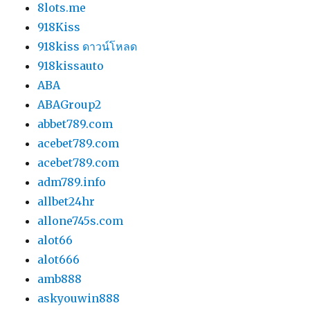
8lots.me
918Kiss
918kiss ดาวน์โหลด
918kissauto
ABA
ABAGroup2
abbet789.com
acebet789.com
acebet789.com
adm789.info
allbet24hr
allone745s.com
alot66
alot666
amb888
askyouwin888