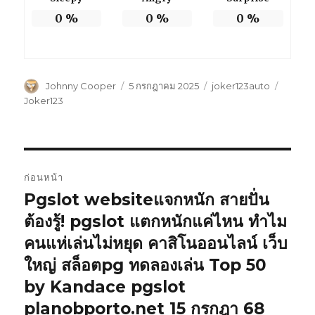
0
%
0
%
0
%
ผู้
เขียน
หมวด
ป้าย
Johnny Cooper
5 กรกฎาคม 2025
joker123auto
เขียน
เมื่อ
หมู่
กำกับ
Joker123
แนะแนว
ก่อนหน้า
เรื่อง
Pgslot websiteแจกหนัก สายปั่น
เรื่อง
ก่อน
ต้องรู้! pgslot แตกหนักแค่ไหน ทำไม
หน้า:
คนแห่เล่นไม่หยุด คาสิโนออนไลน์ เว็บ
ใหญ่ สล็อตpg ทดลองเล่น Top 50
by Kandace pgslot
planobporto.net 15 กรกฎา 68