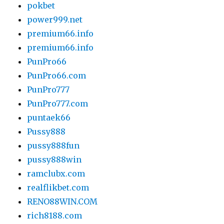
pokbet
power999.net
premium66.info
premium66.info
PunPro66
PunPro66.com
PunPro777
PunPro777.com
puntaek66
Pussy888
pussy888fun
pussy888win
ramclubx.com
realflikbet.com
RENO88WIN.COM
rich8188.com