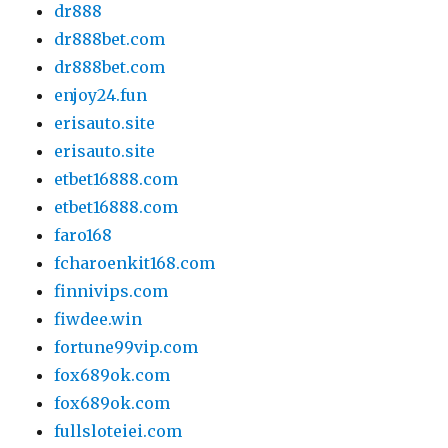
dr888
dr888bet.com
dr888bet.com
enjoy24.fun
erisauto.site
erisauto.site
etbet16888.com
etbet16888.com
faro168
fcharoenkit168.com
finnivips.com
fiwdee.win
fortune99vip.com
fox689ok.com
fox689ok.com
fullsloteiei.com