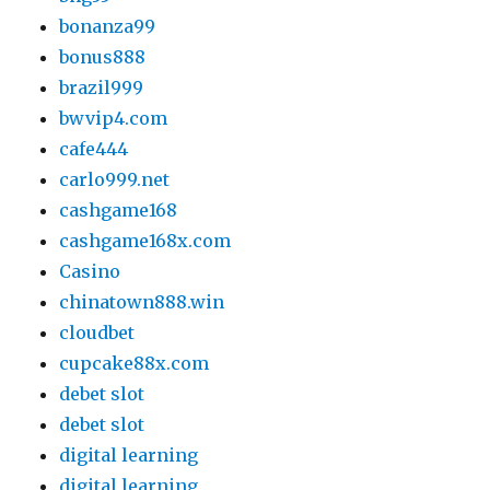
bonanza99
bonus888
brazil999
bwvip4.com
cafe444
carlo999.net
cashgame168
cashgame168x.com
Casino
chinatown888.win
cloudbet
cupcake88x.com
debet slot
debet slot
digital learning
digital learning