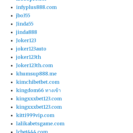
infyplus888.com
jbo355
Jinda55
jinda888
Joker123
joker123auto
joker123th
Joker123th.com
khumsup888.me
kimchibetbet.com
kingdom66 ทางเข้า
kingxxxbet123.com
kingxxxbet123.com
kitti999vip.com
lalikabetsgame.com
lcbet444.com