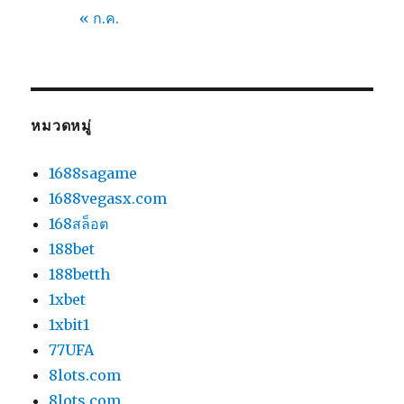
« ก.ค.
หมวดหมู่
1688sagame
1688vegasx.com
168สล็อต
188bet
188betth
1xbet
1xbit1
77UFA
8lots.com
8lots.com