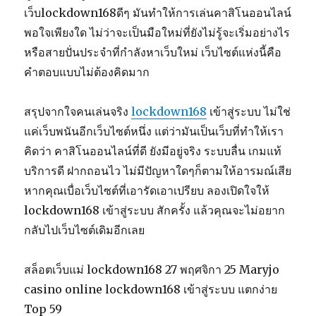
เว็บlockdown168ดีๆ มันทำให้การเล่นคาสิโนออนไลน์
พอใจเพียงใด ไม่ว่าจะเป็นมือใหม่ที่ยังไม่รู้จะเริ่มอย่างไร
หรือสายปั่นประจำที่กำลังหาเว็บใหม่ เว็บไซต์แห่งนี้คือ
คำตอบแบบไม่ต้องคิดมาก
สรุปจากใจคนเล่นจริง
lockdown168
เข้าสู่ระบบ ไม่ใช่
แค่เว็บพนันอีกเว็บไซต์หนึ่ง แต่ว่ามันเป็นเว็บที่ทำให้เรา
คิดว่า คาสิโนออนไลน์ที่ดี ยังมีอยู่จริง ระบบลื่น เกมแท้
บริการดี ฝากถอนไว ไม่มีปัญหาใดๆก็ตามให้อารมณ์เสีย
หากคุณเบื่อเว็บไซต์ที่เอารัดเอาเปรียบ ลองเปิดใจให้
lockdown168 เข้าสู่ระบบ สักครั้ง แล้วคุณจะไม่อยาก
กลับไปเว็บไซต์เดิมอีกเลย
สล็อตเว็บแม่ lockdown168 27 พฤศจิกา 25 Maryjo
casino online lockdown168 เข้าสู่ระบบ แตกง่าย
Top 59