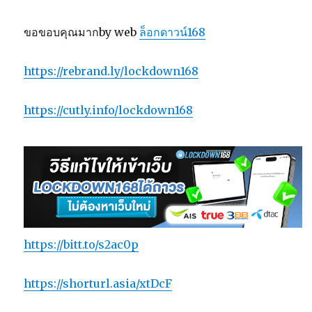
ขอขอบคุณมากby web
ล็อกดาวน์168
https://rebrand.ly/lockdown168
https://cutly.info/lockdown168
https://bitt.to/s2ac0p
https://shorturl.asia/xtDcF