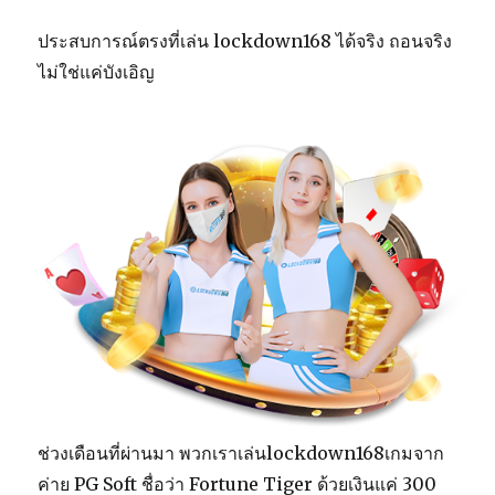
ประสบการณ์ตรงที่เล่น lockdown168 ได้จริง ถอนจริง
ไม่ใช่แค่บังเอิญ
ช่วงเดือนที่ผ่านมา พวกเราเล่นlockdown168เกมจาก
ค่าย PG Soft ชื่อว่า Fortune Tiger ด้วยเงินแค่ 300