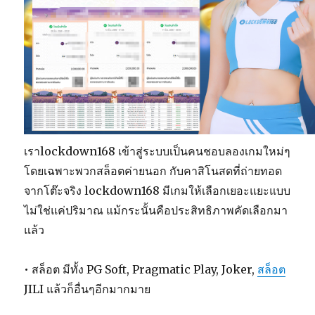
เราlockdown168 เข้าสู่ระบบเป็นคนชอบลองเกมใหม่ๆ
โดยเฉพาะพวกสล็อตค่ายนอก กับคาสิโนสดที่ถ่ายทอด
จากโต๊ะจริง lockdown168 มีเกมให้เลือกเยอะแยะแบบ
ไม่ใช่แค่ปริมาณ แม้กระนั้นคือประสิทธิภาพคัดเลือกมา
แล้ว
• สล็อต มีทั้ง PG Soft, Pragmatic Play, Joker,
สล็อต
JILI แล้วก็อื่นๆอีกมากมาย