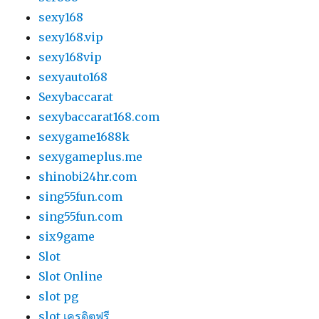
sexy168
sexy168.vip
sexy168vip
sexyauto168
Sexybaccarat
sexybaccarat168.com
sexygame1688k
sexygameplus.me
shinobi24hr.com
sing55fun.com
sing55fun.com
six9game
Slot
Slot Online
slot pg
slot เครดิตฟรี