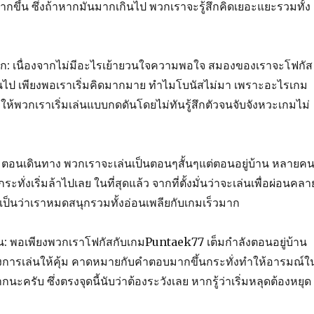
กขึ้น ซึ่งถ้าหากมันมากเกินไป พวกเราจะรู้สึกคิดเยอะแยะรวมทั้ง
ถูก: เนื่องจากไม่มีอะไรเย้ายวนใจความพอใจ สมองของเราจะโฟกัส
นไป เพียงพอเราเริ่มคิดมากมาย ทำไมโบนัสไม่มา เพราะอะไรเกม
ทำให้พวกเราเริ่มเล่นแบบกดดันโดยไม่ทันรู้สึกตัวจนจับจังหวะเกมไม่
: ตอนเดินทาง พวกเราจะเล่นเป็นตอนๆสั้นๆแต่ตอนอยู่บ้าน หลายค
กระทั่งเริ่มล้าไปเลย ในที่สุดแล้ว จากที่ตั้งมั่นว่าจะเล่นเพื่อผ่อนคลา
ป็นว่าเราหมดสนุกรวมทั้งอ่อนเพลียกับเกมเร็วมาก
มขึ้น: พอเพียงพวกเราโฟกัสกับเกมPuntaek77 เต็มกำลังตอนอยู่บ้าน
องการเล่นให้คุ้ม คาดหมายกับคำตอบมากขึ้นกระทั่งทำให้อารมณ์ใ
นะครับ ซึ่งตรงจุดนี้นับว่าต้องระวังเลย หากรู้ว่าเริ่มหลุดต้องหยุด