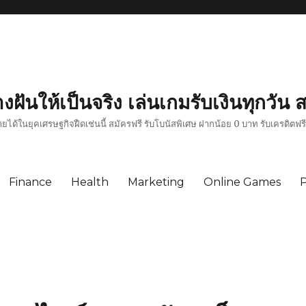
ันให้เป็นจริง เล่นเกมรับเงินทุกวัน 
ได้ในยุคเศรษฐกิจฝืดเช่นนี้ สมัครฟรี รับโบนัสพิเศษ ฝากน้อย 0 บาท รับเครดิตฟร
Finance
Health
Marketing
Online Games
P