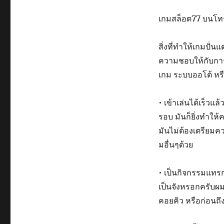
เกมสล็อต77 บนโทรศ
สิ่งที่ทำให้เกมปั่
ความชอบให้กับการ
เกม ระบบออโต้ หรื
• เข้าเล่นได้เร็วแล
รอบ มันก็ยิ่งทำให
มันไม่ต้องเตรียมค
มอื่นๆด้วย
• เป็นกิจกรรมแทรกร
เป็นจังหรอกครับผม 
คอยคิว หรือก่อนถึง