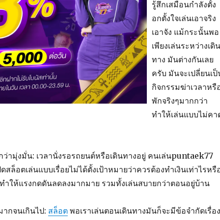
รู้สึกเสมือนกำลังตั้ง
อกตั้งใจเล่นเอาจริง
เอาจัง แม้กระนั้นพอ
เพียงเล่นระหว่างเดิ
ทาง มันต่างกันเลย
ครับ มันจะเปลี่ยนเป็
กิจกรรมฆ่าเวลาหรื
พักจริงๆมากกว่า
ทำให้เล่นแบบไม่คา
สึกว่ามุ่งมั่น: เวลานั่งรอรถยนต์หรือเดินทางอยู่ คนเล่นpuntaek77
สล็อตเล่นแบบเรื่อยไม่ได้ตั้งเป้าหมายว่าควรต้องทำเงินเท่าไรหรื
น ทำให้แรงกดดันลดลงมากมาย รวมทั้งเล่นสบายกว่าตอนอยู่บ้าน
มมากจนเกินไป:
สล็อต
พอเราเล่นตอนเดินทางมันก็จะมีข้อจำกัดเรื่อ