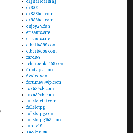
digital learning
dr888
dr888bet.com
dr888bet.com
enjoy24.fun
erisauto.site
erisauto.site
etbet16888.com
etbet16888.com
faro168
fcharoenkit168.com
น
finnivips.com
fiwdee.win
ย
fortune99vip.com
fox689ok.com
fox689ok.com
fullsloteiei.com
fullslotpg
น
fullslotpg.com
fullslotpg168.com
funny18
gaojing888