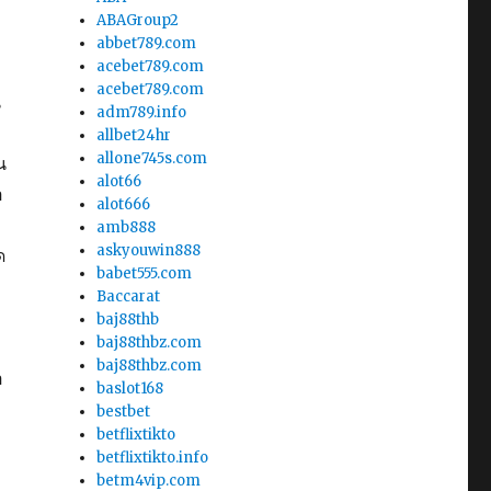
ABAGroup2
abbet789.com
acebet789.com
acebet789.com
น
adm789.info
allbet24hr
allone745s.com
น
alot66
อ
alot666
amb888
askyouwin888
ด
babet555.com
Baccarat
baj88thb
baj88thbz.com
baj88thbz.com
อ
baslot168
bestbet
betflixtikto
betflixtikto.info
ง
betm4vip.com