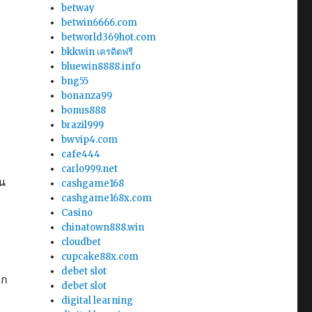
betway
betwin6666.com
betworld369hot.com
bkkwin เครดิตฟรี
bluewin8888.info
bng55
bonanza99
bonus888
brazil999
bwvip4.com
cafe444
carlo999.net
้น
cashgame168
cashgame168x.com
Casino
chinatown888.win
cloudbet
cupcake88x.com
debet slot
าก
debet slot
digital learning