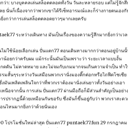
ยกว่า: บางบุคคลเล่นสล็อตตลอดทั้งวัน วันละหลายรอบ แต่ไม่รู้จักสึ
นเลย นั่นก็เนื่องจากว่าพวกเขาได้รีเซ็ทอารมณ์และก็ร่างกายตนเองกั
ากยิ่งกว่าการเล่นสล็อตตลอดยาวๆมากเลยครับ
aek77 ระหว่างเดินทาง มันเป็นเรื่องของความรู้สึกมากยิ่งกว่าเวล
นไม่ใช้น้อยเลือกเล่น ปั่นแตก77 ตอนเดินทางมากกว่าตอนอยู่บ้านนั
วลาน้อยกว่าครับผม แม้กระนั้นมันเป็นเพราะว่า ระยะเวลาแบบงั้น
ม่กดดัน ไม่คาดหมาย และไม่จมกับเกมมากจนเกินความจำเป็น ทำให
กรรมสั้นๆระหว่างวันเสมือนพวกเรานั่งมองติ๊กต่อกหรือไถฟีดโซเชีย
่งมันเพลิดเพลินใจกว่าที่พวกเราต้องมานั่งเล่นยาวทั้งวันอย่างเอา
หนือจากนั้น การเล่น ปั่นแตก77 ผ่านมือถือก็มีส่วนสำคัญเป็นอย่า
การปรากฏนี้ด้วยเหมือนกันขอรับ ซึ่งมันก็ขึ้นอยู่กับว่า พวกเราสะดว
อนไหนมากยิ่งกว่าด้วยนั่นเอง
100 โปรโมชั่นใหม่ล่าสุด ปั่นแตก77 puntaek77.fun 29 กรกฎาคม