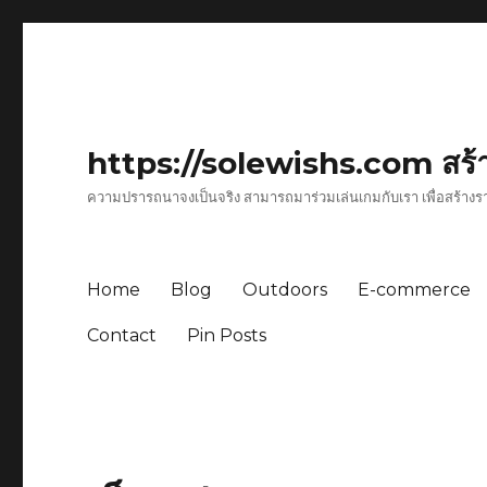
https://solewishs.com สร้างฝ
ความปรารถนาจงเป็นจริง สามารถมาร่วมเล่นเกมกับเรา เพื่อสร้างราย
Home
Blog
Outdoors
E-commerce
Contact
Pin Posts