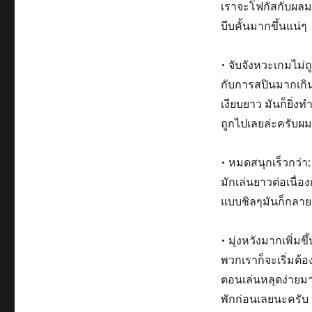
เราจะโฟกัสกับผลมา
บีบคั้นมากขึ้นแน่ๆ
• จับจังหวะเกมไม่
กับการสปินมากเกิ
เงียบยาว มันก็ยิ่ง
ถูกไปเลยล่ะครับผม
• หมดสนุกเร็วกว่า
มักเล่นยาวต่อเนื่อง
แบบชิลๆมันก็กลายเ
• มุ่งหวังมากเพิ่
พวกเราก็จะเริ่มต้
ตอนเล่นหลุดง่ายมาก
พักก่อนเลยนะครับ