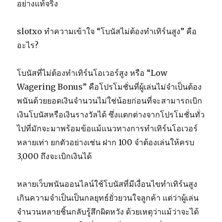
อย่างแท้จริง
slotxo ทำความเข้าใจ “โบนัสไม่ต้องทำเทิร์นสูง” คือ
อะไร?
โบนัสที่ไม่ต้องทำเทิร์นโอเวอร์สูง หรือ “Low
Wagering Bonus” คือโปรโมชั่นที่ผู้เล่นไม่จำเป็นต้อง
พนันด้วยยอดเงินจำนวนไม่ใช่น้อยก่อนที่จะสามารถเบิก
เงินโบนัสหรือเงินรางวัลได้ ซึ่งแตกต่างจากโปรโมชั่นทั่ว
ไปที่มักจะมาพร้อมข้อแม้แนวทางการทำเทิร์นโอเวอร์
หลายเท่า ยกตัวอย่างเช่น ฝาก 100 จำต้องเล่นให้ครบ
3,000 ถึงจะเบิกเงินได้
หลายเว็บพนันออนไลน์ใช้โบนัสที่มีเงื่อนไขทำเทิร์นสูง
เกินความจำเป็นเป็นกลยุทธ์ยั่วยวนใจลูกค้า แต่ว่าผู้เล่น
จำนวนหลายชิ้นกลับรู้สึกผิดหวัง ด้วยเหตุว่าแม้ว่าจะได้