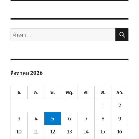
ค้นห
ค้นหา:
สิงหาคม 2026
จ.
อ.
พ.
พฤ.
ศ.
ส.
อา.
1
2
3
4
5
6
7
8
9
10
11
12
13
14
15
16