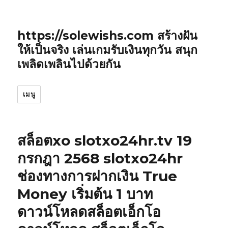
https://solewishs.com สร้างฝัน
ให้เป็นจริง เล่นเกมรับเงินทุกวัน สนุก
เพลิดเพลินไปด้วยกัน
เมนู
สล็อตxo slotxo24hr.tv 19
กรกฎา 2568 slotxo24hr
ช่องทางการฝากเงิน True
Money เริ่มต้น 1 บาท
ดาวน์โหลดสล็อตเอ็กโอ