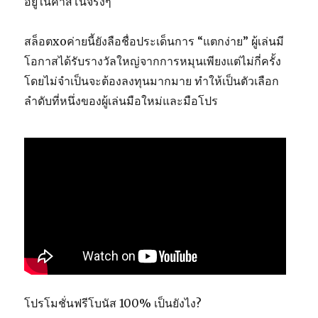
อยู่ในคาสิโนจริงๆ
สล็อตxoค่ายนี้ยังลือชื่อประเด็นการ “แตกง่าย” ผู้เล่นมี
โอกาสได้รับรางวัลใหญ่จากการหมุนเพียงแต่ไม่กี่ครั้ง
โดยไม่จำเป็นจะต้องลงทุนมากมาย ทำให้เป็นตัวเลือก
ลำดับที่หนึ่งของผู้เล่นมือใหม่และมือโปร
โปรโมชั่นฟรีโบนัส 100% เป็นยังไง?