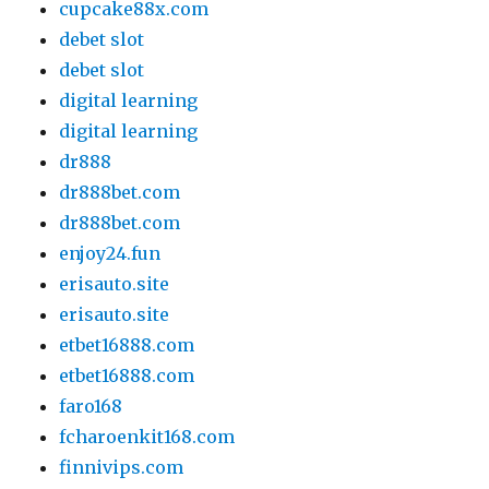
cupcake88x.com
debet slot
debet slot
digital learning
digital learning
dr888
dr888bet.com
dr888bet.com
enjoy24.fun
erisauto.site
erisauto.site
etbet16888.com
etbet16888.com
faro168
fcharoenkit168.com
finnivips.com