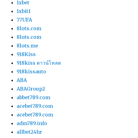
1xbet
1xbit1
77UFA
8lots.com
8lots.com
8lots.me
918Kiss
918kiss ดาวน์โหลด
918kissauto
ABA
ABAGroup2
abbet789.com
acebet789.com
acebet789.com
adm789.info
allbet24hr