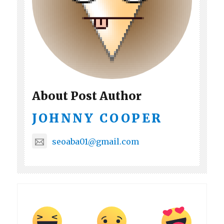
About Post Author
JOHNNY COOPER
seoaba01@gmail.com