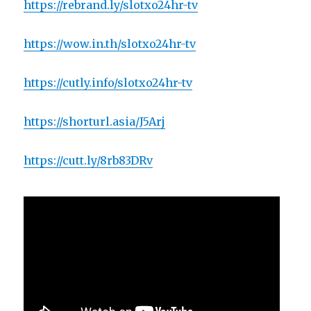
https://rebrand.ly/slotxo24hr-tv
https://wow.in.th/slotxo24hr-tv
https://cutly.info/slotxo24hr-tv
https://shorturl.asia/J5Arj
https://cutt.ly/8rb83DRv