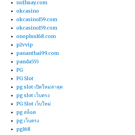
no1huay.com
okcasino
okcasino159.com
okcasino159.com
onoplus168.com
p2vvip
pananthai99.com
panda555
PG
PG Slot
pg slot เปิดใหม่ล่าสุด
pg slot เว็บตรง
PG Slot เว็บใหม่
pg สล็อต
pg เว็บตรง
pg168