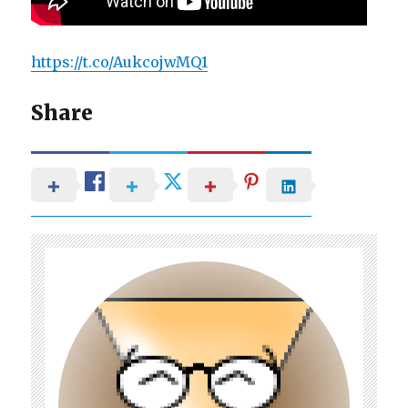
https://t.co/AukcojwMQ1
Share