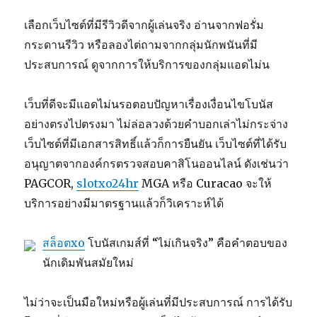
เลือกเว็บไซต์ที่มีรีวิวดีจากผู้เล่นจริง อ่านจากฟอรั่ม
กระดานรีวิว หรือลองไต่ถามจากกลุ่มนักพนันที่มี
ประสบการณ์ ดูจากการให้บริการของกลุ่มแอดไม่น
เว็บที่ดีจะมีแอดไม่นรอตอบปัญหาเรื่องเงื่อนไขโบนัส
อย่างตรงไปตรงมา ไม่ล่อลวงด้วยคำบอกเล่าไม่กระจ่าง
เว็บไซต์ที่มีเอกสารสิทธิ์แล้วก็การยืนยัน เว็บไซต์ที่ได้รับ
อนุญาตจากองค์กรตรวจสอบคาสิโนออนไลน์ ดังเช่นว่า
PAGCOR,
slotxo24hr
MGA หรือ Curacao จะให้
บริการอย่างมีมาตรฐานแล้วก็วิเคราะห์ได้
สล็อตxo
โบนัสเกมส์ที่ “ไม่เกินจริง” คือคำตอบของ
นักเดิมพันสมัยใหม่
ไม่ว่าจะเป็นมือใหม่หรือผู้เล่นที่มีประสบการณ์ การได้รับ