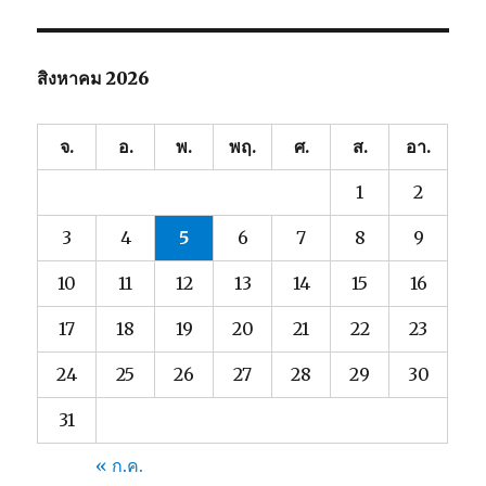
สิงหาคม 2026
จ.
อ.
พ.
พฤ.
ศ.
ส.
อา.
1
2
3
4
5
6
7
8
9
10
11
12
13
14
15
16
17
18
19
20
21
22
23
24
25
26
27
28
29
30
31
« ก.ค.