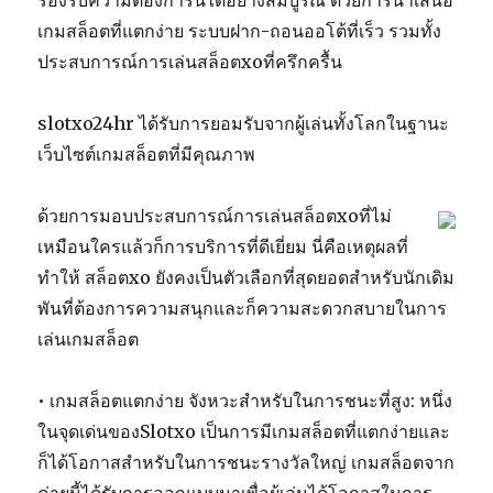
เกมสล็อตที่แตกง่าย ระบบฝาก-ถอนออโต้ที่เร็ว รวมทั้ง
ประสบการณ์การเล่นสล็อตxoที่ครึกครื้น
slotxo24hr ได้รับการยอมรับจากผู้เล่นทั้งโลกในฐานะ
เว็บไซต์เกมสล็อตที่มีคุณภาพ
ด้วยการมอบประสบการณ์การเล่นสล็อตxoที่ไม่
เหมือนใครแล้วก็การบริการที่ดีเยี่ยม นี่คือเหตุผลที่
ทำให้ สล็อตxo ยังคงเป็นตัวเลือกที่สุดยอดสำหรับนักเดิม
พันที่ต้องการความสนุกและก็ความสะดวกสบายในการ
เล่นเกมสล็อต
• เกมสล็อตแตกง่าย จังหวะสำหรับในการชนะที่สูง: หนึ่ง
ในจุดเด่นของSlotxo เป็นการมีเกมสล็อตที่แตกง่ายและ
ก็ได้โอกาสสำหรับในการชนะรางวัลใหญ่ เกมสล็อตจาก
ค่ายนี้ได้รับการออกแบบมาเพื่อผู้เล่นได้โอกาสในการ