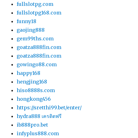
fullslotpg.com
fullslotpg168.com
funny18
gaojing888
gem99ths.com
goatza888fin.com
goatza888fin.com
gowingo88.com
happy168
hengjing168
hiso8888s.com
hongkong456
https://sretthi99.bet/enter/
hydra888 เครดิตฟรี
ib888pro.bet
infyplus888.com