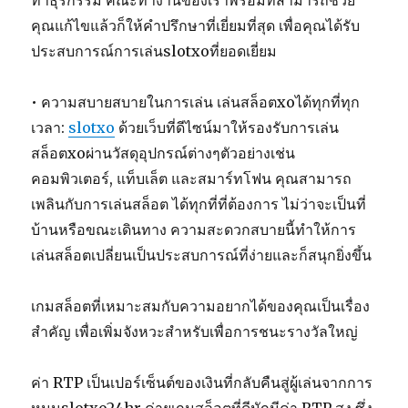
คุณแก้ไขแล้วก็ให้คำปรึกษาที่เยี่ยมที่สุด เพื่อคุณได้รับ
ประสบการณ์การเล่นslotxoที่ยอดเยี่ยม
• ความสบายสบายในการเล่น เล่นสล็อตxoได้ทุกที่ทุก
เวลา:
slotxo
ด้วยเว็บที่ดีไซน์มาให้รองรับการเล่น
สล็อตxoผ่านวัสดุอุปกรณ์ต่างๆตัวอย่างเช่น
คอมพิวเตอร์, แท็บเล็ต และสมาร์ทโฟน คุณสามารถ
เพลินกับการเล่นสล็อต ได้ทุกที่ที่ต้องการ ไม่ว่าจะเป็นที่
บ้านหรือขณะเดินทาง ความสะดวกสบายนี้ทำให้การ
เล่นสล็อตเปลี่ยนเป็นประสบการณ์ที่ง่ายและก็สนุกยิ่งขึ้น
เกมสล็อตที่เหมาะสมกับความอยากได้ของคุณเป็นเรื่อง
สำคัญ เพื่อเพิ่มจังหวะสำหรับเพื่อการชนะรางวัลใหญ่
ค่า RTP เป็นเปอร์เซ็นต์ของเงินที่กลับคืนสู่ผู้เล่นจากการ
หมุนslotxo24hr ค่ายเกมสล็อตที่ดีมักมีค่า RTP สูง ซึ่ง