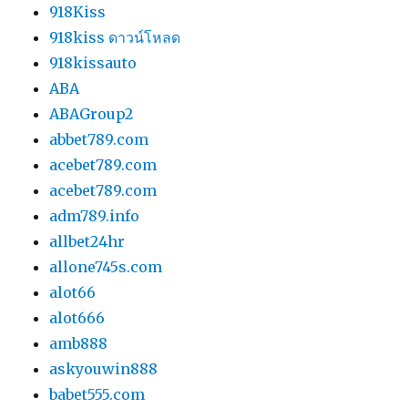
918Kiss
918kiss ดาวน์โหลด
918kissauto
ABA
ABAGroup2
abbet789.com
acebet789.com
acebet789.com
adm789.info
allbet24hr
allone745s.com
alot66
alot666
amb888
askyouwin888
babet555.com