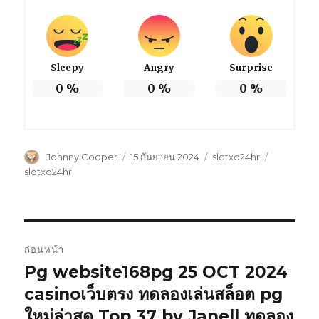
Sleepy
Angry
Surprise
0
%
0
%
0
%
ผู้
เขียน
หมวด
ป้าย
Johnny Cooper
15 กันยายน 2024
slotxo24hr
เขียน
เมื่อ
หมู่
กำกับ
slotxo24hr
แนะแนว
ก่อนหน้า
เรื่อง
Pg website168pg 25 OCT 2024
เรื่อง
ก่อน
casinoเว็บตรง ทดลองเล่นสล็อต pg
หน้า:
ใหม่ล่าสุด Top 37 by Janell ทดลอง