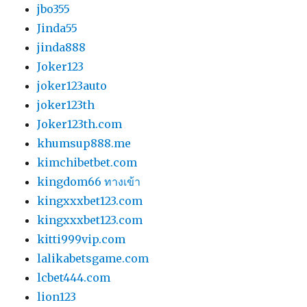
jbo355
Jinda55
jinda888
Joker123
joker123auto
joker123th
Joker123th.com
khumsup888.me
kimchibetbet.com
kingdom66 ทางเข้า
kingxxxbet123.com
kingxxxbet123.com
kitti999vip.com
lalikabetsgame.com
lcbet444.com
lion123