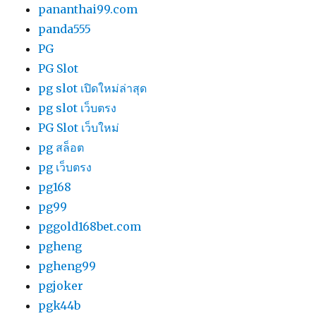
pananthai99.com
panda555
PG
PG Slot
pg slot เปิดใหม่ล่าสุด
pg slot เว็บตรง
PG Slot เว็บใหม่
pg สล็อต
pg เว็บตรง
pg168
pg99
pggold168bet.com
pgheng
pgheng99
pgjoker
pgk44b