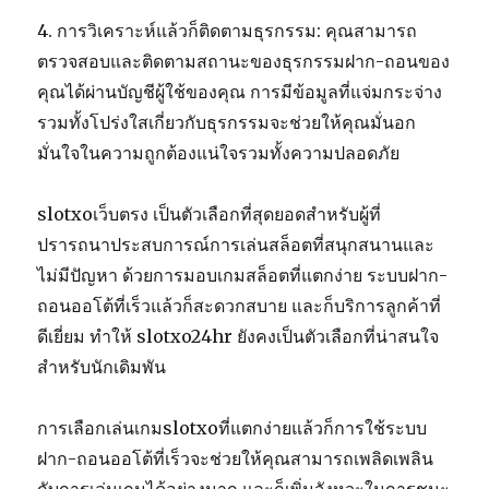
4. การวิเคราะห์แล้วก็ติดตามธุรกรรม: คุณสามารถ
ตรวจสอบและติดตามสถานะของธุรกรรมฝาก-ถอนของ
คุณได้ผ่านบัญชีผู้ใช้ของคุณ การมีข้อมูลที่แจ่มกระจ่าง
รวมทั้งโปร่งใสเกี่ยวกับธุรกรรมจะช่วยให้คุณมั่นอก
มั่นใจในความถูกต้องแน่ใจรวมทั้งความปลอดภัย
slotxoเว็บตรง เป็นตัวเลือกที่สุดยอดสำหรับผู้ที่
ปรารถนาประสบการณ์การเล่นสล็อตที่สนุกสนานและ
ไม่มีปัญหา ด้วยการมอบเกมสล็อตที่แตกง่าย ระบบฝาก-
ถอนออโต้ที่เร็วแล้วก็สะดวกสบาย และก็บริการลูกค้าที่
ดีเยี่ยม ทำให้ slotxo24hr ยังคงเป็นตัวเลือกที่น่าสนใจ
สำหรับนักเดิมพัน
การเลือกเล่นเกมslotxoที่แตกง่ายแล้วก็การใช้ระบบ
ฝาก-ถอนออโต้ที่เร็วจะช่วยให้คุณสามารถเพลิดเพลิน
กับการเล่นเกมได้อย่างมาก และก็เพิ่มจังหวะในการชนะ