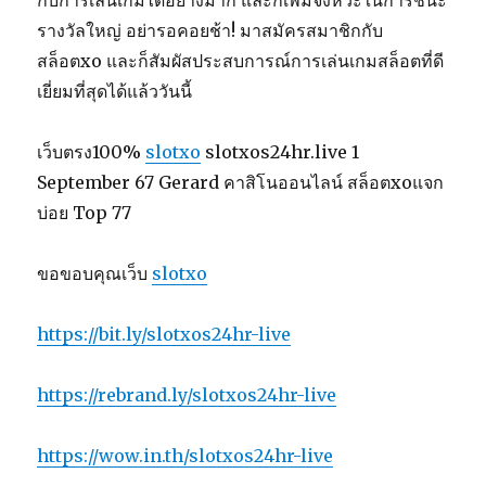
รางวัลใหญ่ อย่ารอคอยช้า! มาสมัครสมาชิกกับ
สล็อตxo และก็สัมผัสประสบการณ์การเล่นเกมสล็อตที่ดี
เยี่ยมที่สุดได้แล้ววันนี้
เว็บตรง100%
slotxo
slotxos24hr.live 1
September 67 Gerard คาสิโนออนไลน์ สล็อตxoแจก
บ่อย Top 77
ขอขอบคุณเว็บ
slotxo
https://bit.ly/slotxos24hr-live
https://rebrand.ly/slotxos24hr-live
https://wow.in.th/slotxos24hr-live