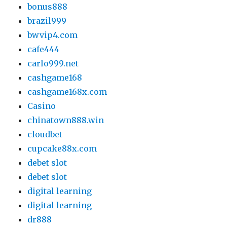
bonus888
brazil999
bwvip4.com
cafe444
carlo999.net
cashgame168
cashgame168x.com
Casino
chinatown888.win
cloudbet
cupcake88x.com
debet slot
debet slot
digital learning
digital learning
dr888