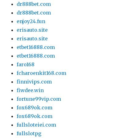
dr888bet.com
dr888bet.com
enjoy24.fun
erisauto.site
erisauto.site
etbet16888.com
etbet16888.com
faro168
fcharoenkit168.com
finnivips.com
fiwdee.win
fortune99vip.com
fox689ok.com
fox689ok.com
fullsloteiei.com
fullslotpg