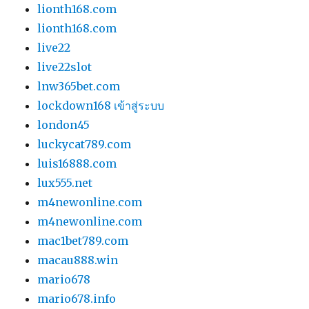
lionth168.com
lionth168.com
live22
live22slot
lnw365bet.com
lockdown168 เข้าสู่ระบบ
london45
luckycat789.com
luis16888.com
lux555.net
m4newonline.com
m4newonline.com
mac1bet789.com
macau888.win
mario678
mario678.info