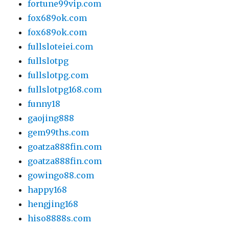
fortune99vip.com
fox689ok.com
fox689ok.com
fullsloteiei.com
fullslotpg
fullslotpg.com
fullslotpg168.com
funny18
gaojing888
gem99ths.com
goatza888fin.com
goatza888fin.com
gowingo88.com
happy168
hengjing168
hiso8888s.com