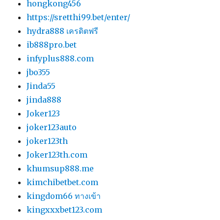
hongkong456
https://sretthi99.bet/enter/
hydra888 เครดิตฟรี
ib888pro.bet
infyplus888.com
jbo355
Jinda55
jinda888
Joker123
joker123auto
joker123th
Joker123th.com
khumsup888.me
kimchibetbet.com
kingdom66 ทางเข้า
kingxxxbet123.com