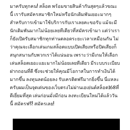
มาครับทุกคน! สล็อต พร้อมขายสินค้ากันสุดๆแล้วขณะ
นี้ เรารับสมัครสมาชิกใหม่หรือนักเดิมพันเยอะมากๆ
สำหรับการเข้ามาใช้บริการกับเราเลยคะขอรับ แม้จะมี
นักเดิมพันมากไม่น้อยเลยทีเดียวที่สมัครเข้ามา แต่ว่าเรา
ก็ยังเปิดรับสมาชิกทุกท่านตลอดระยะเวลาเหมือนกัน ไม่
ว่าคุณจะเลือกเล่นเกมสล็อตแบบเปิดเสียงหรือปิดเสียงก็
สนุกสนานกับพวกเราได้แน่นอน เพราะว่ามีเกมให้เลือก
เล่นสล็อตเยอะแยะมากไม่น้อยเลยทีเดียว มีระบบระเบียบ
ฝากถอนที่ดี ซึ่งจะช่วยให้คุณมีโอกาสในการทำเงินได้
มากขึ้น ลงทุนลดน้อยลง รับเครดิตฟรีมากยิ่งขึ้น นี่แหละ
ครับผมเป็นจุดเด่นของเว็บตรงไม่ผ่านเอเย่นต์สล็อต168ที่
ดีเยี่ยมที่สุด เล่นก่อนมั่งมีก่อน ลงทะเบียนใหม่ได้แล้ววัน
นี้ สมัครฟรี! สมัครเลย!