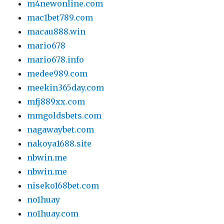
m4newonline.com
mac1bet789.com
macau888.win
mario678
mario678.info
medee989.com
meekin365day.com
mfj889xx.com
mmgoldsbets.com
nagawaybet.com
nakoya1688.site
nbwin.me
nbwin.me
niseko168bet.com
no1huay
no1huay.com