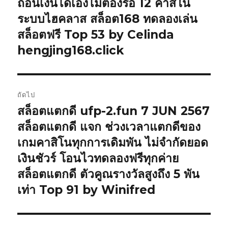
ถอนเงินได้เองไม่ต้องรอ 12 คาสิโน
ระบบไฮคลาส สล็อต168 ทดลองเล่น
สล็อตฟรี Top 53 by Celinda
hengjing168.click
ถัดไป
สล็อตแตกดี ufp-2.fun 7 JUN 2567
เรื่อง
ต่อ
สล็อตแตกดี แจก ช่วงเวลาแตกดีของ
ไป:
เกมคาสิโนทุกการเดิมพัน ไม่จำกัดยอด
เงินชัวร์ โอนไวทดลองฟรีทุกค่าย
สล็อตแตกดี ตัวคูณรางวัลสูงถึง 5 พัน
เท่า Top 91 by Winifred