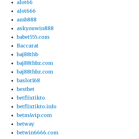
alot66
alot666
amb888
askyouwin888
babet555.com
Baccarat
baj88thb
baj88thbz.com
baj88thbz.com
baslot168
bestbet
betflixtikto
betflixtikto.info
betm4vip.com
betway
betwin6666.com