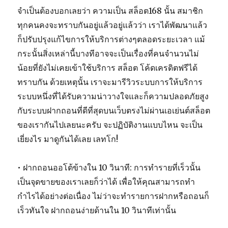
จำเป็นต้องบอกเลยว่า ความเป็น สล็อต168 นั้น สมาชิก
ทุกคนคงจะทราบกันอยู่แล้วอยู่แล้วว่า เราได้พัฒนาแล้ว
ก็ปรับปรุงแก้ไขการให้บริการต่างๆตลอดระยะเวลา แม้
กระนั้นสิ่งเหล่านี้บางทีอาจจะเป็นเรื่องที่คนจำนวนไม่
น้อยที่ยังไม่เคยเข้าใช้บริการ สล็อต โค้ดเครดิตฟรีได้
ทราบกัน ด้วยเหตุนั้น เราจะมารีวิวระบบการให้บริการ
ระบบหนึ่งที่ได้รับความน่าวางใจและก็ความปลอดภัยสูง
กับระบบฝากถอนที่ดีที่สุดบนเว็บตรงไม่ผ่านเอเย่นต์สล็อต
ของเรากันไปเลยนะครับ จะปฏิบัติงานแบบไหน จะเป็น
เยี่ยงไร มาดูกันได้เลย เลทโก!
• ฝากถอนออโต้ข้างใน 10 วินาที: การทำรายที่เร็วนั้น
เป็นจุดขายของเราเลยก็ว่าได้ เพื่อให้คุณสามารถทำ
กำไรได้อย่างต่อเนื่อง ไม่ว่าจะทำรายการฝากหรือถอนก็
เร็วทันใจ ฝากถอนง่ายด้านใน 10 วินาทีเท่านั้น