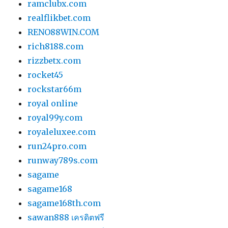
ramclubx.com
realflikbet.com
RENO88WIN.COM
rich8188.com
rizzbetx.com
rocket45
rockstar66m
royal online
royal99y.com
royaleluxee.com
run24pro.com
runway789s.com
sagame
sagame168
sagame168th.com
sawan888 เครดิตฟรี