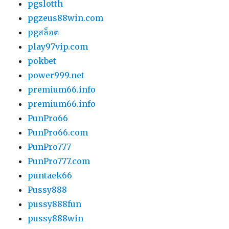
pgslotth
pgzeus88win.com
pgสล็อต
play97vip.com
pokbet
power999.net
premium66.info
premium66.info
PunPro66
PunPro66.com
PunPro777
PunPro777.com
puntaek66
Pussy888
pussy888fun
pussy888win