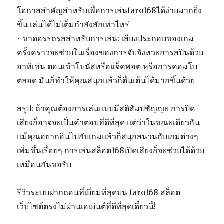
โอกาสสำคัญสำหรับเพื่อการเล่นfaro168ได้ง่ายมากยิ่ง
ขึ้น เล่นได้ไม่เต็มกำลังสักเท่าไหร่
• ขาดอรรถรสสำหรับการเล่น: เสียงประกอบของเกม
ครั้งคราวจะช่วยในเรื่องของการจับจังหวะการสปินด้วย
อาทิเช่น ตอนเข้าโบนัสหรือแจ็คพอต หรือการคอมโบ
ตลอด มันก็ทำให้คุณสนุกแล้วก็ตื่นเต้นได้มากขึ้นด้วย
สรุป: ถ้าคุณต้องการเล่นแบบมีสติสัมปชัญญะ การปิด
เสียงก็อาจจะเป็นคำตอบที่ดีที่สุด แต่ว่าในขณะเดียวกัน
แม้คุณอยากอินไปกับเกมแล้วก็สนุกสนานกับเกมต่างๆ
เพิ่มขึ้นเรื่อยๆ การเล่นสล็อต168เปิดเสียงก็จะช่วยได้ด้วย
เหมือนกันขอรับ
รีวิวระบบฝากถอนที่เยี่ยมที่สุดบน faro168 สล็อต
เว็บไซต์ตรงไม่ผ่านเอเย่นต์ที่ดีที่สุดเดี๋ยวนี้!