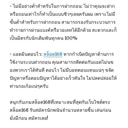
• ไม่มีอย่างต่ำสำหรับในการฝากถอน: ไม่ว่าคุณจะฝาก
หรือถอนเท่าไรก็ทำเป็นแบบชิวๆเลยครับผม เพราะไม่มี
ขั้นต่ำสำหรับการฝากถอน สามารถรองรับกระบวนการ
ทำรายการผ่านแบงค์หรือวอเลทได้อีกด้วย สะดวกและก็
เป็นมิตรกับนักเดิมพันทุกคน 100%
• แอดมินตอบไว:
สล็อต168
หากกำเนิดปัญหาด้านการ
ใช้งานระบบฝากถอน คุณสามารถติดต่อกับแอดไม่นข
องพวกเราได้ทันที ตอบไว ไม่มีบอทตอบแทนแน่ๆ ขจัด
ปัญหาหรือตอบปัญหาได้อย่างเร็วทันใจ ไม่ปลดปล่อยให้
ท่านรอเก้อแน่ๆครับ
สนุกกับเกมสล็อต168ที่เหมาะสมที่สุดกับเว็บไซต์ตรง
สล็อต168 รับสมัครนักพนันจำนวนหลายชิ้น เล่นก่อน
มั่งมีก่อน สมัครเลย!