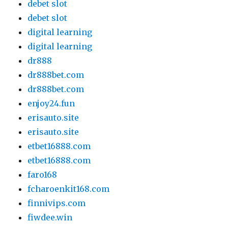
debet slot
debet slot
digital learning
digital learning
dr888
dr888bet.com
dr888bet.com
enjoy24.fun
erisauto.site
erisauto.site
etbet16888.com
etbet16888.com
faro168
fcharoenkit168.com
finnivips.com
fiwdee.win