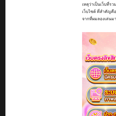
เหตุว่าเป็นเว็บที่
เว็บไซต์ ที่สำคัญค
จากที่ผมลองเล่นมา