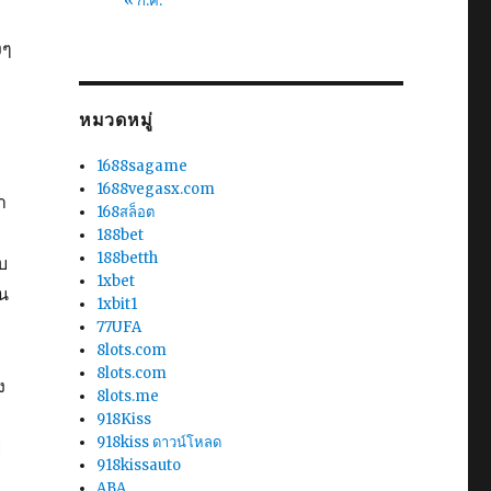
« ก.ค.
งๆ
หมวดหมู่
1688sagame
1688vegasx.com
า
168สล็อต
188bet
188betth
บ
1xbet
่น
1xbit1
77UFA
8lots.com
8lots.com
ง
8lots.me
918Kiss
918kiss ดาวน์โหลด
ย
918kissauto
ABA