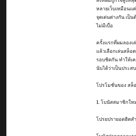
สิ่งที่ผมถูกใจสูงที
หลายเว็บเหมือนแต่
จุดเด่นต่างกัน เป
ไม่มีเบื่อ
ครั้งแรกที่ผมลองเล
แล้วเลือกเล่นสล็อต
รอบชิดกัน ทำให้เ
นับได้ว่าเป็นประสบ
โปรโมชั่นของ สล็อ
1. โบนัสสมาชิกใ
โปรยปรายอดฮิตสำห