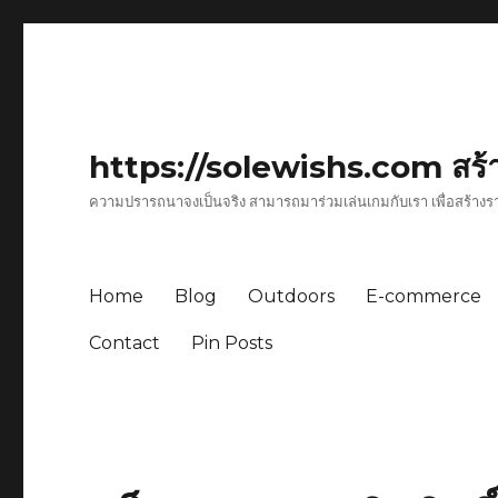
https://solewishs.com สร้างฝ
ความปรารถนาจงเป็นจริง สามารถมาร่วมเล่นเกมกับเรา เพื่อสร้างราย
Home
Blog
Outdoors
E-commerce
Contact
Pin Posts