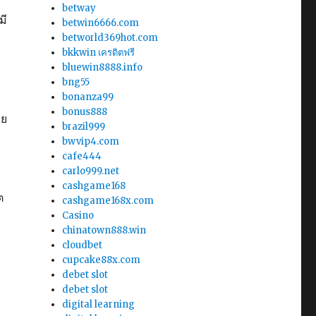
betway
มี
betwin6666.com
betworld369hot.com
bkkwin เครดิตฟรี
bluewin8888.info
bng55
bonanza99
bonus888
าย
brazil999
bwvip4.com
cafe444
carlo999.net
cashgame168
ต
cashgame168x.com
Casino
chinatown888.win
cloudbet
cupcake88x.com
debet slot
debet slot
digital learning