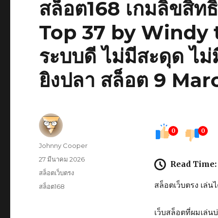
สล็อต168 เกมลิขสิทธิ
Top 37 by Windy
ระบบดี ไม่มีสะดุด ไม
ยิงปลา สล็อต 9 Ma
0
0
ผู้
Johnny Cooper
เขียน
เขียน
27 มีนาคม 2026
Read Time:
เมื่อ
หมวด
สล็อตเว็บตรง
หมู่
สล็อตเว็บตรง เล่น
ป้าย
สล็อต168
กำกับ
เว็บสล็อตที่ผมเล่น