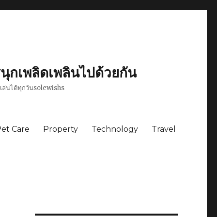
สนุกเพลิดเพลินไปด้วยกัน
ีเล่นได้ทุกวันsolewishs
et Care
Property
Technology
Travel