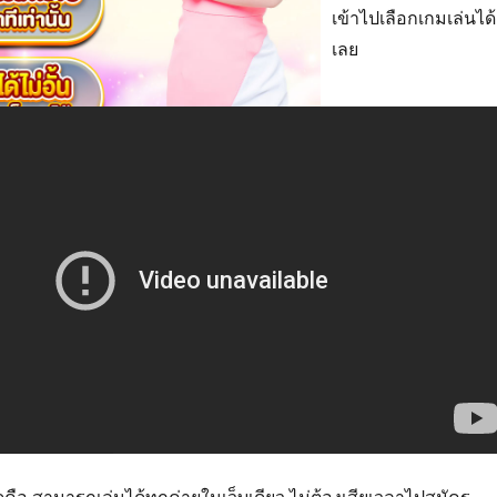
เข้าไปเลือกเกมเล่นได้
เลย