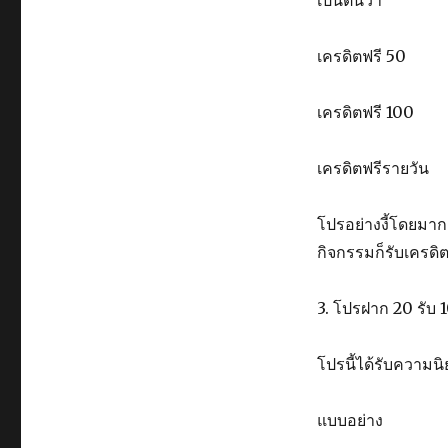
เป็นต้นว่า
เครดิตฟรี 50
เครดิตฟรี 100
เครดิตฟรีรายวัน
โปรอย่างงี้โดยมาก
กิจกรรมก็รับเครดิต
3. โปรฝาก 20 รับ 
โปรนี้ได้รับความ
แบบอย่าง