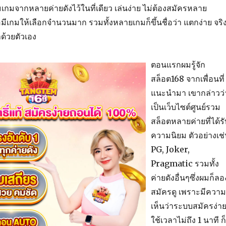
รวมเกมจากหลายค่ายดังไว้ในที่เดียว เล่นง่าย ไม่ต้องสมัครหลาย
ือมีเกมให้เลือกจำนวนมาก รวมทั้งหลายเกมก็ขึ้นชื่อว่า แตกง่าย จริ
ด้วยตัวเอง
ตอนแรกผมรู้จัก
สล็อต168 จากเพื่อนที่
แนะนำมา เขากล่าวว่
เป็นเว็บไซต์ศูนย์รวม
สล็อตหลายค่ายที่ได้รั
ความนิยม ตัวอย่างเช
PG, Joker,
Pragmatic รวมทั้ง
ค่ายดังอื่นๆซึ่งผมก็ลอ
สมัครดู เพราะมีความ
เห็นว่าระบบสมัครง่า
ใช้เวลาไม่ถึง 1 นาที ก็