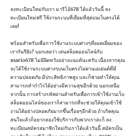
ลงทะเบียนใหม่กับเรา มาริโอ้678 ได้แล้ววันนี้ ลง
ทะเบียนใหม่ฟรี ใช้งานระบบที่เยี่ยมที่สุดบนเว็บตรงได้
เลย!
พร้อมสำหรับเพื่อการใช้งานระบบต่างๆที่ยอดเยี่ยมของ
เรากันรึยัง? บอกเลยว่า เล่นสล็อตออนไลน์กับ
mario678 ไม่มีผิดหวังอย่างแน่แท้นะครับ เนื่องจากคุณ
จะได้ใช้งานระบบต่างๆบนเว็บตรงไม่ผ่านเอเย่นต์ที่มี
ความปลอดภัย มีประสิทธิภาพสูง และก็ช่วยทำให้คุณ
สามารถทำกำไรได้อย่างมีความสุขอีกด้วย นอกเหนือ
จากนั้น การสร้างรหัสผ่านสำหรับเพื่อการเข้าใช้งานเว็บ
สล็อตออนไลน์ของเราก็สามารถที่จะช่วยให้คุณเข้าใช้
งานได้อย่างปลอดภัยมากขึ้นเรื่อยๆอีกด้วย ถ้าเกิดคุณ
สนใจแล้วก็อยากลองใช้บริการกับพวกเราล่ะก็ ลง
ทะเบียนสมัครสมาชิกใหม่กับเราได้แล้ววันนี้ สมัครเป็น