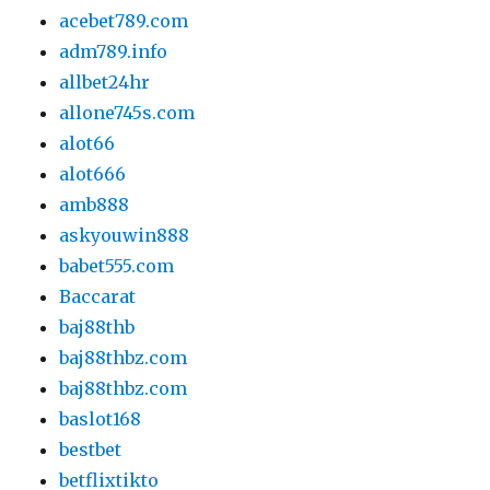
acebet789.com
adm789.info
allbet24hr
allone745s.com
alot66
alot666
amb888
askyouwin888
babet555.com
Baccarat
baj88thb
baj88thbz.com
baj88thbz.com
baslot168
bestbet
betflixtikto