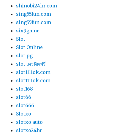
shinobi24hr.com
sing55fun.com
sing55fun.com
six9game
Slot
Slot Online
slot pg
slot เครดิตฟรี
slot1111ok.com
slot1111ok.com
slot168
slot66
slot666
Slotxo
slotxo auto
slotxo24hr