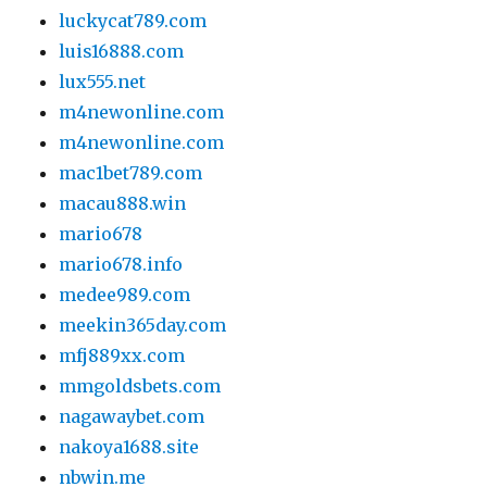
luckycat789.com
luis16888.com
lux555.net
m4newonline.com
m4newonline.com
mac1bet789.com
macau888.win
mario678
mario678.info
medee989.com
meekin365day.com
mfj889xx.com
mmgoldsbets.com
nagawaybet.com
nakoya1688.site
nbwin.me