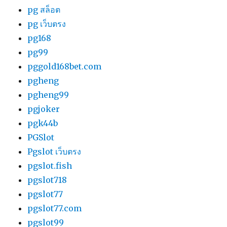
pg สล็อต
pg เว็บตรง
pg168
pg99
pggold168bet.com
pgheng
pgheng99
pgjoker
pgk44b
PGSlot
Pgslot เว็บตรง
pgslot.fish
pgslot718
pgslot77
pgslot77.com
pgslot99