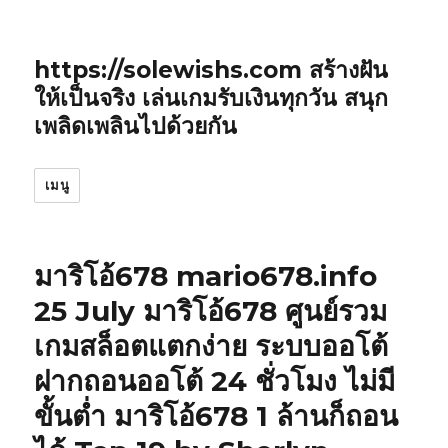
https://solewishs.com สร้างฝัน
ให้เป็นจริง เล่นเกมรับเงินทุกวัน สนุก
เพลิดเพลินไปด้วยกัน
เมนู
มาริโอ้678 mario678.info
25 July มาริโอ้678 ศูนย์รวม
เกมสล็อตแตกง่าย ระบบออโต้
ฝากถอนออโต้ 24 ชั่วโมง ไม่มี
ขั้นต่ำ มาริโอ้678 1 ล้านก็ถอน