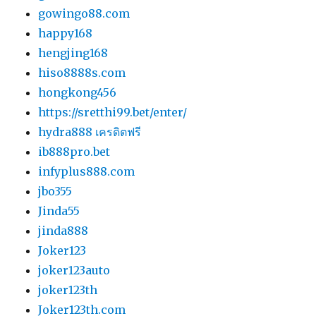
gowingo88.com
happy168
hengjing168
hiso8888s.com
hongkong456
https://sretthi99.bet/enter/
hydra888 เครดิตฟรี
ib888pro.bet
infyplus888.com
jbo355
Jinda55
jinda888
Joker123
joker123auto
joker123th
Joker123th.com