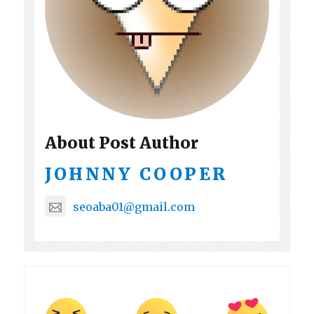
About Post Author
JOHNNY COOPER
seoaba01@gmail.com