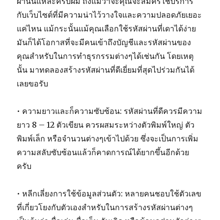
ผ่านนี่แหละครับผม ถึงแม้ว่าจะคุณจะสมัครใช้บริการ
กับเว็บไซต์ที่มีความน่าไว้วางใจและความปลอดภัยเยอะ
แค่ไหน แม้กระนั้นแม้คุณเลือกใช้รหัสผ่านที่เดาได้ง่าย
มันก็ได้โอกาสที่จะมีคนเข้าถึงบัญชีและรหัสผ่านของ
คุณสำหรับในการทำธุรกรรมต่างๆได้เช่นกัน โดยเหตุ
นั้น มาทดลองสร้างรหัสผ่านที่ดีเยี่ยมที่สุดไปร่วมกันได้
เลยขอรับ
• ความยาวและก็ความซับซ้อน: รหัสผ่านที่ดีควรมีความ
ยาว 8 – 12 ตัวเขียน ควรผสมระหว่างตัวพิมพ์ใหญ่ ตัว
พิมพ์เล็ก หรือจำนวนต่างๆเข้าไปด้วย ซึ่งจะเป็นการเพิ่ม
ความสลับซับซ้อนแล้วก็คาดการณ์ได้ยากขึ้นอีกด้วย
ครับ
• หลีกเลี่ยงการใช้ข้อมูลส่วนตัว: หลายคนชอบใช้ตัวเลข
ที่เกี่ยวโยงกับตัวเองสำหรับในการสร้างรหัสผ่านต่างๆ