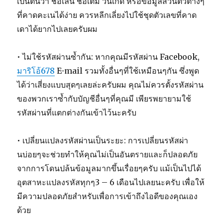
เป็นต้นว่า ชื่อเล่น ชื่อเต็ม วันเกิด หรือข้อมูลส่วนตัวต่างๆ
ที่คาดคะเนได้ง่าย ควรหลีกเลี่ยงไปใช้ชุดตัวเลขที่คาด
เดาได้ยากไปเลยครับผม
• ไม่ใช้รหัสผ่านซ้ำกัน: หากคุณมีรหัสผ่าน Facebook,
มาริโอ้678
E-mail รวมทั้งอื่นๆที่ใช้เหมือนๆกัน ซึ่งพูด
ได้ว่าเสี่ยงแบบสุดๆเลยล่ะครับผม คุณไม่ควรตั้งรหัสผ่าน
ของพวกเราซ้ำกับบัญชีอื่นๆที่คุณมี เพียรพยายามใช้
รหัสผ่านที่แตกต่างกันเข้าไว้นะครับ
• เปลี่ยนแปลงรหัสผ่านเป็นระยะ: การเปลี่ยนรหัสผ่า
นบ่อยๆจะช่วยทำให้คุณไม่เป็นอันตรายและก็ปลอดภัย
จากการโดนปล้นข้อมูลมากขึ้นเรื่อยๆครับ แม้เป็นไปได้
อุตสาหะแปลงรหัสทุกๆ3 – 6 เดือนไปเลยนะครับ เพื่อให้
มีความปลอดภัยสำหรับเพื่อการเข้าถึงไอดีของคุณเอง
ด้วย