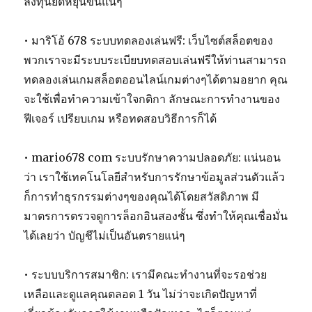
ลงทุนยืดหยุ่นขึ้นแน่ๆ
• มาริโอ้ 678 ระบบทดลองเล่นฟรี: เว็บไซต์สล็อตของ
พวกเราจะมีระบบระเบียบทดสอบเล่นฟรีให้ท่านสามารถ
ทดลองเล่นเกมสล็อตออนไลน์เกมต่างๆได้ตามอยาก คุณ
จะใช้เพื่อทำความเข้าใจกติกา ลักษณะการทำงานของ
ฟีเจอร์ เปรียบเกม หรือทดสอบวิธีการก็ได้
• mario678 com ระบบรักษาความปลอดภัย: แน่นอน
ว่า เราใช้เทคโนโลยีสำหรับการรักษาข้อมูลส่วนตัวแล้ว
ก็การทำธุรกรรมต่างๆของคุณได้โดยสวัสดิภาพ มี
มาตรการตรวจดูการล็อกอินสองชั้น ซึ่งทำให้คุณเชื่อมั่น
ได้เลยว่า บัญชีไม่เป็นอันตรายแน่ๆ
• ระบบบริการสมาชิก: เรามีคณะทำงานที่จะรอช่วย
เหลือและดูแลคุณตลอด 1 วัน ไม่ว่าจะเกิดปัญหาที่