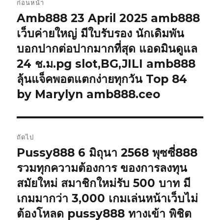
ก่อนหน้า
เรื่อง
Amb888 23 April 2025 amb888
เรื่อง
ก่อน
เว็บค่ายใหญ่ มีใบรับรอง นักเดิมพัน
หน้า:
บอกปากต่อปากมากที่สุด แอดมินดูแล
24 ช.ม.pg slot,BG,JILI amb888
ลุ้นแจ็คพอตแตกง่ายทุกวัน Top 84
by Marylyn amb888.ceo
ถัดไป
Pussy888 6 มิถุนา 2568 พุซซี่888
เรื่อง
ต่อ
รวมทุกความต้องการ ของการลงทุน
ไป:
สมัยใหม่ สมาชิกใหม่รับ 500 บาท มี
เกมมากว่า 3,000 เกมเล่นหน้าเว็บไม่
ต้องโหลด pussy888 ทางเข้า พิชิต