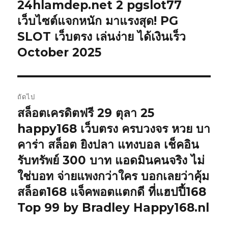
หน้า:
24hlamdep.net 2 pgslot77
เว็บไซต์แจกหนัก มาแรงสุด! PG
SLOT เว็บตรง เล่นง่าย ได้เงินเร็ว
October 2025
ถัดไป
สล็อตเครดิตฟรี 29 ตุลา 25
เรื่อง
ต่อ
happy168 เว็บตรง ครบวงจร หวย บา
ไป:
คาร่า สล็อต ยิงปลา แทงบอล เช็คอิน
รับทรัพย์ 300 บาท แอดมินคนจริง ไม่
ใช่บอท จ่ายแพงกว่าใคร บอกเลยว่าคุ้ม
สล็อต168 แจ็คพอตแตกดี ที่แฮปปี้168
Top 99 by Bradley Happy168.nl