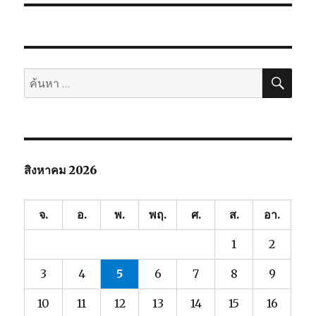
ค้นห
ค้นหา:
สิงหาคม 2026
จ.
อ.
พ.
พฤ.
ศ.
ส.
อา.
1
2
3
4
5
6
7
8
9
10
11
12
13
14
15
16