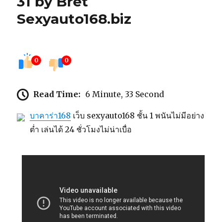
31 by Bret
Sexyauto168.biz
0
0
Read Time:
6 Minute, 33 Second
บาคาร่า168
เว็บ sexyauto168 ชั้น 1 พนันไม่มีอย่าง
ต่ำ เล่นได้ 24 ชั่วโมงไม่น่าเบื่อ