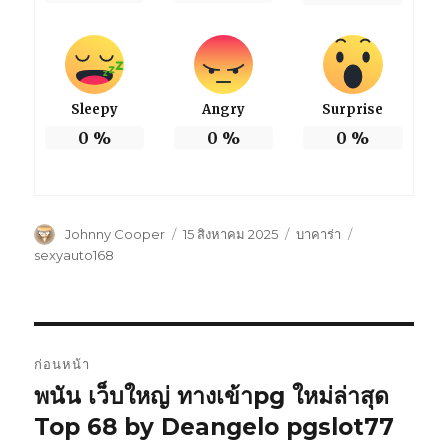
Sleepy
Angry
Surprise
0
%
0
%
0
%
ผู้
เขียน
หมวด
ป้าย
Johnny Cooper
15 สิงหาคม 2025
บาคาร่า
เขียน
เมื่อ
หมู่
กำกับ
sexyauto168
แนะแนว
ก่อนหน้า
เรื่อง
พนัน เว็บใหญ่ ทางเข้าpg ใหม่ล่าสุด
เรื่อง
ก่อน
Top 68 by Deangelo pgslot77