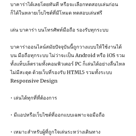
บาคาร่าได้เลยโดยทันที หรือจะเลือกทดสอบเล่นก่อน
ก็ได้ในหลายเว็บไซต์ที่มีโหมด ทดสอบเล่นฟรี
เล่น บาคาร่า บนโทรศัพท์มือถือ รองรับทุกระบบ
บาคาร่าออนไลน์สมัยปัจจุบันนี้ถูกวางแบบให้ใช้งานได้
บน มือถือทุกระบบ ไม่ว่าจะเป็น Android หรือ iOS รวม
ทั้งแท็บเล็ตรวมทั้งคอมพิวเตอร์ PC ก็เล่นได้อย่างลื่นไหล
ไม่มีสะดุด ด้วยเว็บที่รองรับ HTML5 รวมทั้งระบบ
Responsive Design
• เล่นได้ทุกที่ที่ต้องการ
• มีแอปหรือเว็บไซต์ที่ออกแบบเฉพาะจอมือถือ
• เหมาะสำหรับผู้ที่ถูกใจเล่นระหว่างเดินทาง