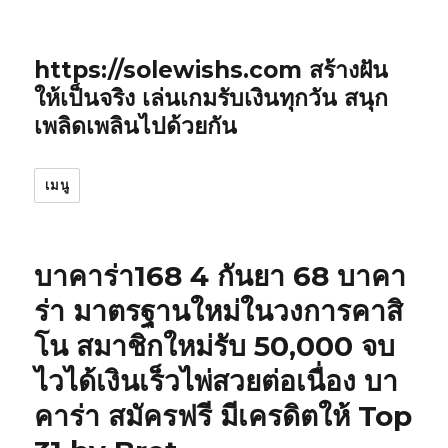
https://solewishs.com สร้างฝัน
ให้เป็นจริง เล่นเกมรับเงินทุกวัน สนุก
เพลิดเพลินไปด้วยกัน
เมนู
บาคาร่า168 4 กันยา 68 บาคา
ร่า มาตรฐานใหม่ในวงการคาสิ
โน สมาชิกใหม่รับ 50,000 จบ
ไวได้เงินเร็วไพ่สวยต่อเนื่อง บา
คาร่า สมัครฟรี มีเครดิตให้ Top