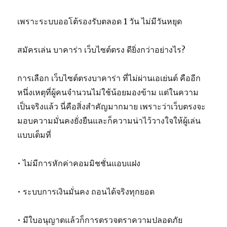
เพราะระบบออโต้รองรับตลอด 1 วัน ไม่มีวันหยุด
สมัครเล่น บาคาร่า เว็บไซต์ตรง ดียิ่งกว่าอย่างไร?
การเลือก เว็บไซต์ตรงบาคาร่า ที่ไม่ผ่านเอเย่นต์ คืออีก
หนึ่งเหตุที่ผู้คนจำนวนไม่ใช้น้อยมองข้าม แต่ในความ
เป็นจริงแล้ว นี่คือสิ่งสำคัญมากมาย เพราะว่าเว็บตรงจะ
มอบความมั่นคงยั่งยืนและก็ความน่าไว้วางใจให้ผู้เล่น
แบบเต็มที่
• ไม่มีการหักค่าคอมมิชชั่นแอบแฝง
• ระบบการเงินมั่นคง ถอนได้จริงทุกยอด
• มีใบอนุญาตแล้วก็การตรวจตราความปลอดภัย