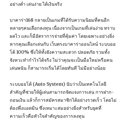
อย่างต่ำ เล่นง่าย ได้เงินจริง
บาคาร่า168 กลายเป็นเกมที่ได้รับความนิยมที่คนอีก
หลายๆคนเลือกลงทุน เนื่องจากเป็นเกมที่เล่นง่าย ทราบ
ผลไว และก็มีอัตราการจ่ายที่คุ้มค่า โดยเฉพาะอย่างยิ่ง
หากคุณเลือกเล่นกับ เว็บตรงบาคาร่าออนไลน์ ระบบออ
โต้ 100% ซึ่งให้ทั้งยังความสะดวก ปลอดภัย รวมทั้ง
จังหวะทำกำไรได้จริง ไม่ว่าคุณจะเป็นมือใหม่หรือคน
เล่นพนัน ก็สามารถเริ่มได้โดยทันที ไม่มีอย่างน้อย
ระบบออโต้ (Auto System) นับว่าเป็นเทคโนโลยี
สำคัญที่ช่วยให้ผู้เล่นสามารถจัดแจงการเล่น การฝาก-
ถอนเงิน แล้วก็การสมัครสมาชิกได้อย่างรวดเร็ว โดยไม่
ต้องพึ่งแอดมิน ซึ่งเหมาะสมอย่างยิ่งสำหรับยุคที่
ความเร็วคือหัวใจสำคัญของการลงทุน