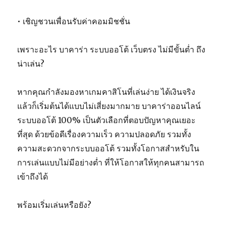
• เชิญชวนเพื่อนรับค่าคอมมิชชั่น
เพราะอะไร บาคาร่า ระบบออโต้ เว็บตรง ไม่มีขั้นต่ำ ถึง
น่าเล่น?
หากคุณกำลังมองหาเกมคาสิโนที่เล่นง่าย ได้เงินจริง
แล้วก็เริ่มต้นได้แบบไม่เสี่ยงมากมาย บาคาร่าออนไลน์
ระบบออโต้ 100% เป็นตัวเลือกที่ตอบปัญหาคุณเยอะ
ที่สุด ด้วยข้อดีเรื่องความเร็ว ความปลอดภัย รวมทั้ง
ความสะดวกจากระบบออโต้ รวมทั้งโอกาสสำหรับใน
การเล่นแบบไม่มีอย่างต่ำ ที่ให้โอกาสให้ทุกคนสามารถ
เข้าถึงได้
พร้อมเริ่มเล่นหรือยัง?