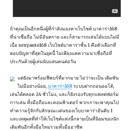
ถ้าคุณเป็นอีกหนึ่งผู้ที่กำลังมองหาเว็บไซต์ บาคาร่า168
ที่น่าเชื่อถือ ไม่มีอันตราย และก็สามารถเล่นได้แบบไม่มี
เบื่อ sexyauto168 เว็บไซต์บาคาร่าชั้น 1 คือตัวเลือกที่
ตอบปัญหาที่สุดในยุคนี้ ไม่เพียงแค่ความน่าเชื่อถือที่
ประกันด้วยผู้เล่นนับแสนคนต่อวัน
แต่ยังมาพร้อมฟีพบร์ที่มากมาย ไม่ว่าจะเป็น เดิมพัน
ไม่มีอย่างน้อย,
บาคาร่า168
ระบบฝากถอนออโต้,
เล่นได้ตลอด 24 ชั่วโมง, และก็ยังรองรับทุกแพลตฟอร์ม
การเล่น ทั้งมือถือและคอมพิวเตอร์ พวกเราจะพาคุณไป
ทำความรู้จักกับลักษณะเด่นของเว็บบาคาร่าอันดับ 1
และเหตุผลที่ทำให้เว็บไซต์แห่งนี้กลายเป็นที่นิยมของนัก
เดิมพันอีกทั้งมือใหม่รวมทั้งมืออาชีพ