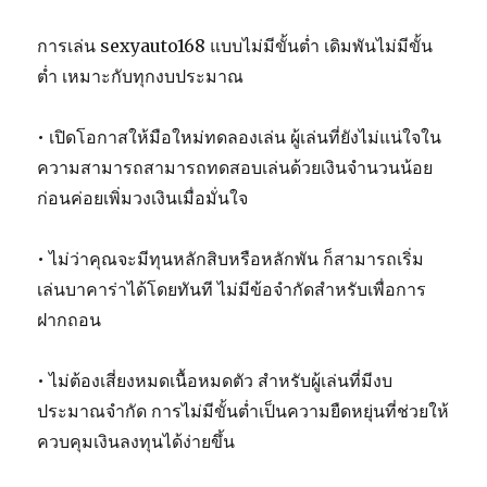
การเล่น sexyauto168 แบบไม่มีขั้นต่ำ เดิมพันไม่มีขั้น
ต่ำ เหมาะกับทุกงบประมาณ
• เปิดโอกาสให้มือใหม่ทดลองเล่น ผู้เล่นที่ยังไม่แน่ใจใน
ความสามารถสามารถทดสอบเล่นด้วยเงินจำนวนน้อย
ก่อนค่อยเพิ่มวงเงินเมื่อมั่นใจ
• ไม่ว่าคุณจะมีทุนหลักสิบหรือหลักพัน ก็สามารถเริ่ม
เล่นบาคาร่าได้โดยทันที ไม่มีข้อจำกัดสำหรับเพื่อการ
ฝากถอน
• ไม่ต้องเสี่ยงหมดเนื้อหมดตัว สำหรับผู้เล่นที่มีงบ
ประมาณจำกัด การไม่มีขั้นต่ำเป็นความยืดหยุ่นที่ช่วยให้
ควบคุมเงินลงทุนได้ง่ายขึ้น