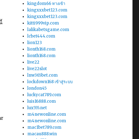
kingdom66 ทางเข้า
kingxxxbet123.com
kingxxxbet123.com
ี้
kitti999vip.com
lalikabetsgame.com
lcbet444.com
lion123
lionth168.com
lionth168.com
live22
live22slot
lnw365bet.com
lockdown168 เข้าสู่ระบบ
ง
london45
luckycat789.com
luis16888.com
lux555.net
m4newonline.com
hr
m4newonline.com
mac1bet789.com
macau888.win