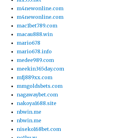
m4newonline.com
m4newonline.com
mac1bet789.com
macau888.win
mario678
mario678.info
medee989.com
meekin365day.com
mfj889xx.com
mmgoldsbets.com
nagawaybet.com
nakoya1688.site
nbwin.me
nbwin.me
niseko168bet.com
no1huay