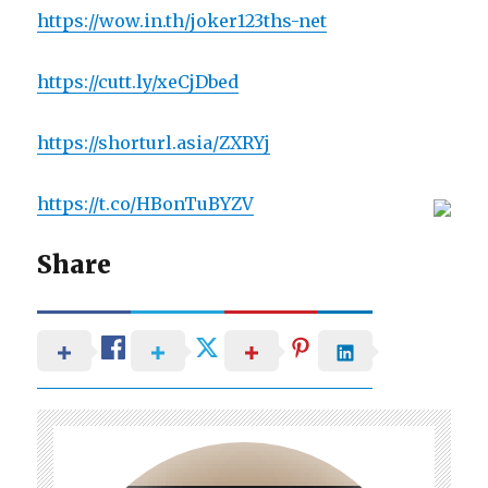
https://wow.in.th/joker123ths-net
https://cutt.ly/xeCjDbed
https://shorturl.asia/ZXRYj
https://t.co/HBonTuBYZV
Share