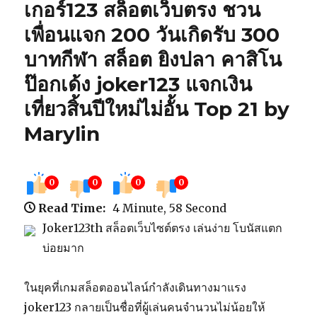
เกอร์123 สล็อตเว็บตรง ชวน
เพื่อนแจก 200 วันเกิดรับ 300
บาทกีฬา สล็อต ยิงปลา คาสิโน
ป๊อกเด้ง joker123 แจกเงิน
เที่ยวสิ้นปีใหม่ไม่อั้น Top 21 by
Marylin
0
0
0
0
Read Time:
4 Minute, 58 Second
Joker123th สล็อตเว็บไซต์ตรง เล่นง่าย โบนัสแตก
บ่อยมาก
ในยุคที่เกมสล็อตออนไลน์กำลังเดินทางมาแรง
joker123 กลายเป็นชื่อที่ผู้เล่นคนจำนวนไม่น้อยให้