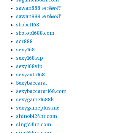
sawan888 เครดิตฟรี
sawan888 เครดิตฟรี
sbobet168
sbotop1688.com
scr888
sexy168
sexy168.vip
sexy168vip
sexyauto168
Sexybaccarat
sexybaccarat168.com
sexygame1688k
sexygameplus.me
shinobi24hr.com
sing55fun.com
sing55fun.com