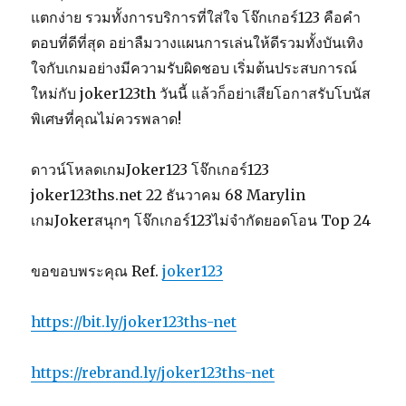
แตกง่าย รวมทั้งการบริการที่ใส่ใจ โจ๊กเกอร์123 คือคำ
ตอบที่ดีที่สุด อย่าลืมวางแผนการเล่นให้ดีรวมทั้งบันเทิง
ใจกับเกมอย่างมีความรับผิดชอบ เริ่มต้นประสบการณ์
ใหม่กับ joker123th วันนี้ แล้วก็อย่าเสียโอกาสรับโบนัส
พิเศษที่คุณไม่ควรพลาด!
ดาวน์โหลดเกมJoker123 โจ๊กเกอร์123
joker123ths.net 22 ธันวาคม 68 Marylin
เกมJokerสนุกๆ โจ๊กเกอร์123ไม่จำกัดยอดโอน Top 24
ขอขอบพระคุณ Ref.
joker123
https://bit.ly/joker123ths-net
https://rebrand.ly/joker123ths-net