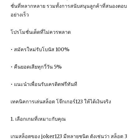
ชั่นที่หลากหลาย รวมทั้งการสนับสนุนลูกค้าที่สนองตอบ
อย่างเร็ว
โปรโมชั่นเด็ดที่ไม่ควรพลาด
• สมัครใหม่รับโบนัส 100%
• คืนยอดเสียทุกวี่วัน 5%
• แนะนำเพื่อนรับเครดิตฟรีทันที
เทคนิคการเล่นสล็อต โจ๊กเกอร์123 ให้ได้เงินจริง
1. เลือกเกมที่เหมาะกับคุณ
เกมสล็อตของ joker123 มีหลายชนิด ดังเช่นว่า สล็อต 3