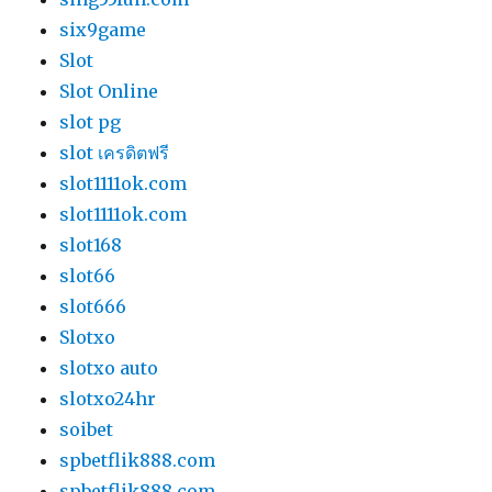
six9game
Slot
Slot Online
slot pg
slot เครดิตฟรี
slot1111ok.com
slot1111ok.com
slot168
slot66
slot666
Slotxo
slotxo auto
slotxo24hr
soibet
spbetflik888.com
spbetflik888.com