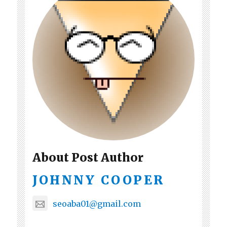
About Post Author
JOHNNY COOPER
seoaba01@gmail.com