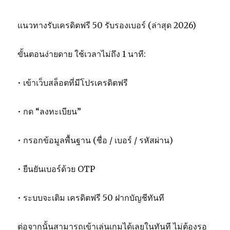
แนวทางรับเครดิตฟรี 50 รับรองเบอร์ (ล่าสุด 2026)
ขั้นตอนง่ายดาย ใช้เวลาไม่ถึง 1 นาที:
• เข้าเว็บสล็อตที่มีโปรเครดิตฟรี
• กด “ลงทะเบียน”
• กรอกข้อมูลพื้นฐาน (ชื่อ / เบอร์ / รหัสผ่าน)
• ยืนยันเบอร์ด้วย OTP
• ระบบจะเติม เครดิตฟรี 50 ฝากบัญชีทันที
ต่อจากนั้นสามารถเข้าเล่นเกมได้เลยในทันที ไม่ต้องรอ