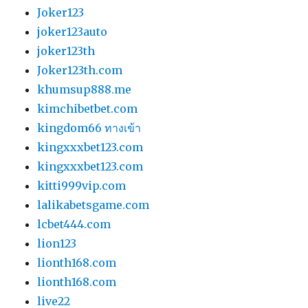
Joker123
joker123auto
joker123th
Joker123th.com
khumsup888.me
kimchibetbet.com
kingdom66 ทางเข้า
kingxxxbet123.com
kingxxxbet123.com
kitti999vip.com
lalikabetsgame.com
lcbet444.com
lion123
lionth168.com
lionth168.com
live22