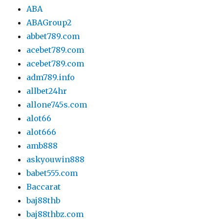
ABA
ABAGroup2
abbet789.com
acebet789.com
acebet789.com
adm789.info
allbet24hr
allone745s.com
alot66
alot666
amb888
askyouwin888
babet555.com
Baccarat
baj88thb
baj88thbz.com