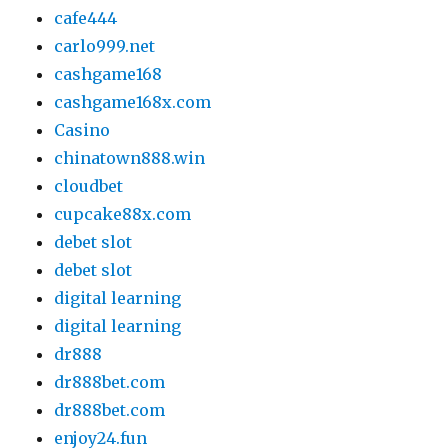
cafe444
carlo999.net
cashgame168
cashgame168x.com
Casino
chinatown888.win
cloudbet
cupcake88x.com
debet slot
debet slot
digital learning
digital learning
dr888
dr888bet.com
dr888bet.com
enjoy24.fun