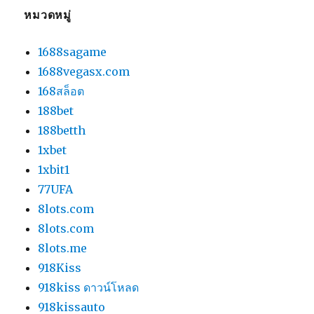
หมวดหมู่
1688sagame
1688vegasx.com
168สล็อต
188bet
188betth
1xbet
1xbit1
77UFA
8lots.com
8lots.com
8lots.me
918Kiss
918kiss ดาวน์โหลด
918kissauto