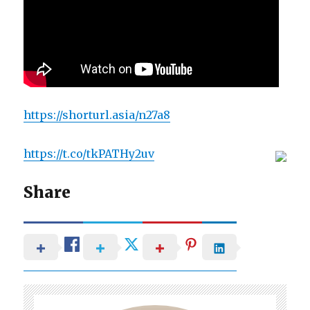
https://shorturl.asia/n27a8
https://t.co/tkPATHy2uv
Share