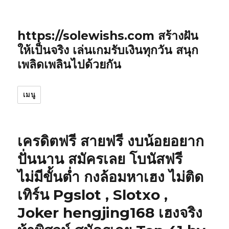
https://solewishs.com สร้างฝัน
ให้เป็นจริง เล่นเกมรับเงินทุกวัน สนุก
เพลิดเพลินไปด้วยกัน
เมนู
เครดิตฟรี สายฟรี งบน้อยอยาก
ปั่นนาน สมัครเลย โบนัสฟรี
ไม่มีขั้นต่ำ กงล้อมหาเฮง ไม่ติด
เทิร์น Pgslot , Slotxo ,
Joker hengjing168 เฮงจริง