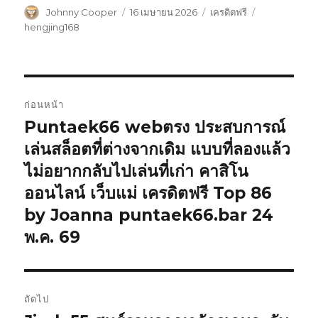
ผู้
เขียน
หมวด
ป้าย
Johnny Cooper
16 เมษายน 2026
เครดิตฟรี
เขียน
เมื่อ
หมู่
กำกับ
hengjing168
แนะแนว
ก่อนหน้า
เรื่อง
Puntaek66 webตรง ประสบการณ์
เรื่อง
ก่อน
เล่นสล็อตที่ต่างจากเดิม แบบที่ลองแล้ว
หน้า:
ไม่อยากกลับไปเล่นที่เก่า คาสิโน
ออนไลน์ เว็บแม่ เครดิตฟรี Top 86
by Joanna puntaek66.bar 24
พ.ค. 69
ถัดไป