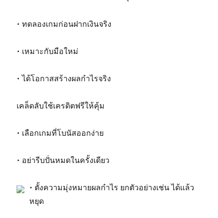
• ทดลองเกมก่อนฝากเงินจริง
• เหมาะกับมือใหม่
• ได้โอกาสสร้างผลกำไรจริง
เคล็ดลับใช้เครดิตฟรีให้คุ้ม
• เลือกเกมที่โบนัสออกง่าย
• อย่ารีบปั่นหมดในครั้งเดียว
• ตั้งความมุ่งหมายผลกำไร ยกตัวอย่างเช่น ได้แล้ว
หยุด