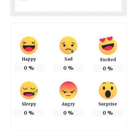
Happy
Sad
Excited
0
%
0
%
0
%
Sleepy
Angry
Surprise
0
%
0
%
0
%