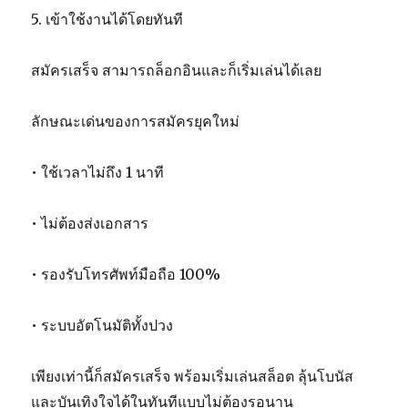
5. เข้าใช้งานได้โดยทันที
สมัครเสร็จ สามารถล็อกอินและก็เริ่มเล่นได้เลย
ลักษณะเด่นของการสมัครยุคใหม่
• ใช้เวลาไม่ถึง 1 นาที
• ไม่ต้องส่งเอกสาร
• รองรับโทรศัพท์มือถือ 100%
• ระบบอัตโนมัติทั้งปวง
เพียงเท่านี้ก็สมัครเสร็จ พร้อมเริ่มเล่นสล็อต ลุ้นโบนัส
และบันเทิงใจได้ในทันทีแบบไม่ต้องรอนาน