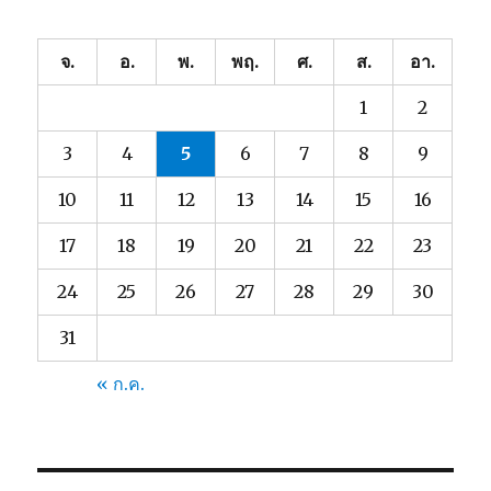
จ.
อ.
พ.
พฤ.
ศ.
ส.
อา.
1
2
3
4
5
6
7
8
9
10
11
12
13
14
15
16
17
18
19
20
21
22
23
24
25
26
27
28
29
30
31
« ก.ค.