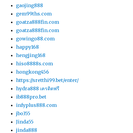
gaojing888
gem99ths.com
goatza888fin.com
goatza888fin.com
gowingo88.com
happy168
hengjing168
hiso8888s.com
hongkong456
https://sretthi99.bet/enter/
hydra888 เครดิตฟรี
ib888pro.bet
infyplus888.com
jbo355
Jinda55
jinda888