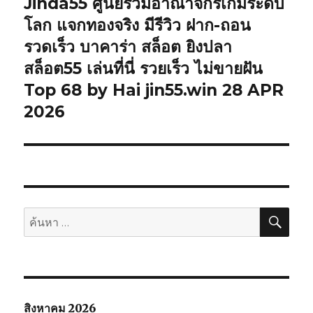
Jinda55 ศูนย์รวมอาณาจักรเกมระดับ
เรื่อง
ต่อ
โลก แจกทองจริง มีรีวิว ฝาก-ถอน
ไป:
รวดเร็ว บาคาร่า สล็อต ยิงปลา
สล็อต55 เล่นที่นี่ รวยเร็ว ไม่ขายฝัน
Top 68 by Hai jin55.win 28 APR
2026
ค้นห
ค้นหา:
สิงหาคม 2026