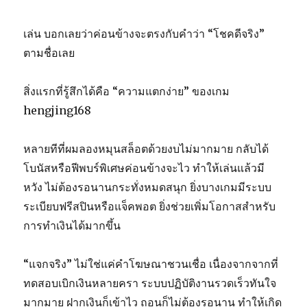
เล่น บอกเลยว่าค่อนข้างจะตรงกับคำว่า “โชคดีจริง”
ตามชื่อเลย
สิ่งแรกที่รู้สึกได้คือ “ความแตกง่าย” ของเกม
hengjing168
หลายทีที่ผมลองหมุนสล็อตด้วยงบไม่มากมาย กลับได้
โบนัสหรือฟีพบร์พิเศษค่อนข้างจะไว ทำให้เล่นแล้วมี
หวัง ไม่ต้องรอนานกระทั่งหมดสนุก ยิ่งบางเกมมีระบบ
ระเบียบฟรีสปินหรือแจ็คพอต ยิ่งช่วยเพิ่มโอกาสสำหรับ
การทำเงินได้มากขึ้น
“แจกจริง” ไม่ใช่แค่คำโฆษณาชวนเชื่อ เนื่องจากจากที่
ทดสอบเบิกเงินหลายครา ระบบปฏิบัติงานรวดเร็วทันใจ
มากมาย ฝากเงินก็เข้าไว ถอนก็ไม่ต้องรอนาน ทำให้เกิด